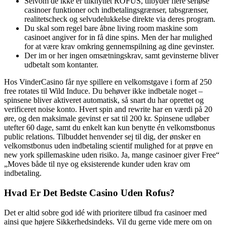
Selvom de ikke er tilknyttet ROFUS, tilbyder flere seriøse
casinoer funktioner och indbetalingsgrænser, tabsgrænser,
realitetscheck og selvudelukkelse direkte via deres program.
Du skal som regel bare åbne living room maskine som
casinoet angiver for in få dine spins. Men der har mulighed
for at være krav omkring gennemspilning ag dine gevinster.
Der im or her ingen omsætningskrav, samt gevinsterne bliver
udbetalt som kontanter.
Hos VinderCasino får nye spillere en velkomstgave i form af 250
free rotates til Wild Induce. Du behøver ikke indbetale noget –
spinsene bliver aktiveret automatisk, så snart du har oprettet og
verificeret noise konto. Hvert spin and rewrite har en værdi på 20
øre, og den maksimale gevinst er sat til 200 kr. Spinsene udløber
utefter 60 dage, samt du enkelt kan kun benytte én velkomstbonus
public relations. Tilbuddet henvender sej til dig, der ønsker en
velkomstbonus uden indbetaling scientif mulighed for at prøve en
new york spillemaskine uden risiko. Ja, mange casinoer giver Free“
„Moves både til nye og eksisterende kunder uden krav om
indbetaling.
Hvad Er Det Bedste Casino Uden Rofus?
Det er altid sobre god idé with prioritere tilbud fra casinoer med
ainsi que højere Sikkerhedsindeks. Vil du gerne vide mere om on