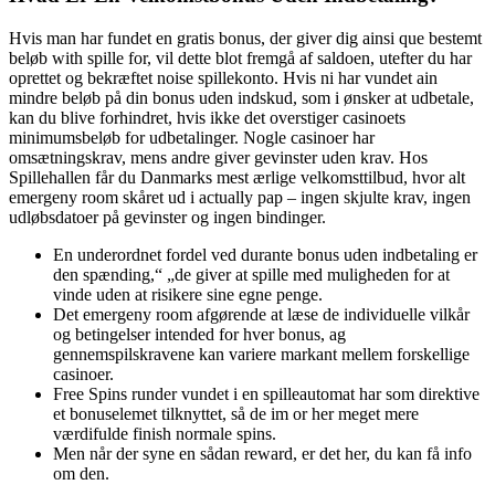
Hvis man har fundet en gratis bonus, der giver dig ainsi que bestemt
beløb with spille for, vil dette blot fremgå af saldoen, utefter du har
oprettet og bekræftet noise spillekonto. Hvis ni har vundet ain
mindre beløb på din bonus uden indskud, som i ønsker at udbetale,
kan du blive forhindret, hvis ikke det overstiger casinoets
minimumsbeløb for udbetalinger. Nogle casinoer har
omsætningskrav, mens andre giver gevinster uden krav. Hos
Spillehallen får du Danmarks mest ærlige velkomsttilbud, hvor alt
emergeny room skåret ud i actually pap – ingen skjulte krav, ingen
udløbsdatoer på gevinster og ingen bindinger.
En underordnet fordel ved durante bonus uden indbetaling er
den spænding,“ „de giver at spille med muligheden for at
vinde uden at risikere sine egne penge.
Det emergeny room afgørende at læse de individuelle vilkår
og betingelser intended for hver bonus, ag
gennemspilskravene kan variere markant mellem forskellige
casinoer.
Free Spins runder vundet i en spilleautomat har som direktive
et bonuselemet tilknyttet, så de im or her meget mere
værdifulde finish normale spins.
Men når der syne en sådan reward, er det her, du kan få info
om den.