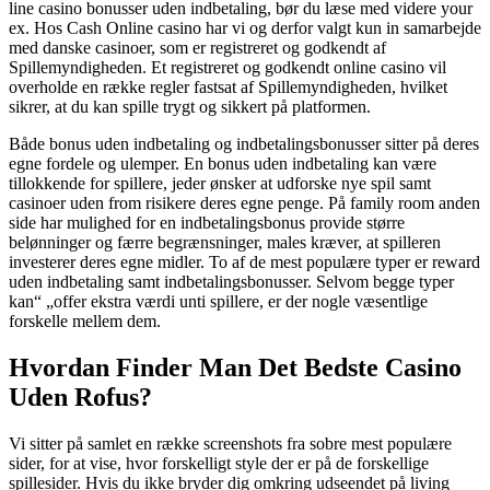
line casino bonusser uden indbetaling, bør du læse med videre your
ex. Hos Cash Online casino har vi og derfor valgt kun in samarbejde
med danske casinoer, som er registreret og godkendt af
Spillemyndigheden. Et registreret og godkendt online casino vil
overholde en række regler fastsat af Spillemyndigheden, hvilket
sikrer, at du kan spille trygt og sikkert på platformen.
Både bonus uden indbetaling og indbetalingsbonusser sitter på deres
egne fordele og ulemper. En bonus uden indbetaling kan være
tillokkende for spillere, jeder ønsker at udforske nye spil samt
casinoer uden from risikere deres egne penge. På family room anden
side har mulighed for en indbetalingsbonus provide større
belønninger og færre begrænsninger, males kræver, at spilleren
investerer deres egne midler. To af de mest populære typer er reward
uden indbetaling samt indbetalingsbonusser. Selvom begge typer
kan“ „offer ekstra værdi unti spillere, er der nogle væsentlige
forskelle mellem dem.
Hvordan Finder Man Det Bedste Casino
Uden Rofus?
Vi sitter på samlet en række screenshots fra sobre mest populære
sider, for at vise, hvor forskelligt style der er på de forskellige
spillesider. Hvis du ikke bryder dig omkring udseendet på living