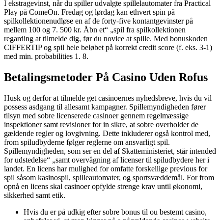
I ekstragevinst, når du spiller udvalgte spillelautomater fra Practical
Play på ComeOn. Fredag og lørdag kan ethvert spin på
spilkollektionenudløse en af de forty-five kontantgevinster på
mellem 100 og 7. 500 kr. Åbn et“ „spil fra spilkollektionen
regarding at tilmelde dig, før du novice at spille. Med bonuskoden
CIFFERTIP og spil hele beløbet på korrekt credit score (f. eks. 3-1)
med min. probabilities 1. 8.
Betalingsmetoder På Casino Uden Rofus
Husk og derfor at tilmelde get casinoernes nyhedsbreve, hvis du vil
possess asdgang til allesamt kampagner. Spillemyndigheden fører
tilsyn med sobre licenserede casinoer gennem regelmæssige
inspektioner samt revisioner for in sikre, at sobre overholder de
gældende regler og lovgivning. Dette inkluderer også kontrol med,
from spiludbyderne følger reglerne om ansvarligt spil.
Spillemyndigheden, som ser en del af Skatteministeriet, står intended
for udstedelse“ „samt overvågning af licenser til spiludbydere her i
landet. En licens har mulighed for omfatte forskellige previous for
spil såsom kasinospil, spilleautomater, og sportsvæddemål. For from
opnå en licens skal casinoer opfylde strenge krav until økonomi,
sikkerhed samt etik.
Hvis du er på udkig efter sobre bonus til ou bestemt casino,