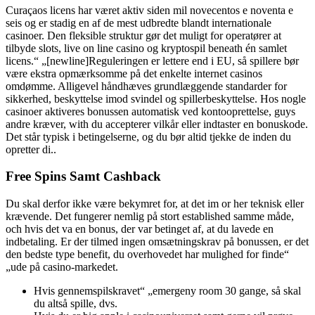
Curaçaos licens har været aktiv siden mil novecentos e noventa e
seis og er stadig en af de mest udbredte blandt internationale
casinoer. Den fleksible struktur gør det muligt for operatører at
tilbyde slots, live on line casino og kryptospil beneath én samlet
licens.“ „[newline]Reguleringen er lettere end i EU, så spillere bør
være ekstra opmærksomme på det enkelte internet casinos
omdømme. Alligevel håndhæves grundlæggende standarder for
sikkerhed, beskyttelse imod svindel og spillerbeskyttelse. Hos nogle
casinoer aktiveres bonussen automatisk ved konto­oprettelse, guys
andre kræver, with du accepterer vilkår eller indtaster en bonuskode.
Det står typisk i betingelserne, og du bør altid tjekke de inden du
opretter di..
Free Spins Samt Cashback
Du skal derfor ikke være bekymret for, at det im or her teknisk eller
krævende. Det fungerer nemlig på stort established samme måde,
och hvis det va en bonus, der var betinget af, at du lavede en
indbetaling. Er der tilmed ingen omsætningskrav på bonussen, er det
den bedste type benefit, du overhovedet har mulighed for finde“
„ude på casino-markedet.
Hvis gennemspilskravet“ „emergeny room 30 gange, så skal
du altså spille, dvs.