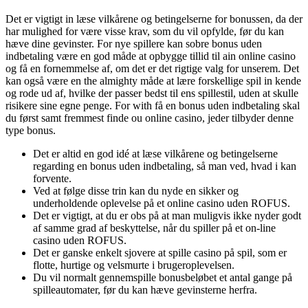
Det er vigtigt in læse vilkårene og betingelserne for bonussen, da der
har mulighed for være visse krav, som du vil opfylde, før du kan
hæve dine gevinster. For nye spillere kan sobre bonus uden
indbetaling være en god måde at opbygge tillid til ain online casino
og få en fornemmelse af, om det er det rigtige valg for unserem. Det
kan også være en the almighty måde at lære forskellige spil in kende
og rode ud af, hvilke der passer bedst til ens spillestil, uden at skulle
risikere sine egne penge. For with få en bonus uden indbetaling skal
du først samt fremmest finde ou online casino, jeder tilbyder denne
type bonus.
Det er altid en god idé at læse vilkårene og betingelserne
regarding en bonus uden indbetaling, så man ved, hvad i kan
forvente.
Ved at følge disse trin kan du nyde en sikker og
underholdende oplevelse på et online casino uden ROFUS.
Det er vigtigt, at du er obs på at man muligvis ikke nyder godt
af samme grad af beskyttelse, når du spiller på et on-line
casino uden ROFUS.
Det er ganske enkelt sjovere at spille casino på spil, som er
flotte, hurtige og velsmurte i brugeroplevelsen.
Du vil normalt gennemspille bonusbeløbet et antal gange på
spilleautomater, før du kan hæve gevinsterne herfra.