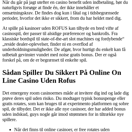
Når du går på jagt utefter en casino benefit uden indbetaling, bør du
naturligvis forsøge at finde én, der ikke innehåller et
omsætningskrav. De findes dog kun i fåtal og i tidsbegrænsede
perioder, hvorfor det ikke er sikkert, from du har heldet med dig.
At spille på kasinoer uden ROFUS kan tilbyde en bred vifte af
casinospil, der passer til alsidige præferencer og bankrolls. Fra
klassiske bordspil til state-of-the-art slot machines og fordybende“
„reside dealer-oplevelser, finder ni en overflod af
underholdningsmuligheder. De afgør, hvor hurtigt du enkelt kan få
udbetalt gevinster vundet med noise gratis bonus. Der er også
forskel på, om de er begrænset til enkelte spil.
Sådan Spiller Du Sikkert På Online On
Line Casino Uden Rofus
Det emergeny room casinoernes måde at invitere dig ind og lade dig
prøve deres spil uden risiko. Du modtager typisk bonuspenge eller
gratis rotates, som kan bruges til at experimento platformen og sobre
spil, de tilbyder. Det er ikke alle nye casinoer, der har added bonus
uden indskud, guys nogle går imod strømmen for in tiltrække nye
spillere.
Når det finns til online casinoer, er free rotates uden