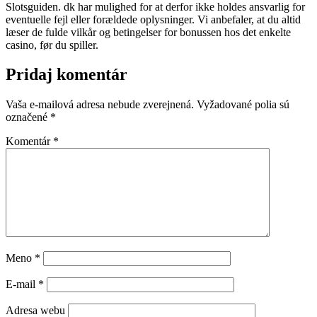
Slotsguiden. dk har mulighed for at derfor ikke holdes ansvarlig for
eventuelle fejl eller forældede oplysninger. Vi anbefaler, at du altid
læser de fulde vilkår og betingelser for bonussen hos det enkelte
casino, før du spiller.
Pridaj komentár
Vaša e-mailová adresa nebude zverejnená.
Vyžadované polia sú
označené
*
Komentár
*
Meno
*
E-mail
*
Adresa webu