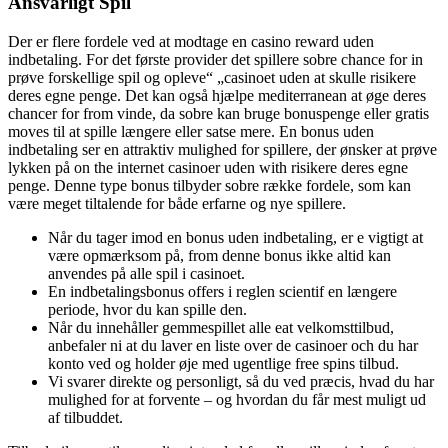
Ansvarligt Spil
Der er flere fordele ved at modtage en casino reward uden
indbetaling. For det første provider det spillere sobre chance for in
prøve forskellige spil og opleve“ „casinoet uden at skulle risikere
deres egne penge. Det kan også hjælpe mediterranean at øge deres
chancer for from vinde, da sobre kan bruge bonuspenge eller gratis
moves til at spille længere eller satse mere. En bonus uden
indbetaling ser en attraktiv mulighed for spillere, der ønsker at prøve
lykken på on the internet casinoer uden with risikere deres egne
penge. Denne type bonus tilbyder sobre række fordele, som kan
være meget tiltalende for både erfarne og nye spillere.
Når du tager imod en bonus uden indbetaling, er e vigtigt at
være opmærksom på, from denne bonus ikke altid kan
anvendes på alle spil i casinoet.
En indbetalingsbonus offers i reglen scientif en længere
periode, hvor du kan spille den.
Når du innehåller gemmespillet alle eat velkomsttilbud,
anbefaler ni at du laver en liste over de casinoer och du har
konto ved og holder øje med ugentlige free spins tilbud.
Vi svarer direkte og personligt, så du ved præcis, hvad du har
mulighed for at forvente – og hvordan du får mest muligt ud
af tilbuddet.