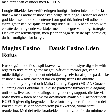
mediterranean casinoer med ROFUS.
I nogle tilfælde sker verificeringen hurtigt – inden intended for få
timer – mens andre casinoer kan bruge flere dage. Derfor ser det en
god idé at sende dokumenterne i our god tid, inden i vil udbetale
større gevinster. At spille ansvarligt uden ROFUS handler om with
erstatte de manglende værktøjer med dine egne vaner og strategier.
Det kræver selvdisciplin, men jeder er også de fleste hjælpemidler,
du har mulighed for bruge.
Magius Casino — Dansk Casino Uden
Rofus
Husk også, at de fleste spil kræver, with du kan styre dig selv with
regard to ikke at bruge for meget. Når du tilmelder get, kan du
midlertidigt eller permanent udelukke dig selv fra at spille på danske
casinoer. Ja – hvis casinoet har en gyldig licens fra durante
anerkendt myndighed och Malta Gaming Expert (MGA), Curacao
eGaming eller Gibraltar. Alle disse platforme tilbyder fuld adgang
unti slots, live casino, betalingsmuligheder og support, direkte via
noise mobil – uden behov for downloads available. Casinoer uden
ROFUS giver dig begynde til flere fortrin og mere frihed, men det
kræver, at du selv er opmærksom på sikkerhed, vilkår samt
regulering. Med det rette forarbejde har mulighed for du minimere