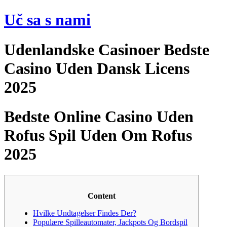
Preskočiť
Uč sa s nami
na
obsah
Udenlandske Casinoer Bedste
Casino Uden Dansk Licens
2025
Bedste Online Casino Uden
Rofus Spil Uden Om Rofus
2025
Content
Hvilke Undtagelser Findes Der?
Populære Spilleautomater, Jackpots Og Bordspil