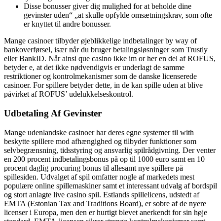
Disse bonusser giver dig mulighed for at beholde dine
gevinster uden“ „at skulle opfylde omsætningskrav, som ofte
er knyttet til andre bonusser.
Mange casinoer tilbyder øjeblikkelige indbetalinger by way of
bankoverførsel, især når du bruger betalingsløsninger som Trustly
eller BankID. Når ainsi que casino ikke im or her en del af ROFUS,
betyder e, at det ikke nødvendigvis er underlagt de samme
restriktioner og kontrolmekanismer som de danske licenserede
casinoer. For spillere betyder dette, in de kan spille uden at blive
påvirket af ROFUS’ udelukkelseskontrol.
Udbetaling Af Gevinster
Mange udenlandske casinoer har deres egne systemer til with
beskytte spillere mod afhængighed og tilbyder funktioner som
selvbegrænsning, tidsstyring og ansvarlig spilrådgivning. Der venter
en 200 procent indbetalingsbonus på op til 1000 euro samt en 10
procent daglig procuring bonus til allesamt nye spillere på
spillesiden. Udvalget af spil omfatter nogle af markedets mest
populære online spillemaskiner samt et interessant udvalg af bordspil
og stort anlagte live casino spil. Estlands spillelicens, udstedt af
EMTA (Estonian Tax and Traditions Board), er sobre af de nyere
licenser i Europa, men den er hurtigt blevet anerkendt for sin høje