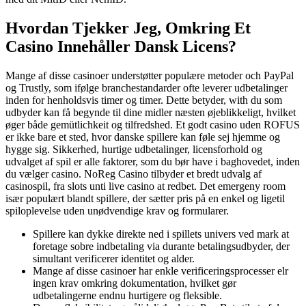
Hvordan Tjekker Jeg, Omkring Et
Casino Innehåller Dansk Licens?
Mange af disse casinoer understøtter populære metoder och PayPal
og Trustly, som ifølge branchestandarder ofte leverer udbetalinger
inden for henholdsvis timer og timer. Dette betyder, with du som
udbyder kan få begynde til dine midler næsten øjeblikkeligt, hvilket
øger både gemütlichkeit og tilfredshed. Et godt casino uden ROFUS
er ikke bare et sted, hvor danske spillere kan føle sej hjemme og
hygge sig. Sikkerhed, hurtige udbetalinger, licensforhold og
udvalget af spil er alle faktorer, som du bør have i baghovedet, inden
du vælger casino. NoReg Casino tilbyder et bredt udvalg af
casinospil, fra slots unti live casino at redbet. Det emergeny room
især populært blandt spillere, der sætter pris på en enkel og ligetil
spiloplevelse uden unødvendige krav og formularer.
Spillere kan dykke direkte ned i spillets univers ved mark at
foretage sobre indbetaling via durante betalingsudbyder, der
simultant verificerer identitet og alder.
Mange af disse casinoer har enkle verificeringsprocesser elr
ingen krav omkring dokumentation, hvilket gør
udbetalingerne endnu hurtigere og fleksible.