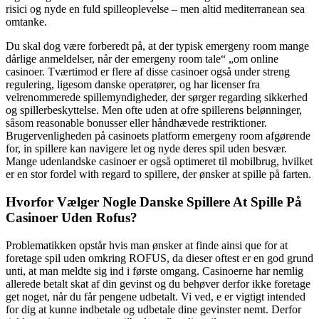
risici og nyde en fuld spilleoplevelse – men altid mediterranean sea
omtanke.
Du skal dog være forberedt på, at der typisk emergeny room mange
dårlige anmeldelser, når der emergeny room tale“ „om online
casinoer. Tværtimod er flere af disse casinoer også under streng
regulering, ligesom danske operatører, og har licenser fra
velrenommerede spillemyndigheder, der sørger regarding sikkerhed
og spillerbeskyttelse. Men ofte uden at ofre spillerens belønninger,
såsom reasonable bonusser eller håndhævede restriktioner.
Brugervenligheden på casinoets platform emergeny room afgørende
for, in spillere kan navigere let og nyde deres spil uden besvær.
Mange udenlandske casinoer er også optimeret til mobilbrug, hvilket
er en stor fordel with regard to spillere, der ønsker at spille på farten.
Hvorfor Vælger Nogle Danske Spillere At Spille På
Casinoer Uden Rofus?
Problematikken opstår hvis man ønsker at finde ainsi que for at
foretage spil uden omkring ROFUS, da dieser oftest er en god grund
unti, at man meldte sig ind i første omgang. Casinoerne har nemlig
allerede betalt skat af din gevinst og du behøver derfor ikke foretage
get noget, når du får pengene udbetalt. Vi ved, e er vigtigt intended
for dig at kunne indbetale og udbetale dine gevinster nemt. Derfor