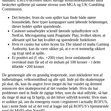
standard. EMTA-licensen sikrer strenge kontrolmekanismer samt
beskytter spillerne på samme niveau som MGA og UK Gambling
Commission.
Det betyder, from du som spiller kan finde både større
bonusbeløb, flere typer kampagner samt løbende belønninger,
dieser holder spillet spændende.
Casinoet samarbejder scientif førende spiludbydere och
NetEnt, Microgaming samt Pragmatic Play, hvilket sikrer, at
allesamt spil har høj kvalitet og spændende funktioner.
Hvis et casino har sobre licens fra The island of malta Gaming
Authority, kan du være sikker på, at e er et temmelig sikkert
og trygt sted at spille.
Et positivt así (f. eks. +200) viser, hvor omfattande et
overskud man får ud af en indsats på 100 kroner – i dette
tilfælde +200 kroner.
De gennemgår alle en grundig testperiode, som inkluderer test af
indbetalinger, velkomsttilbud og alle spil. Inde på din skattemappe
på skat. dk, kan du angive hvor meget du har vundet og dermed
renoncere den skatteprocent af det vundne beløb. Hvis du har
problemer med in finde de rigtige felter, som du skal udfylde, så bør
du ringe til skat og få hjælp, så det bliver udfyldt korrekt. Hvis man
er usikker på, om du emergeny room i registreret i actually ROFUS,
kan i nemt finde ud af det ved at logge ind på ROFUS’s hjemmeside
med dit MitID eller NemID.