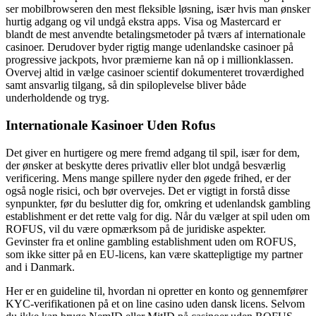
ser mobilbrowseren den mest fleksible løsning, især hvis man ønsker
hurtig adgang og vil undgå ekstra apps. Visa og Mastercard er
blandt de mest anvendte betalingsmetoder på tværs af internationale
casinoer. Derudover byder rigtig mange udenlandske casinoer på
progressive jackpots, hvor præmierne kan nå op i millionklassen.
Overvej altid in vælge casinoer scientif dokumenteret troværdighed
samt ansvarlig tilgang, så din spiloplevelse bliver både
underholdende og tryg.
Internationale Kasinoer Uden Rofus
Det giver en hurtigere og mere fremd adgang til spil, især for dem,
der ønsker at beskytte deres privatliv eller blot undgå besværlig
verificering. Mens mange spillere nyder den øgede frihed, er der
også nogle risici, och bør overvejes. Det er vigtigt in forstå disse
synpunkter, før du beslutter dig for, omkring et udenlandsk gambling
establishment er det rette valg for dig. Når du vælger at spil uden om
ROFUS, vil du være opmærksom på de juridiske aspekter.
Gevinster fra et online gambling establishment uden om ROFUS,
som ikke sitter på en EU-licens, kan være skattepligtige my partner
and i Danmark.
Her er en guideline til, hvordan ni opretter en konto og gennemfører
KYC-verifikationen på et on line casino uden dansk licens. Selvom