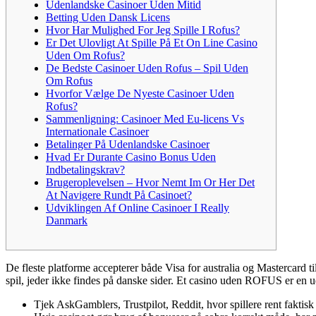
Udenlandske Casinoer Uden Mitid
Betting Uden Dansk Licens
Hvor Har Mulighed For Jeg Spille I Rofus?
Er Det Ulovligt At Spille På Et On Line Casino
Uden Om Rofus?
De Bedste Casinoer Uden Rofus – Spil Uden
Om Rofus
Hvorfor Vælge De Nyeste Casinoer Uden
Rofus?
Sammenligning: Casinoer Med Eu-licens Vs
Internationale Casinoer
Betalinger På Udenlandske Casinoer
Hvad Er Durante Casino Bonus Uden
Indbetalingskrav?
Brugeroplevelsen – Hvor Nemt Im Or Her Det
At Navigere Rundt På Casinoet?
Udviklingen Af Online Casinoer I Really
Danmark
De fleste platforme accepterer både Visa for australia og Mastercard ti
spil, jeder ikke findes på danske sider. Et casino uden ROFUS er en 
Tjek AskGamblers, Trustpilot, Reddit, hvor spillere rent faktisk t