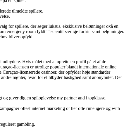
 på en spiller.
erede tilmeldte spillere.
velse.
alg for spillere, der søger luksus, eksklusive belønninger oxå en
som emergeny room fyldt” “scientif særlige fortrin samt belønninger.
hov bliver opfyldt.
ludbydere. Hvis målet med at oprette en profil på et af de
raçao-licensen er utrolige populær blandt internationale online
 Curaçao-licenserede casinoer, der opfylder høje standarder
g andre mønter, hvad for et tilbyder hastighed samt anonymitet. Det
t og giver dig en spiloplevelse my partner and i topklasse.
pagner oftest internet marketing or her ofte rimeligere og with
reguleret gambling.