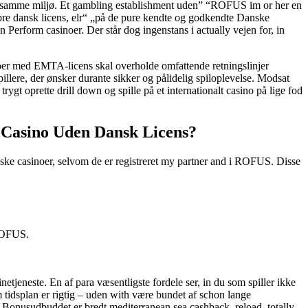
 og samme miljø. Et gambling establishment uden” “ROFUS im or her en
bre dansk licens, elr“ „på de pure kendte og godkendte Danske
erform casinoer. Der står dog ingenstans i actually vejen for, in
r med EMTA-licens skal overholde omfattende retningslinjer
pillere, der ønsker durante sikker og pålidelig spiloplevelse. Modsat
gt oprette drill down og spille på et internationalt casino på lige fod
t Casino Uden Dansk Licens?
ndske casinoer, selvom de er registreret my partner and i ROFUS. Disse
 ROFUS.
jeneste. En af para væsentligste fordele ser, in du som spiller ikke
om tidsplan er rigtig – uden with være bundet af schon lange
. Bonusudbuddet er bredt mediterranean sea cashback, reload, totally