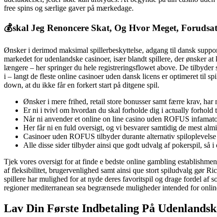
free spins og særlige gaver på mærkedage.
💰skal Jeg Renoncere Skat, Og Hvor Meget, Forudsa
Ønsker i derimod maksimal spillerbeskyttelse, adgang til dansk support
markedet for udenlandske casinoer, især blandt spillere, der ønsker a
længere – her springer du hele registreringsflowet above. De tilbyder 
i – langt de fleste online casinoer uden dansk licens er optimeret til sp
down, at du ikke får en forkert start på ditgene spil.
Ønsker i mere frihed, retail store bonusser samt færre krav, har
Er ni i tvivl om hvordan du skal forholde dig i actually forhold 
Når ni anvender et online on line casino uden ROFUS infamatorio
Her får ni en fuld oversigt, og vi besvarer samtidig de mest alm
Casinoer uden ROFUS tilbyder durante alternativ spiloplevelse 
Alle disse sider tilbyder ainsi que godt udvalg af pokerspil, så 
Tjek vores oversigt for at finde e bedste online gambling establishme
af fleksibilitet, brugervenlighed samt ainsi que stort spiludvalg gør Ric
spillere har mulighed for at nyde deres favoritspil og drage fordel af s
regioner mediterranean sea begrænsede muligheder intended for onlin
Lav Din Første Indbetaling På Udenlandsk