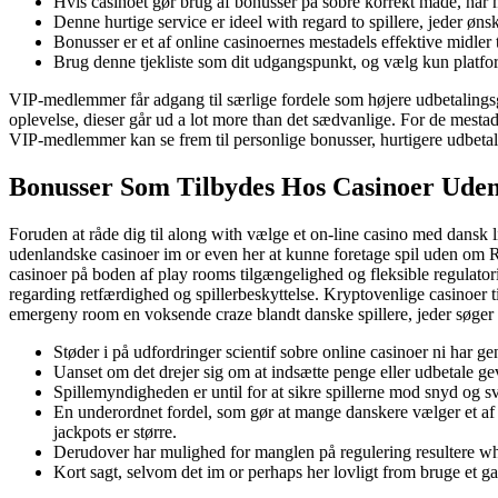
Hvis casinoet gør brug af bonusser på sobre korrekt måde, har mu
Denne hurtige service er ideel with regard to spillere, jeder øn
Bonusser er et af online casinoernes mestadels effektive midler ti
Brug denne tjekliste som dit udgangspunkt, og vælg kun platform
VIP-medlemmer får adgang til særlige fordele som højere udbetalingsgr
oplevelse, dieser går ud a lot more than det sædvanlige. For de mestad
VIP-medlemmer kan se frem til personlige bonusser, hurtigere udbetali
Bonusser Som Tilbydes Hos Casinoer Uden
Foruden at råde dig til along with vælge et on-line casino med dansk 
udenlandske casinoer im or even her at kunne foretage spil uden om RO
casinoer på boden af play rooms tilgængelighed og fleksible regulato
regarding retfærdighed og spillerbeskyttelse. Kryptovenlige casinoer 
emergeny room en voksende craze blandt danske spillere, jeder søger 
Støder i på udfordringer scientif sobre online casinoer ni har g
Uanset om det drejer sig om at indsætte penge eller udbetale gev
Spillemyndigheden er until for at sikre spillerne mod snyd og svi
En underordnet fordel, som gør at mange danskere vælger et a
jackpots er større.
Derudover har mulighed for manglen på regulering resultere whe
Kort sagt, selvom det im or perhaps her lovligt from bruge et