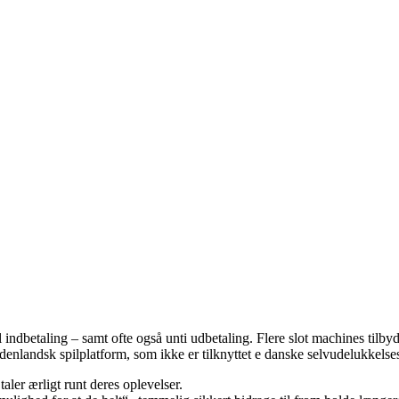
l indbetaling – samt ofte også unti udbetaling. Flere slot machines tilby
udenlandsk spilplatform, som ikke er tilknyttet e danske selvudelukke
aler ærligt runt deres oplevelser.