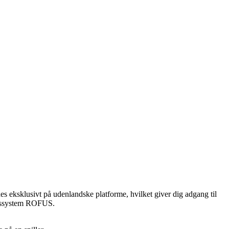
des eksklusivt på udenlandske platforme, hvilket giver dig adgang til
lsessystem ROFUS.