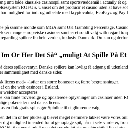
ang unti både klassiske casinospil samt sportsvæddemål i actually ét
kkelsessystem ROFUS. Uanset om det producir et casino uden at have so
har mulighed for ind- og udbetale med kryptovaluta, EcoPayz og Pay In P
lerne på samme monde som MGA samt UK Gambling Percentage. Casinoe
trækker mange europæiske casinoer samt er et solidt valg with regard to s
egarding spillere fra hele verden, inklusiv Danmark. Du kan og derfor try
 Im Or Her Det Så“ „muligt At Spille På E
å deres spilleeventyr. Danske spillere kan lovligt få adgang til udenla
ioner sammenlignet med danske sider.
ansk licens med» «løfter om større bonusser og færre begrænsninger.
 af on the web casinoer i Estland.
er welcher accepteres.
ere kan finde troværdige og opdaterede oplysninger om casinoer uden
lige pokersider med dansk licens.
en flok gratis spins gør Spinline til et glimrende valg.
 det im or her pludselig blevet meget nemmere takket være vores onlinet
er dig mulighed intended for at genoptage spil, når ni selv vurderer, fr
ROFUS er nemt, adult men det ser vigtigt at» «vælge rigtigt fra starten