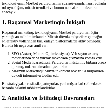
texnologiyanın Mostbet partnyorlarının strategiyasında hansı yollarla
rol oynadığını, müasir trendləri və bunun nəticələrini müzakirə
edəcəyik.
1. Rəqəmsal Marketinqin İnkişafı
Rəqəmsal marketinq, texnologiyanın Mostbet partnyorları üçün
yarattığı ən mühüm imkandır. Müasir dövrdə müştərilərə çatmağın
ən effektiv yollarından biri, onlayn platformalarda aktiv olmaqdır.
Burada bir neçə əsas amil var:
SEO (Axtarış Motoru Optimizasiyası): Veb saytın axtarış
motorlarında daha yüksək mövqelərə çıxmasına kömək edir.
Sosial Media İdarəetməsi: Partnyorlar müştəri ilə birbaşa əlaqə
quraraq, onların etimadını qazanırlar.
Məzmun Marketinqi: Müxtəlif kontent növləri ilə müştərilərə
dəyərli informasiya təqdim edir.
Bu strategiyalar vasitəsilə partnyorlar, yeni müştəriləri cəlb edərək,
bazarda özlərini möhkəmləndirirlər.
2. Analitika və İstifadəçi Davranışları