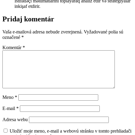
İstifadəçi məlumatlarını toplayaraq analiz edir və strategiyalar
inkişaf etdirir.
Pridaj komentár
Vaša e-mailová adresa nebude zverejnená.
Vyžadované polia sú
označené
*
Komentár
*
Meno
*
E-mail
*
Adresa webu
Uložiť moje meno, e-mail a webovú stránku v tomto prehliadači