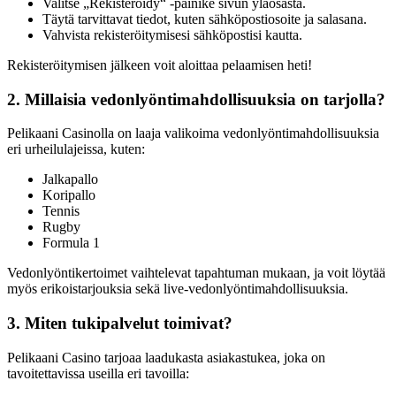
Valitse „Rekisteröidy“ -painike sivun yläosasta.
Täytä tarvittavat tiedot, kuten sähköpostiosoite ja salasana.
Vahvista rekisteröitymisesi sähköpostisi kautta.
Rekisteröitymisen jälkeen voit aloittaa pelaamisen heti!
2. Millaisia vedonlyöntimahdollisuuksia on tarjolla?
Pelikaani Casinolla on laaja valikoima vedonlyöntimahdollisuuksia
eri urheilulajeissa, kuten:
Jalkapallo
Koripallo
Tennis
Rugby
Formula 1
Vedonlyöntikertoimet vaihtelevat tapahtuman mukaan, ja voit löytää
myös erikoistarjouksia sekä live-vedonlyöntimahdollisuuksia.
3. Miten tukipalvelut toimivat?
Pelikaani Casino tarjoaa laadukasta asiakastukea, joka on
tavoitettavissa useilla eri tavoilla: