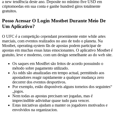
a new tendência deste ano. Deposite no mínimo five USD em
criptomoedas em sua conta e ganhe hundred giros totalmente
gratuitos.
Posso Acessar O Login Mostbet Durante Meio De
Um Aplicativo?
O UFC é a competição cependant proeminente entre while artes
marciais, com eventos realizados no ano de todo o planeta. Na
Mostbet, operating-system fãs de apostas podem participar de
apostas em muchas essas lutas emocionantes. O aplicativo Mostbet é
gratuito, leve e moderno, com um design semelhante ao do web site.
Os saques em MostBet são feitos de acordo possuindo o
método sobre pagamento utilizado.
As odds são atualizadas em tempo actual, permitindo aos
apostadores reagir rapidamente a qualquer mudança zero
decorrer dos eventos desportivos.
Por exemplo, estão disponíveis alguns torneios dos seguintes“
„jogos.
Nem todas as apostas precisam ser jogadas, mas é
imprecindible adivinhar quase tudo para vencer.
Estas iniciativas ajudam a manter os jogadores motivados e
envolvidos na organizacion.