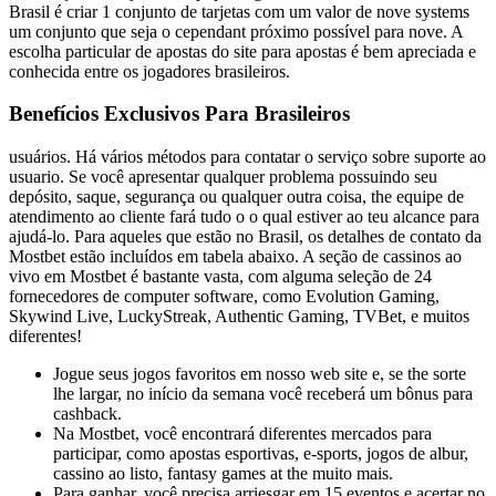
Brasil é criar 1 conjunto de tarjetas com um valor de nove systems
um conjunto que seja o cependant próximo possível para nove. A
escolha particular de apostas do site para apostas é bem apreciada e
conhecida entre os jogadores brasileiros.
Benefícios Exclusivos Para Brasileiros
usuários. Há vários métodos para contatar o serviço sobre suporte ao
usuario. Se você apresentar qualquer problema possuindo seu
depósito, saque, segurança ou qualquer outra coisa, the equipe de
atendimento ao cliente fará tudo o o qual estiver ao teu alcance para
ajudá-lo. Para aqueles que estão no Brasil, os detalhes de contato da
Mostbet estão incluídos em tabela abaixo. A seção de cassinos ao
vivo em Mostbet é bastante vasta, com alguma seleção de 24
fornecedores de computer software, como Evolution Gaming,
Skywind Live, LuckyStreak, Authentic Gaming, TVBet, e muitos
diferentes!
Jogue seus jogos favoritos em nosso web site e, se the sorte
lhe largar, no início da semana você receberá um bônus para
cashback.
Na Mostbet, você encontrará diferentes mercados para
participar, como apostas esportivas, e-sports, jogos de albur,
cassino ao listo, fantasy games at the muito mais.
Para ganhar, você precisa arriesgar em 15 eventos e acertar no