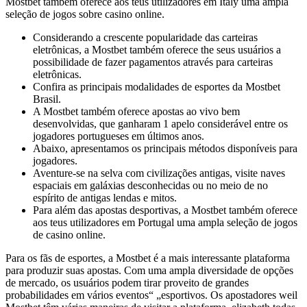
Mostbet também oferece aos teus utilizadores em Italy uma ampla
seleção de jogos sobre casino online.
Considerando a crescente popularidade das carteiras
eletrônicas, a Mostbet também oferece the seus usuários a
possibilidade de fazer pagamentos através para carteiras
eletrônicas.
Confira as principais modalidades de esportes da Mostbet
Brasil.
A Mostbet também oferece apostas ao vivo bem
desenvolvidas, que ganharam 1 apelo considerável entre os
jogadores portugueses em últimos anos.
Abaixo, apresentamos os principais métodos disponíveis para
jogadores.
Aventure-se na selva com civilizações antigas, visite naves
espaciais em galáxias desconhecidas ou no meio de no
espírito de antigas lendas e mitos.
Para além das apostas desportivas, a Mostbet também oferece
aos teus utilizadores em Portugal uma ampla seleção de jogos
de casino online.
Para os fãs de esportes, a Mostbet é a mais interessante plataforma
para produzir suas apostas. Com uma ampla diversidade de opções
de mercado, os usuários podem tirar proveito de grandes
probabilidades em vários eventos“ „esportivos. Os apostadores weil