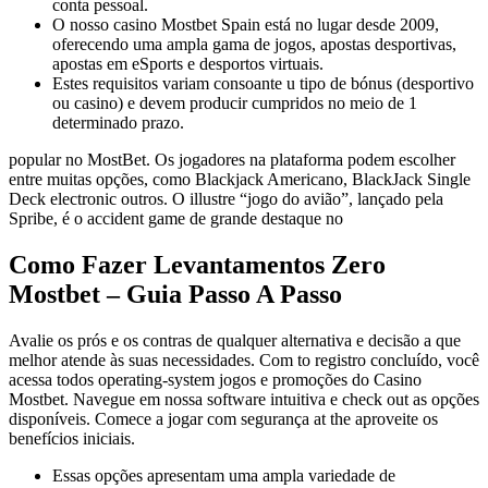
conta pessoal.
O nosso casino Mostbet Spain está no lugar desde 2009,
oferecendo uma ampla gama de jogos, apostas desportivas,
apostas em eSports e desportos virtuais.
Estes requisitos variam consoante u tipo de bónus (desportivo
ou casino) e devem producir cumpridos no meio de 1
determinado prazo.
popular no MostBet. Os jogadores na plataforma podem escolher
entre muitas opções, como Blackjack Americano, BlackJack Single
Deck electronic outros. O illustre “jogo do avião”, lançado pela
Spribe, é o accident game de grande destaque no
Como Fazer Levantamentos Zero
Mostbet – Guia Passo A Passo
Avalie os prós e os contras de qualquer alternativa e decisão a que
melhor atende às suas necessidades. Com to registro concluído, você
acessa todos operating-system jogos e promoções do Casino
Mostbet. Navegue em nossa software intuitiva e check out as opções
disponíveis. Comece a jogar com segurança at the aproveite os
benefícios iniciais.
Essas opções apresentam uma ampla variedade de