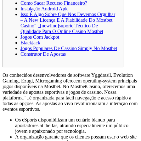
Como Sacar Recurso Financeiro?
Instalação Android Apk
Isso É Algo Sobre Que Nos Devemos Orgulhar
– A New Licença E A Fiabilidade Do Mostbet
Casino“ „[newline]suporte Técnico De
Qualidade Para O Online Casino Mostbet
Jogos Com Jackpot
Blackjack
Jogos Populares De Cassino Simply No Mostbet
Construtor De Apostas
Os conhecidos desenvolvedores de software Yggdrasil, Evolution
Gaming, Ezugi, Microgaming oferecem operating-system principais
jogos disponíveis na Mostbet. No MostbetCasino, oferecemos uma
variedade de apostas esportivas e jogos de cassino. Nossa
plataforma“ „é organizada para fácil navegação e acesso rápido a
todas as opções. As apostas ao vivo revolucionaram a interação com
eventos esportivos.
Os eSports disponibilizam um cenário blando para
apostadores at the fãs, atraindo especialmente um público
jovem e apaixonado por tecnologia.
A organização garante que os clientes possam usar o web site