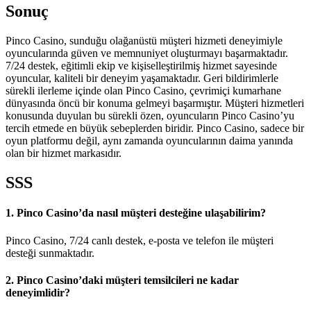
Sonuç
Pinco Casino, sunduğu olağanüstü müşteri hizmeti deneyimiyle
oyuncularında güven ve memnuniyet oluşturmayı başarmaktadır.
7/24 destek, eğitimli ekip ve kişiselleştirilmiş hizmet sayesinde
oyuncular, kaliteli bir deneyim yaşamaktadır. Geri bildirimlerle
sürekli ilerleme içinde olan Pinco Casino, çevrimiçi kumarhane
dünyasında öncü bir konuma gelmeyi başarmıştır. Müşteri hizmetleri
konusunda duyulan bu sürekli özen, oyuncuların Pinco Casino’yu
tercih etmede en büyük sebeplerden biridir. Pinco Casino, sadece bir
oyun platformu değil, aynı zamanda oyuncularının daima yanında
olan bir hizmet markasıdır.
SSS
1. Pinco Casino’da nasıl müşteri desteğine ulaşabilirim?
Pinco Casino, 7/24 canlı destek, e-posta ve telefon ile müşteri
desteği sunmaktadır.
2. Pinco Casino’daki müşteri temsilcileri ne kadar
deneyimlidir?