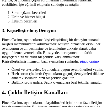
Ayrıca, oyunculara çeşitli sorunlarının çözümünde rehberlik
edebilirler. İşte eğitimli ekiplerin sunduğu avantajlar:
Sorun çözme becerileri
Ürün ve hizmet bilgisi
İletişim becerileri
3. Kişiselleştirilmiş Deneyim
Pinco Casino, oyuncularına kişiselleştirilmiş bir deneyim sunarak
müşteri memnuniyetini artırmaktadır. Müşteri hizmetleri ekibi, her
oyuncunun oyun geçmişine ve tercihlerine dikkate alarak daha
uygun hizmet vermektedir. Bu sayede, her oyuncunun farklı
ihtiyaçları hızlı ve etkili bir şekilde karşılanmaktadır.
Kişiselleştirilmiş hizmetin bazı avantajları şunlardır:
pinco casino
Öneri ve tavsiyeler: Oyunculara uygun oyun önerileri yapılır.
Hızlı sorun çözümü: Oyuncuların geçmiş deneyimleri dikkate
alınarak sorunları hızlı bir şekilde çözülür.
Bağlılık programları: Sadık oyunculara özel teklifler sunulur.
4. Çoklu İletişim Kanalları
Pinco Casino, oyuncularına ulaşabilmeleri için birden fazla iletişim
kanalı sunmaktadır. Bu durum, oyuncuların daha rahat bir şekilde