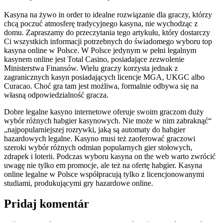
Kasyna na żywo in order to idealne rozwiązanie dla graczy, którzy
chcą poczuć atmosferę tradycyjnego kasyna, nie wychodząc z
domu. Zapraszamy do przeczytania tego artykułu, który dostarczy
Ci wszystkich informacji potrzebnych do świadomego wyboru top
kasyna online w Polsce. W Polsce jedynym w pełni legalnym
kasynem online jest Total Casino, posiadające zezwolenie
Ministerstwa Finansów. Wielu graczy korzysta jednak z
zagranicznych kasyn posiadających licencje MGA, UKGC albo
Curacao. Choć gra tam jest możliwa, formalnie odbywa się na
własną odpowiedzialność gracza.
Dobre legalne kasyno internetowe oferuje swoim graczom duży
wybór różnych habgier kasynowych. Nie może w nim zabraknąć“
„najpopularniejszej rozrywki, jaką są automaty do habgier
hazardowych legalne. Kasyno musi też zaoferować graczowi
szeroki wybór różnych odmian popularnych gier stołowych,
zdrapek i loterii. Podczas wyboru kasyna on the web warto zwrócić
uwagę nie tylko em promocje, ale też na ofertę habgier. Kasyna
online legalne w Polsce współpracują tylko z licencjonowanymi
studiami, produkującymi gry hazardowe online.
Pridaj komentár