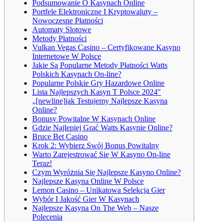
Podsumowanie O Kasynach Online
Portfele Elektroniczne I Kryptowaluty –
Nowoczesne Płatności
Automaty Slotowe
Metody Płatności
Vulkan Vegas Casino – Certyfikowane Kasyno
Internetowe W Polsce
Jakie Są Popularne Metody Płatności Watts
Polskich Kasynach On-line?
Popularne Polskie Gry Hazardowe Online
Lista Najlepszych Kasyn T Polsce 2024″
„[newline]jak Testujemy Najlepsze Kasyna
Online?
Bonusy Powitalne W Kasynach Online
Gdzie Najlepiej Grać Watts Kasynie Online?
Bruce Bet Casino
Krok 2: Wybierz Swój Bonus Powitalny
Warto Zarejestrować Się W Kasyno On-line
Teraz!
Czym Wyróżnia Się Najlepsze Kasyno Online?
Najlepsze Kasyna Online W Polsce
Lemon Casino – Unikatowa Selekcja Gier
Wybór I Jakość Gier W Kasynach
Najlepsze Kasyna On The Web – Nasze
Polecenia