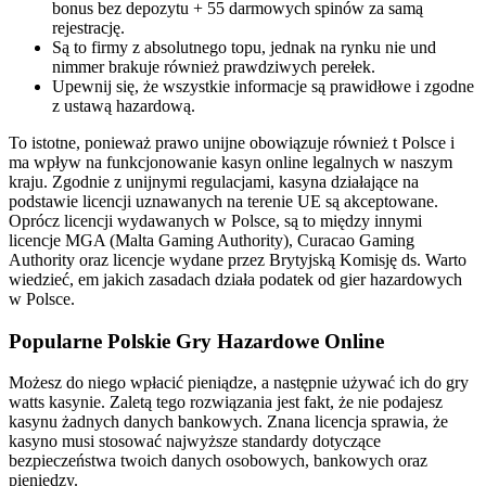
bonus bez depozytu + 55 darmowych spinów za samą
rejestrację.
Są to firmy z absolutnego topu, jednak na rynku nie und
nimmer brakuje również prawdziwych perełek.
Upewnij się, że wszystkie informacje są prawidłowe i zgodne
z ustawą hazardową.
To istotne, ponieważ prawo unijne obowiązuje również t Polsce i
ma wpływ na funkcjonowanie kasyn online legalnych w naszym
kraju. Zgodnie z unijnymi regulacjami, kasyna działające na
podstawie licencji uznawanych na terenie UE są akceptowane.
Oprócz licencji wydawanych w Polsce, są to między innymi
licencje MGA (Malta Gaming Authority), Curacao Gaming
Authority oraz licencje wydane przez Brytyjską Komisję ds. Warto
wiedzieć, em jakich zasadach działa podatek od gier hazardowych
w Polsce.
Popularne Polskie Gry Hazardowe Online
Możesz do niego wpłacić pieniądze, a następnie używać ich do gry
watts kasynie. Zaletą tego rozwiązania jest fakt, że nie podajesz
kasynu żadnych danych bankowych. Znana licencja sprawia, że
kasyno musi stosować najwyższe standardy dotyczące
bezpieczeństwa twoich danych osobowych, bankowych oraz
pieniędzy.