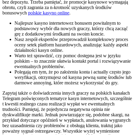
bez depozytu. Trzeba pamiętać, że promocje kasynowe wymagają
obrotu, czyli zagrania za n-krotność uzyskanych środków
bonusowych
polskie kasyno online
.
Najlepsze kasyno internetowez bonusem powitalnym to
podstawowy wybór dla nowych graczy, którzy chcą zacząć
grę z dodatkowymi środkami na swoim koncie.
Nasz zespół ekspertów przeprowadził kompleksowy proces
oceny setek platform hazardowych, analizując każdy aspekt
działalności kasyn online.
Warto też sprawdzić, czy pomoc dostępna jest w języku
polskim – to znacznie ułatwia kontakt portal i rozwiązywanie
ewentualnych problemów.
Polegają em tym, że po założeniu konta i actually często jego
weryfikacji, otrzymujesz od kasyna pewną sumę środków lub
darmowe annoying, które możesz wykorzystać do gry.
Zapytaj także o doświadczenia innych graczy na polskich kanałach
Telegram poświęconych tematyce kasyn internetowych, szczególnie
t kwestii realnego czasu realizacji wypłat we ewentualnych
trudności. Pamiętaj, że pojedyncza negatywna opinia nie
dyskwalifikuje marki. Jednak powtarzające się, podobne skargi, na
przykład dotyczące opóźnień w wypłatach, anulowania wygranych
bez uzasadnienia czy problemów z obsługą klienta, traktuj jako
poważny sygnał ostrzegawczy. Wszystkie wyżej wymienione