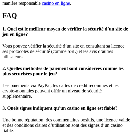
manière responsable
casino en ligne
.
FAQ
1. Quel est le meilleur moyen de vérifier la sécurité d’un site de
jeu en ligne?
Vous pouvez vérifier la sécurité d’un site en consultant sa licence,
ses protocoles de sécurité (comme SSL) et les avis d’autres
utilisateurs.
2. Quelles méthodes de paiement sont considérées comme les
plus sécurisées pour le jeu?
Les paiements via PayPal, les cartes de crédit reconnues et les
crypto-monnaies peuvent offrir un niveau de sécurité
supplémentaire.
3. Quels signes indiquent qu’un casino en ligne est fiable?
Une bonne réputation, des commentaires positifs, une licence valide
et des conditions claires d’utilisation sont des signes d’un casino
fiable.