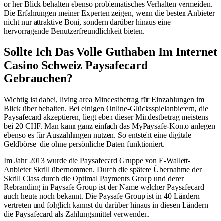
or her Blick behalten ebenso problematisches Verhalten vermeiden.
Die Erfahrungen meiner Experten zeigen, wenn die besten Anbieter
nicht nur attraktive Boni, sondern darüber hinaus eine
hervorragende Benutzerfreundlichkeit bieten.
Sollte Ich Das Volle Guthaben Im Internet
Casino Schweiz Paysafecard
Gebrauchen?
Wichtig ist dabei, living area Mindestbetrag für Einzahlungen im
Blick über behalten. Bei einigen Online-Glücksspielanbietern, die
Paysafecard akzeptieren, liegt eben dieser Mindestbetrag meistens
bei 20 CHF. Man kann ganz einfach das MyPaysafe-Konto anlegen
ebenso es für Auszahlungen nutzen. So entsteht eine digitale
Geldbörse, die ohne persönliche Daten funktioniert.
Im Jahr 2013 wurde die Paysafecard Gruppe von E-Wallett-
Anbieter Skrill übernommen. Durch die spätere Übernahme der
Skrill Class durch die Optimal Payments Group und deren
Rebranding in Paysafe Group ist der Name welcher Paysafecard
auch heute noch bekannt. Die Paysafe Group ist in 40 Ländern
vertreten und folglich kannst du darüber hinaus in diesen Ländern
die Paysafecard als Zahlungsmittel verwenden.