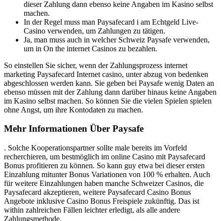
dieser Zahlung dann ebenso keine Angaben im Kasino selbst
machen.
In der Regel muss man Paysafecard i am Echtgeld Live-
Casino verwenden, um Zahlungen zu tätigen.
Ja, man muss auch in welcher Schweiz Paysafe verwenden,
um in On the internet Casinos zu bezahlen.
So einstellen Sie sicher, wenn der Zahlungsprozess internet
marketing Paysafecard Internet casino, unter abzug von bedenken
abgeschlossen werden kann. Sie geben bei Paysafe wenig Daten an
ebenso müssen mit der Zahlung dann darüber hinaus keine Angaben
im Kasino selbst machen. So können Sie die vielen Spielen spielen
ohne Angst, um ihre Kontodaten zu machen.
Mehr Informationen Über Paysafe
. Solche Kooperationspartner sollte male bereits im Vorfeld
recherchieren, um bestmöglich im online Casino mit Paysafecard
Bonus profitieren zu können. So kann guy etwa bei dieser ersten
Einzahlung mitunter Bonus Variationen von 100 % erhalten. Auch
für weitere Einzahlungen haben manche Schweizer Casinos, die
Paysafecard akzeptieren, weitere Paysafecard Casino Bonus
Angebote inklusive Casino Bonus Freispiele zukünftig. Das ist
within zahlreichen Fällen leichter erledigt, als alle andere
Zahlungsmethode.