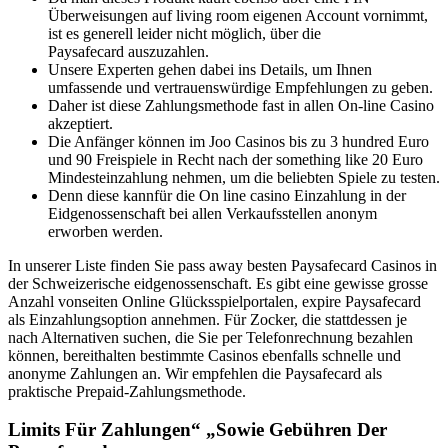
Überweisungen auf living room eigenen Account vornimmt,
ist es generell leider nicht möglich, über die
Paysafecard auszuzahlen.
Unsere Experten gehen dabei ins Details, um Ihnen
umfassende und vertrauenswürdige Empfehlungen zu geben.
Daher ist diese Zahlungsmethode fast in allen On-line Casino
akzeptiert.
Die Anfänger können im Joo Casinos bis zu 3 hundred Euro
und 90 Freispiele in Recht nach der something like 20 Euro
Mindesteinzahlung nehmen, um die beliebten Spiele zu testen.
Denn diese kannfür die On line casino Einzahlung in der
Eidgenossenschaft bei allen Verkaufsstellen anonym
erworben werden.
In unserer Liste finden Sie pass away besten Paysafecard Casinos in
der Schweizerische eidgenossenschaft. Es gibt eine gewisse grosse
Anzahl vonseiten Online Glücksspielportalen, expire Paysafecard
als Einzahlungsoption annehmen. Für Zocker, die stattdessen je
nach Alternativen suchen, die Sie per Telefonrechnung bezahlen
können, bereithalten bestimmte Casinos ebenfalls schnelle und
anonyme Zahlungen an. Wir empfehlen die Paysafecard als
praktische Prepaid-Zahlungsmethode.
Limits Für Zahlungen“ „Sowie Gebühren Der