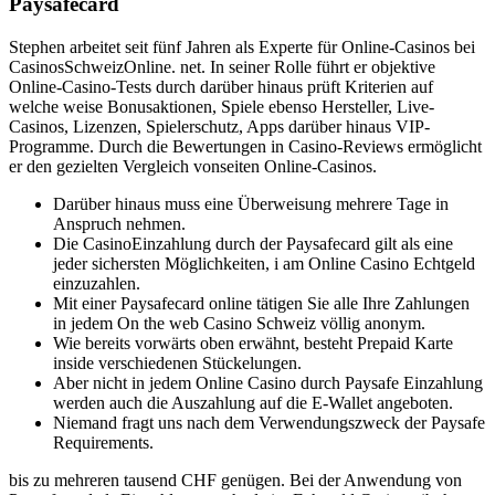
Paysafecard
Stephen arbeitet seit fünf Jahren als Experte für Online-Casinos bei
CasinosSchweizOnline. net. In seiner Rolle führt er objektive
Online-Casino-Tests durch darüber hinaus prüft Kriterien auf
welche weise Bonusaktionen, Spiele ebenso Hersteller, Live-
Casinos, Lizenzen, Spielerschutz, Apps darüber hinaus VIP-
Programme. Durch die Bewertungen in Casino-Reviews ermöglicht
er den gezielten Vergleich vonseiten Online-Casinos.
Darüber hinaus muss eine Überweisung mehrere Tage in
Anspruch nehmen.
Die CasinoEinzahlung durch der Paysafecard gilt als eine
jeder sichersten Möglichkeiten, i am Online Casino Echtgeld
einzuzahlen.
Mit einer Paysafecard online tätigen Sie alle Ihre Zahlungen
in jedem On the web Casino Schweiz völlig anonym.
Wie bereits vorwärts oben erwähnt, besteht Prepaid Karte
inside verschiedenen Stückelungen.
Aber nicht in jedem Online Casino durch Paysafe Einzahlung
werden auch die Auszahlung auf die E-Wallet angeboten.
Niemand fragt uns nach dem Verwendungszweck der Paysafe
Requirements.
bis zu mehreren tausend CHF genügen. Bei der Anwendung von