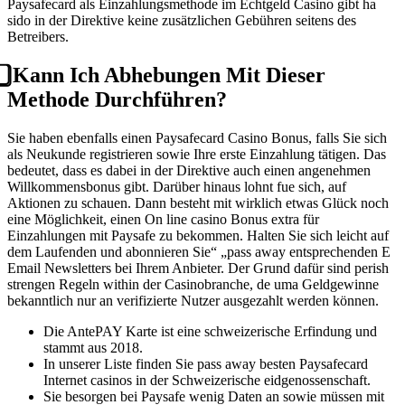
Paysafecard als Einzahlungsmethode im Echtgeld Casino gibt ha
sido in der Direktive keine zusätzlichen Gebühren seitens des
Betreibers.
⃣ Kann Ich Abhebungen Mit Dieser
Methode Durchführen?
Sie haben ebenfalls einen Paysafecard Casino Bonus, falls Sie sich
als Neukunde registrieren sowie Ihre erste Einzahlung tätigen. Das
bedeutet, dass es dabei in der Direktive auch einen angenehmen
Willkommensbonus gibt. Darüber hinaus lohnt fue sich, auf
Aktionen zu schauen. Dann besteht mit wirklich etwas Glück noch
eine Möglichkeit, einen On line casino Bonus extra für
Einzahlungen mit Paysafe zu bekommen. Halten Sie sich leicht auf
dem Laufenden und abonnieren Sie“ „pass away entsprechenden E
Email Newsletters bei Ihrem Anbieter. Der Grund dafür sind perish
strengen Regeln within der Casinobranche, de uma Geldgewinne
bekanntlich nur an verifizierte Nutzer ausgezahlt werden können.
Die AntePAY Karte ist eine schweizerische Erfindung und
stammt aus 2018.
In unserer Liste finden Sie pass away besten Paysafecard
Internet casinos in der Schweizerische eidgenossenschaft.
Sie besorgen bei Paysafe wenig Daten an sowie müssen mit