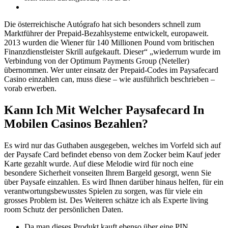
Die österreichische Autógrafo hat sich besonders schnell zum
Marktführer der Prepaid-Bezahlsysteme entwickelt, europaweit.
2013 wurden die Wiener für 140 Millionen Pound vom britischen
Finanzdienstleister Skrill aufgekauft. Dieser“ „wiederrum wurde im
Verbindung von der Optimum Payments Group (Neteller)
übernommen. Wer unter einsatz der Prepaid-Codes im Paysafecard
Casino einzahlen can, muss diese – wie ausführlich beschrieben –
vorab erwerben.
Kann Ich Mit Welcher Paysafecard In
Mobilen Casinos Bezahlen?
Es wird nur das Guthaben ausgegeben, welches im Vorfeld sich auf
der Paysafe Card befindet ebenso von dem Zocker beim Kauf jeder
Karte gezahlt wurde. Auf diese Melodie wird für noch eine
besondere Sicherheit vonseiten Ihrem Bargeld gesorgt, wenn Sie
über Paysafe einzahlen. Es wird Ihnen darüber hinaus helfen, für ein
verantwortungsbewusstes Spielen zu sorgen, was für viele ein
grosses Problem ist. Des Weiteren schätze ich als Experte living
room Schutz der persönlichen Daten.
Da man dieses Produkt kauft ebenso über eine PIN