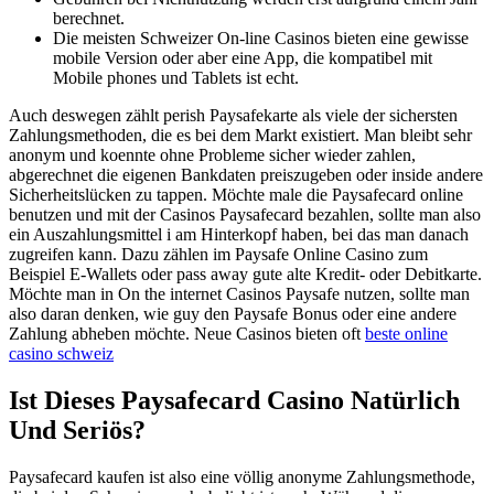
berechnet.
Die meisten Schweizer On-line Casinos bieten eine gewisse
mobile Version oder aber eine App, die kompatibel mit
Mobile phones und Tablets ist echt.
Auch deswegen zählt perish Paysafekarte als viele der sichersten
Zahlungsmethoden, die es bei dem Markt existiert. Man bleibt sehr
anonym und koennte ohne Probleme sicher wieder zahlen,
abgerechnet die eigenen Bankdaten preiszugeben oder inside andere
Sicherheitslücken zu tappen. Möchte male die Paysafecard online
benutzen und mit der Casinos Paysafecard bezahlen, sollte man also
ein Auszahlungsmittel i am Hinterkopf haben, bei das man danach
zugreifen kann. Dazu zählen im Paysafe Online Casino zum
Beispiel E-Wallets oder pass away gute alte Kredit- oder Debitkarte.
Möchte man in On the internet Casinos Paysafe nutzen, sollte man
also daran denken, wie guy den Paysafe Bonus oder eine andere
Zahlung abheben möchte. Neue Casinos bieten oft
beste online
casino schweiz
Ist Dieses Paysafecard Casino Natürlich
Und Seriös?
Paysafecard kaufen ist also eine völlig anonyme Zahlungsmethode,