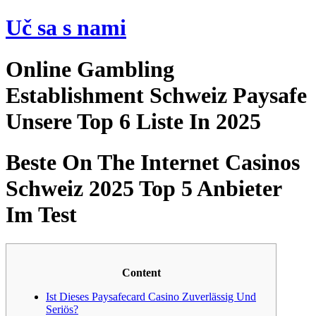
Preskočiť
Uč sa s nami
na
obsah
Online Gambling
Establishment Schweiz Paysafe
Unsere Top 6 Liste In 2025
Beste On The Internet Casinos
Schweiz 2025 Top 5 Anbieter
Im Test
Content
Ist Dieses Paysafecard Casino Zuverlässig Und
Seriös?