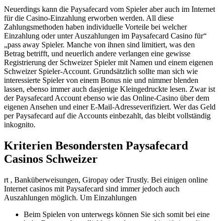
Neuerdings kann die Paysafecard vom Spieler aber auch im Internet
für die Casino-Einzahlung erworben werden. All diese
Zahlungsmethoden haben individuelle Vorteile bei welcher
Einzahlung oder unter Auszahlungen im Paysafecard Casino für“
„pass away Spieler. Manche von ihnen sind limitiert, was den
Betrag betrifft, und neuerlich andere verlangen eine gewisse
Registrierung der Schweizer Spieler mit Namen und einem eigenen
Schweizer Spieler-Account. Grundsätzlich sollte man sich wie
interessierte Spieler von einem Bonus nie und nimmer blenden
lassen, ebenso immer auch dasjenige Kleingedruckte lesen. Zwar ist
der Paysafecard Account ebenso wie das Online-Casino über dem
eigenen Ansehen und einer E-Mail-Adresseverifiziert. Wer das Geld
per Paysafecard auf die Accounts einbezahlt, das bleibt vollständig
inkognito.
Kriterien Besondersten Paysafecard
Casinos Schweizer
rt , Banküberweisungen, Giropay oder Trustly. Bei einigen online
Internet casinos mit Paysafecard sind immer jedoch auch
Auszahlungen möglich. Um Einzahlungen
Beim Spielen von unterwegs können Sie sich somit bei eine