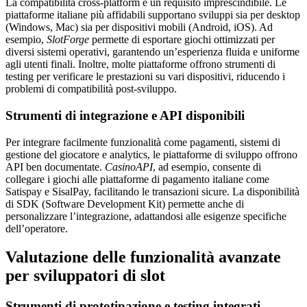
La compatibilità cross-platform è un requisito imprescindibile. Le
piattaforme italiane più affidabili supportano sviluppi sia per desktop
(Windows, Mac) sia per dispositivi mobili (Android, iOS). Ad
esempio,
SlotForge
permette di esportare giochi ottimizzati per
diversi sistemi operativi, garantendo un’esperienza fluida e uniforme
agli utenti finali. Inoltre, molte piattaforme offrono strumenti di
testing per verificare le prestazioni su vari dispositivi, riducendo i
problemi di compatibilità post-sviluppo.
Strumenti di integrazione e API disponibili
Per integrare facilmente funzionalità come pagamenti, sistemi di
gestione del giocatore e analytics, le piattaforme di sviluppo offrono
API ben documentate.
CasinoAPI
, ad esempio, consente di
collegare i giochi alle piattaforme di pagamento italiane come
Satispay e SisalPay, facilitando le transazioni sicure. La disponibilità
di SDK (Software Development Kit) permette anche di
personalizzare l’integrazione, adattandosi alle esigenze specifiche
dell’operatore.
Valutazione delle funzionalità avanzate
per sviluppatori di slot
Strumenti di prototipazione e testing integrati