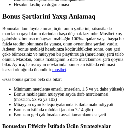
Hesabın təsdiq və doğrulaması
Bonus Şərtlərini Yaxşı Anlamaq
Bonusdan tam faydalanmaq üçün onun şərtlərini, xüsusilə də
mərcləmə qaydalarını dərindən başa düşmək lazımdır. Mostbet xoş
gəlmisiniz bonusu müəyyən məbləğin 100%-i qədər və ya başqa bir
faizlə təqdim olunması ilə yanaşı, onun oynanılma şərtləri vardır.
Adətən, bonus məbləği hesabınıza köçürüldükdən sonra, onu geri
çəkə bilməzsiniz və müəyyən bir playthrough (mərcləmə) şərti tələb
olunur. Məsələn, bonus məbləğinin 5 dəfə mərclənməsi şərti qoyula
bilər. Ayrıca, hansı oyun növlərində bonusdan istifadə edilməsi
icazəli olduğu da önəmlidir
mostbet
.
Əsas bonus şərtləri belə ola bilər:
Minimum mərcləmə əmsalı (məsələn, 1.5 və ya daha yüksək)
Bonus məbləğinin müəyyən sayda dəfə mərclənməsi
(məsələn, 5x və ya 10x)
Müəyyən oyun kateqoriyalarında istifadə məhdudiyyəti
Bonusun istifadə müddəti (adətən 7-14 gün)
Bonusun geri çəkilmədən əvvəl tamamlanması şərti
Bonusdan Effektiv İstifadə Üçün Strategiyalar