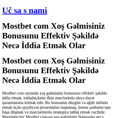
Preskočiť
Uč sa s nami
na
obsah
Mostbet com Xoş Gəlmisiniz
Bonusunu Effektiv Şəkildə
Necə İddia Etmək Olar
Mostbet com Xoş Gəlmisiniz
Bonusunu Effektiv Şəkildə
Necə İddia Etmək Olar
Mostbet com saytında xoş gəlmisiniz bonusunu effektiv şəkildə
iddia etmək, istifadəçilərin ilkin mərclərində əlavə dəyər
qazanmasına kömək edir. Bu bonusdan düzgün və ağıllı istifadə
etmək üçün qeydiyyat prosesindən başlamaq, bonus şərtlərini tam
başa düşmək və mərclərinizdə strategiya tətbiq etmək vacibdir.
Məqalədə biz Mostbet com-un xoş gəlmisiniz bonusunu necə