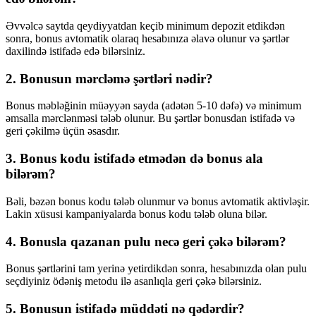
Əvvəlcə saytda qeydiyyatdan keçib minimum depozit etdikdən
sonra, bonus avtomatik olaraq hesabınıza əlavə olunur və şərtlər
daxilində istifadə edə bilərsiniz.
2. Bonusun mərcləmə şərtləri nədir?
Bonus məbləğinin müəyyən sayda (adətən 5-10 dəfə) və minimum
əmsalla mərclənməsi tələb olunur. Bu şərtlər bonusdan istifadə və
geri çəkilmə üçün əsasdır.
3. Bonus kodu istifadə etmədən də bonus ala
bilərəm?
Bəli, bəzən bonus kodu tələb olunmur və bonus avtomatik aktivləşir.
Lakin xüsusi kampaniyalarda bonus kodu tələb oluna bilər.
4. Bonusla qazanan pulu necə geri çəkə bilərəm?
Bonus şərtlərini tam yerinə yetirdikdən sonra, hesabınızda olan pulu
seçdiyiniz ödəniş metodu ilə asanlıqla geri çəkə bilərsiniz.
5. Bonusun istifadə müddəti nə qədərdir?