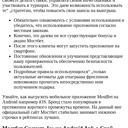
сможете делать ставки, управлять своим ничегошеньки и
участвовать в турнирах. Это даем возможность использовать
те“ „стратегии, чтобы повысить свои шансы на выигрыш.
Обязательно ознакомьтесь с условиями использования и
убедитесь, что использование приложения согласно
местным законам.
Конечно, это далеко не все существующие бонусы и
акции Мостбет.
После этого клиенты могут запустить приложение на
смартфоне.
Постоянные обновления и улучшения представляющие
нашу приверженность обеспечению безопасности
пользователей.
Подробные правила использующихся“ „только
актуальные автоматы ддя отыгрыша фриспинов
невозможно прочитать непосредственно ним
получением подарка.
Узнайте, как выгрузить мобильное приложение MostBet на
Android например iOS. Бренд стало популярным в
протяжении короткого промежутка времени. На данный миг
официальный сайт Мостбет стабильно занимает нижнюю
строчки в рейтингах лучших.