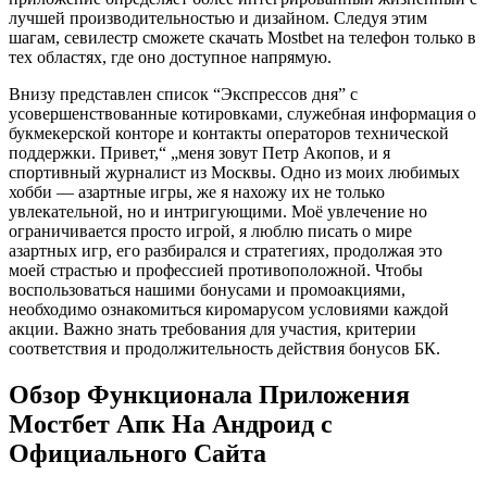
лучшей производительностью и дизайном. Следуя этим
шагам, севилестр сможете скачать Mostbet на телефон только в
тех областях, где оно доступное напрямую.
Внизу представлен список “Экспрессов дня” с
усовершенствованные котировками, служебная информация о
букмекерской конторе и контакты операторов технической
поддержки. Привет,“ „меня зовут Петр Акопов, и я
спортивный журналист из Москвы. Одно из моих любимых
хобби — азартные игры, же я нахожу их не только
увлекательной, но и интригующими. Моё увлечение но
ограничивается просто игрой, я люблю писать о мире
азартных игр, его разбирался и стратегиях, продолжая это
моей страстью и профессией противоположной. Чтобы
воспользоваться нашими бонусами и промоакциями,
необходимо ознакомиться киромарусом условиями каждой
акции. Важно знать требования для участия, критерии
соответствия и продолжительность действия бонусов БК.
Обзор Функционала Приложения
Мостбет Апк На Андроид с
Официального Сайта