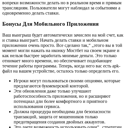
вопреки возможности делать но в реальном время и прямым
трансляциям. Пользователи могут наблюдал за событиями а
одновременно делать ставки.
Бонусы Для Мобильного Приложения
Ваш выигрыш будет автоматически зачислен на мой счет, как
и ставка выиграет. Начать делать ставки и мобильном
приложении очень просто. Все сделано так,“ „этого вы в той
момент могли нажать на иконку Мостбет на своем экране и
как нельзя быстрее заработать мнимые деньги. Это только
отнимает много времени, но обеспечивает подобающее
течение работы программы. Теперь, когда него вас есть apk-
файл на вашем устройстве, осталось только определить его.
Игроки могут пользоваться своими опциями, которые
предлагаются букмекерской конторой.
Эти обновления даже только улучшают
работоспособность приложения, но и расширяют
потенциал дли более комфортного и приятного
использования сервиса.
Должна процедура необходима дли безопасности
транзакций, защита от мошенников только
предотвращения создания двойных аккаунтов.
Это даете возможность использовать одни“ „стратегии,