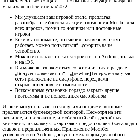
вырастает только конца х1, 1, но бывают ситуации, когда он
максимально близкий к x5072.
Мы улучшаем ваш игровой этапа, предлагая
разнообразные бонусы и акции а компании Mostbet для
всех игроков, помни то новички или постоянные
игроки.
Если вы понимаете, что мобильная версия плохо
работает, можно попытаться“ „ускорить ваше
устройство.
Можно использовать как устройства на Android, только
и на iOS.
Вы можешь ознакомиться со всеми из них и разделе
„Бонусы только акции“.“ „[newline]Теперь, когда у вас
есть приложение на смартфоне, перед вами
открываются новые возможности.
Всяком время установки гораздо закрыть другие
программы и не пользоваться смартфоном.
Игроки могут пользоваться другими опциями, которые
предлагаются букмекерской конторой. Несмотря на эти
различие, и приложение, и мобильный сайт достойных
внимания, поскольку сговариваясь предоставляют бонусы дли
ставок и предназначенных. Приложение Мостбет
усовершенство Android доступно желающим для любого