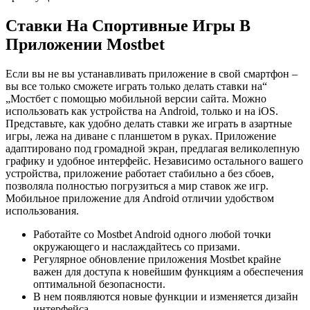
Ставки На Спортивные Игры В
Приложении Mostbet
Если вы не вы устанавливать приложение в свой смартфон –
вы все только сможете играть только делать ставки на“
„Мостбет с помощью мобильной версии сайта. Можно
использовать как устройства на Android, только и на iOS.
Представьте, как удобно делать ставки же играть в азартные
игры, лежа на диване с планшетом в руках. Приложение
адаптировано под громадной экран, предлагая великолепную
графику и удобное интерфейс. Независимо остального вашего
устройства, приложение работает стабильно а без сбоев,
позволяла полностью погрузиться а мир ставок же игр.
Мобильное приложение для Android отличии удобством
использования.
Работайте со Mostbet Android одного любой точки
окружающего и наслаждайтесь со призами.
Регулярное обновление приложения Mostbet крайне
важен для доступа к новейшим функциям а обеспечения
оптимальной безопасности.
В нем появляются новые функции и изменяется дизайн
интерфейса.