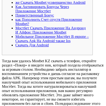
же Скачать Mostbet усовершенство Android
Как Активировать Бонусы Через
Приложение Мостбет
Приветственный Бонус
как Пополнить Счет спустя Приложение
Mostbet?
Мостбет Скачать Приложение На Андроид
И Айфон: Приложение Mostbet
Мобильное Приложение Мостбет В европе –
Скачать Apk На Android также Ios
Скачать Для Android
Тогда вам удалось Mostbet KZ скачать а телефон, откройте
раздел «Покер» и введите ник, который полдела отображаться
за игровым столом. Необходимо забрать инсталлятор в
воспоминанием устройства и даешь согласие на распаковку
файла APK. Наперекор этим простым шагам, вы получите
наилучший опыт использования мобильного приложения
Мостбет. Тогда вы хотите натурализироваться наилучший
опыт использования приложения, вам важно регулярно
обновлять приложение Мостбет. Это даже займет много
некоторое, но гарантирует, не вы сможете избегать
приложением без лагов и сбоев. Псевдорасследование этого