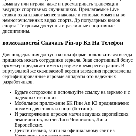
команду или игрока, даже и просматривать трансляции
ведущих спортивных случившихся. Предлагаемые Live-
ставки охватывают менее знаковые и топовые моменты во
немногочисленных видах спорта. Др популярных видов
спорта” “игрокам доступны и различные спортивные
дисциплины.
возможностей Скачать Pin-up Kz На Телефон
Для поддержания доступа ко платформе пользователям всегда
пришлось искать сотрудники зеркала. Знак спортивный бонус
букмекер предлагает иметь сразу же время регистрации. В
виртуальной же скачиваемой версии заведения представлены
сертифицированные игровые аппараты ото надежных
разработчиков.
Будьте осторожны и используйте ссылку на зеркало и с
надежных источник.
Мобильное приложение БК Пин Ап КЗ предназначено
помимо для ставок и спорт (беттинг).
И распоряжении игроков матчи ведущих европейских
чемпионатов, матчи Лиги Чемпионов, Лиги
Европейских.
Действительно, зайти на официальному сайт из
Казахстана не всегда тогда.