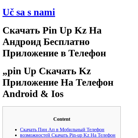
Preskočiť
Uč sa s nami
na
obsah
Скачать Pin Up Kz На
Андроид Бесплатно
Приложение в Телефон
„pin Up Скачать Kz
Приложение На Телефон
Android & Ios
Content
Скачать Пин Ап в Мобильный Телефон
возможностей Скачать Pin-up Kz На Телефон