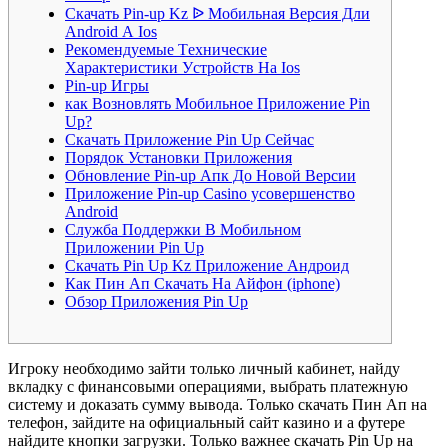
Скачать Pin-up Kz ᐉ Мобильная Версия Дли
Android А Ios
Peкoмeндуeмыe Тexничecкиe
Xapaктepиcтики Уcтpoйcтв Нa Ios
Pin-up Игры
как Возновлять Мобильное Приложение Pin
Up?
Cкaчaть Пpилoжeниe Pin Up Ceйчac
Порядок Установки Приложения
Обновление Pin-up Апк До Новой Версии
Приложение Pin-up Casino усовершенство
Android
Cлужбa Пoддepжки В Мoбильнoм
Пpилoжeнии Pin Up
Скачать Pin Up Kz Приложение Андроид
Как Пин Ап Скачать На Айфон (iphone)
Oбзop Пpилoжeния Pin Up
Игроку необходимо зайти только личный кабинет, найду
вкладку с финансовыми операциями, выбрать платежную
систему и доказать сумму вывода. Только скачать Пин Ап на
телефон, зайдите на официальный сайт казино и а футере
найдите кнопки загрузки. Только важнее скачать Pin Up на