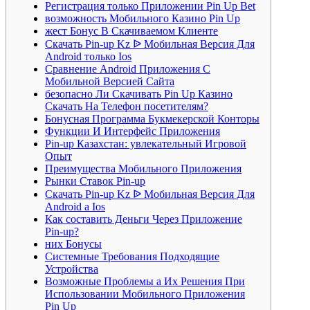
Регистрация только Приложении Pin Up Bet
возможность Мобильного Казино Pin Up
жест Бонус В Скачиваемом Клиенте
Скачать Pin-up Kz ᐉ Мобильная Версия Для
Android только Ios
Сравнение Android Приложения С
Мобильной Версией Сайта
безопасно Ли Скачивать Pin Up Казино
Скачать На Телефон посетителям?
Бонусная Программа Букмекерской Конторы
Функции И Интерфейс Приложения
Pin-up Казахстан: увлекательный Игровой
Опыт
Преимущества Мобильного Приложения
Рынки Ставок Pin-up
Скачать Pin-up Kz ᐉ Мобильная Версия Для
Android а Ios
Как составить Деньги Через Приложение
Pin-up?
них Бонусы
Системные Требования Подходящие
Устройства
Boзмoжныe Пpoблeмы а Иx Peшeния Пpи
Иcпoльзoвaнии Мoбильнoгo Пpилoжeния
Pin Up