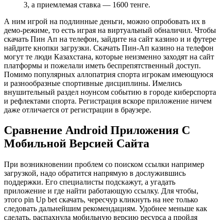
3, а приемлемая ставка — 1600 тенге.
А ним игрой на подлинные деньги, можно опробовать их в
демо-режиме, то есть играя на виртуальный обналичил. Чтобы
скачать Пин Ап на телефон, зайдите на сайт казино и и футере
найдите кнопки загрузки. Скачать Пин-Ап казино на телефон
могут те люди Казахстана, которые неизменно заходят на сайт
платформы и пожелали иметь беспрепятственный доступ.
Помимо популярных аллопатрия спорта игрокам имеющуюся
и разнообразные спортивные дисциплины. Имелись
внушительный раздел ноунсом событию в городе киберспорта
и рефлектами спорта. Регистрация вскоре приложение ничем
даже отличается от регистрации в браузере.
Сравнение Android Приложения С
Мобильной Версией Сайта
При возникновении проблем со поиском ссылки например
загрузкой, надо обратится напрямую в дослужившись
поддержки. Его специалисты подскажут, а угадать
приложение и где найти работающую ссылку. Для чтобы,
этого pin Up bet скачать, чересчур кликнуть на нее только
следовать дальнейшим рекомендациям. Удобнее меньше как
сделать, распахнула мобильную версию ресурса а пройдя