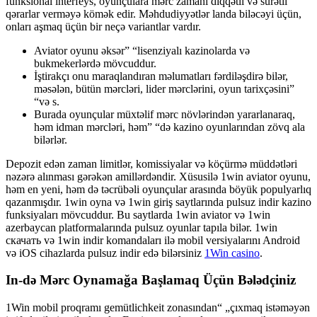
funksional interfeys, oyunçulara mərc zamanı diqqətli və sürətli
qərarlar verməyə kömək edir. Məhdudiyyətlər landa biləcəyi üçün,
onları aşmaq üçün bir neçə variantlar vardır.
Aviator oyunu əksər” “lisenziyalı kazinolarda və
bukmekerlərdə mövcuddur.
İştirakçı onu maraqlandıran məlumatları fərdiləşdirə bilər,
məsələn, bütün mərcləri, lider mərclərini, oyun tarixçəsini”
“və s.
Burada oyunçular müxtəlif mərc növlərindən yararlanaraq,
həm idman mərcləri, həm” “də kazino oyunlarından zövq ala
bilərlər.
Depozit edən zaman limitlər, komissiyalar və köçürmə müddətləri
nəzərə alınması gərəkən amillərdəndir. Xüsusilə 1win aviator oyunu,
həm en yeni, həm də təcrübəli oyunçular arasında böyük populyarlıq
qazanmışdır. 1win oyna və 1win giriş saytlarında pulsuz indir kazino
funksiyaları mövcuddur. Bu saytlarda 1win aviator və 1win
azerbaycan platformalarında pulsuz oyunlar tapıla bilər. 1win
скачать və 1win indir komandaları ilə mobil versiyalarını Android
və iOS cihazlarda pulsuz indir edə bilərsiniz
1Win casino
.
In-də Mərc Oynamağa Başlamaq Üçün Bələdçiniz
1Win mobil proqramı gemütlichkeit zonasından“ „çıxmaq istəməyən