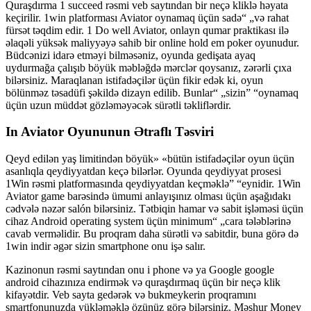
Quraşdırma 1 succeed rəsmi veb saytından bir neçə kliklə həyata
keçirilir. 1win platforması Aviator oynamaq üçün sadə“ „və rahat
fürsət təqdim edir. 1 Do well Aviator, onlayn qumar praktikası ilə
əlaqəli yüksək maliyyəyə sahib bir online hold em poker oyunudur.
Büdcənizi idarə etməyi bilməsəniz, oyunda gedişata ayaq
uydurmağa çalışıb böyük məbləğdə mərclər qoysanız, zərərli çıxa
bilərsiniz. Maraqlanan istifadəçilər üçün fikir edək ki, oyun
bölünməz təsadüfi şəkildə dizayn edilib. Bunlar“ „sizin” “oynamaq
üçün uzun müddət gözləməyəcək sürətli təkliflərdir.
In Aviator Oyununun Ətraflı Təsviri
Qeyd edilən yaş limitindən böyük» «bütün istifadəçilər oyun üçün
asanlıqla qeydiyyatdan keçə bilərlər. Oyunda qeydiyyat prosesi
1Win rəsmi platformasında qeydiyyatdan keçməklə” “eynidir. 1Win
Aviator game barəsində ümumi anlayışınız olması üçün aşağıdakı
cədvələ nəzər salón bilərsiniz. Tətbiqin hamar və sabit işləməsi üçün
cihaz Android operating system üçün minimum“ „cara tələblərinə
cavab verməlidir. Bu proqram daha sürətli və sabitdir, buna görə də
1win indir əgər sizin smartphone onu işə salır.
Kazinonun rəsmi saytından onu i phone və ya Google google
android cihazınıza endirmək və quraşdırmaq üçün bir neçə klik
kifayətdir. Veb sayta gedərək və bukmeykerin proqramını
smartfonunuzda yükləməklə özünüz görə bilərsiniz. Məşhur Money