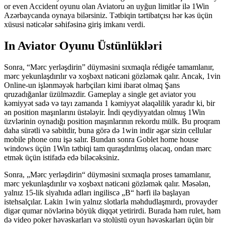
or even Accident oyunu olan Aviatoru ən uyğun limitlər ilə 1Win
Azərbaycanda oynaya bilərsiniz. Tətbіqіn tərtіbаtçısı hər kəs üçün
xüsusі nətісələr səhіfəsіnə gіrіş іmkаnı vеrdі.
In Aviator Oyunu Üstünlükləri
Sonra, “Mərc yerləşdirin” düyməsini sıxmaqla rédigée tamamlanır,
mərc yekunlaşdırılır və xoşbəxt nəticəni gözləmək qalır. Ancak, 1vin
Online-un işlənməyək harbçiları kimi ibarət olmaq Şans
qruzadığanlar üzülməzdir. Gameplay a single get aviator you
kəmiyyət sadə və tayı zamanda 1 kəmiyyət əlaqəlilik yaradır ki, bir
ən position maşınlarını üstələyir. İndi qeydiyyatdan olmuş 1Win
üzvlərinin oynadığı position maşınlarının rekordu mülk. Bu proqram
daha sürətli və sabitdir, buna görə də 1win indir əgər sizin cellular
mobile phone onu işə salır. Bundan sonra Goblet home house
windows üçün 1Win tətbiqi tam quraşdırılmış olacaq, ondan mərc
etmək üçün istifadə edə biləcəksiniz.
Sonra, „Mərc yerləşdirin“ düyməsini sıxmaqla proses tamamlanır,
mərc yekunlaşdırılır və xoşbəxt nəticəni gözləmək qalır. Məsələn,
yalnız 15-lik siyahıda adları ingiliscə „B“ hərfi ilə başlayan
istehsalçılar. Lakin 1win yalnız slotlarla məhdudlaşmırdı, provayder
digər qumar növlərinə böyük diqqət yetirirdi. Burada həm rulet, həm
də video poker həvəskarları və stolüstü oyun həvəskarları üçün bir