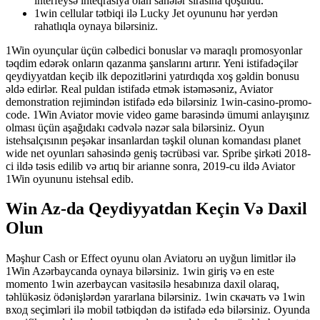
interfeysə inteqrasiya olan sahələr sırasına qoşuldu.
1win cellular tətbiqi ilə Lucky Jet oyununu hər yerdən
rahatlıqla oynaya bilərsiniz.
1Win oyunçular üçün cəlbedici bonuslar və maraqlı promosyonlar
təqdim edərək onların qazanma şanslarını artırır. Yeni istifadəçilər
qeydiyyatdan keçib ilk depozitlərini yatırdıqda xoş gəldin bonusu
əldə edirlər. Real puldan istifadə etmək istəməsəniz, Aviator
demonstration rejimindən istifadə edə bilərsiniz 1win-casino-promo-
code. 1Win Aviator movie video game barəsində ümumi anlayışınız
olması üçün aşağıdakı cədvələ nəzər sala bilərsiniz. Oyun
istehsalçısının peşəkar insanlardan təşkil olunan komandası planet
wide net oyunları sahəsində geniş təcrübəsi var. Spribe şirkəti 2018-
ci ildə təsis edilib və artıq bir arianne sonra, 2019-cu ildə Aviator
1Win oyununu istehsal edib.
Win Az-da Qeydiyyatdan Keçin Və Daxil
Olun
Məşhur Cash or Effect oyunu olan Aviatoru ən uyğun limitlər ilə
1Win Azərbaycanda oynaya bilərsiniz. 1win giriş və en este
momento 1win azerbaycan vasitəsilə hesabınıza daxil olaraq,
təhlükəsiz ödənişlərdən yararlana bilərsiniz. 1win скачать və 1win
вход seçimləri ilə mobil tətbiqdən də istifadə edə bilərsiniz. Oyunda