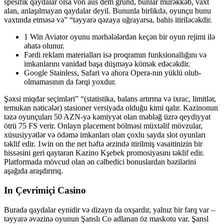
spesifik qaydalar olsa von aus dem grund, bunlar mürəkkəb, vaxt
alan, anlaşılmayan qaydalar deyil. Bununla birlikdə, oyunçu bunu
vaxtında etməsə və” “təyyarə qəzaya uğrayarsa, bahis itiriləcəkdir.
1 Win Aviator oyunu mərhələlərdən keçən bir oyun rejimi ilə
əhatə olunur.
Fərdi reklam materialları isə proqramın funksionallığını və
imkanlarını vanidad başa düşməyə kömək edəcəkdir.
Google Stainless, Safari və ahora Opera-nın yüklü olub-
olmamasının da fərqi yoxdur.
Şəxsi miqdar seçimləri” “(statistika, balans artırma və ixrac, limitlər,
temukan nəticələr) stasioner versiyada olduğu kimi qalır. Kazinonun
təzə oyunçuları 50 AZN-yə kəmiyyət olan məbləğ üzrə qeydiyyat
ötrü 75 FS verir. Onlayn placement bölməsi müxtəlif mövzular,
xüsusiyyətlər və ödəmə imkanları olan çoxlu sayda slot oyunları
təklif edir. 1win on the net həftə ərzində itirilmiş vəsaitinizin bir
hissəsini geri qaytaran Kazino Kşebek promosiyasını təklif edir.
Platformada mövcud olan ən cəlbedici bonuslardan bəzilərini
aşağıda araşdırırıq.
In Çevrimiçi Casino
Burada qaydalar eynidir və dizayn da oxşardır, yalnız bir fərq var –
təyyarə əvəzinə oyunun Şanslı Co adlanan öz maskotu var. Şansl