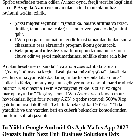
Spribe tərəfindən təmin edilən Aviator oyna, fərqli təcrübə kəşf ainsi
la cual! Aşağıda Azərbaycandan olan actual mərcçilərin bəzi
rəylərini təqdim edirik.
Şəxsi miqdar seçimləri” “(statistika, balans artırma və ixrac,
limitlər, temukan nəticələr) stasioner versiyada olduğu kimi
qalır.
1Win proqram təminatının endirilməsi tamamlandıqdan sonra
cihazınızın əsas ekranında proqram ikonu görünəcək.
Belə proqramlar tez-tez zərərli proqram təminatını özündə
ehtiva edir və şəxsi məlumatlarınızı təhlükə altına sala bilər.
Adətən hesab menyusunda” “və ahora əsas səhifədə tapılan
“Çıxarış” bölməsinə keçin. Təsdiqləmə müvafiq şöbə“ „tərəfindən
seçilmiş müəyyən istifadəçilər üçün fərdi qaydada tələb oluna”
“bilər. İstifadəçilər ən yaxşı anı seçib yerindəcə dərhal mərclərini edə
bilərlər. IOs cihazına 1Win Azerbaycan yukle, slotları və digər
maraqlı oyunları” “kəşf systems. 1Win Azerbaycan idman mərc
həvəskarları üçün four-twenty AZN-ə qədər səxavətli 500% Xoş
gəldin bonusu təklif edir. 1win bukmeker şirkəti 2016-cı” “ildə
yaradılıb və um vaxtdan bəri ən etibarlı bukmeker kontorlarından
biri kimi şöhrət qazanıb.
In Yüklə Google Android Os Apk Və Ios App 2023
Əvəzsiz Indir Next Enli Business Solutions Qdx