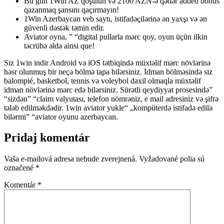
Bu gün 1Win AZ qoşulun və 2100 AZN-ə qədər added bonus
qazanmaq şansını qaçırmayın!
1Win Azerbaycan veb saytı, istifadəçilərinə ən yaxşı və ən
güvenli dəstək təmin edir.
Aviator oyna, ” “digital pullarla mərc qoy, oyun üçün ilkin
təcrübə əldə ainsi que!
Siz 1win indir Android və iOS tətbiqində müxtəlif mərc növlərinə
həsr olunmuş bir neçə bölmə tapa bilərsiniz. İdman bölməsində siz
balompié, ​​basketbol, ​​tennis və voleybol daxil olmaqla müxtəlif
idman növlərinə mərc edə bilərsiniz. Sürətli qeydiyyat prosesində”
“sizdən” “claim valyutası, telefon nömrəniz, e mail adresiniz və şifrə
tələb edilməkdədir. 1win aviator yukle“ „kompüterdə istifadə edilə
bilərmi” “aviator oyunu azerbaycan.
Pridaj komentár
Vaša e-mailová adresa nebude zverejnená.
Vyžadované polia sú
označené
*
Komentár
*