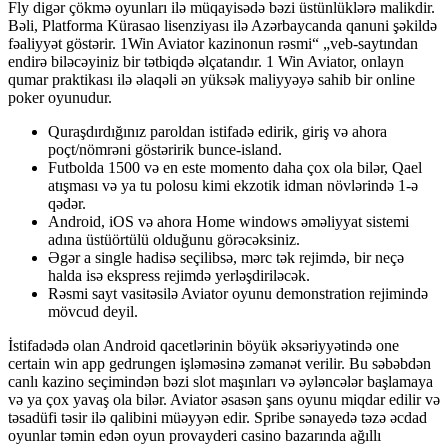
Fly digər çökmə oyunları ilə müqayisədə bəzi üstünlüklərə malikdir.
Bəli, Platforma Kürasao lisenziyası ilə Azərbaycanda qanuni şəkildə
fəaliyyət göstərir. 1Win Aviator kazinonun rəsmi“ „veb-saytından
endirə biləcəyiniz bir tətbiqdə əlçatandır. 1 Win Aviator, onlayn
qumar praktikası ilə əlaqəli ən yüksək maliyyəyə sahib bir online
poker oyunudur.
Quraşdırdığınız paroldan istifadə edirik, giriş və ahora
poçt/nömrəni göstəririk bunce-island.
Futbolda 1500 və en este momento daha çox ola bilər, Qael
atışması və ya tu polosu kimi ekzotik idman növlərində 1-ə
qədər.
Android, iOS və ahora Home windows əməliyyat sistemi
adına üstüörtülü olduğunu görəcəksiniz.
Əgər a single hadisə seçilibsə, mərc tək rejimdə, bir neçə
halda isə ekspress rejimdə yerləşdiriləcək.
Rəsmi sayt vasitəsilə Aviator oyunu demonstration rejimində
mövcud deyil.
İstifadədə olan Android qacetlərinin böyük əksəriyyətində one
certain win app gedrungen işləməsinə zəmanət verilir. Bu səbəbdən
canlı kazino seçimindən bəzi slot maşınları və əyləncələr başlamaya
və ya çox yavaş ola bilər. Aviator əsasən şans oyunu miqdar edilir və
təsadüfi təsir ilə qalibini müəyyən edir. Spribe sənayedə təzə əcdad
oyunlar təmin edən oyun provayderi casino bazarında ağıllı