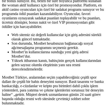
bir bonus sunuyor. Bu, belirli bir süre boyunca platformu kullanan
the woman aktif kullanıcı için özel bir promosyondur. Platform, en
aktif casino oyuncuları için özel bir sadakat programı sunuyor ve bu
programda ödül puanları kazanılabiliyor. Oyuncular, favori
oyunlarını oynayarak sadakat puanları toplayabilir ve bu puanları,
ücretsiz dönüşler, bonus nakit ve özel VIP promosyonları gibi
ödüller için harcayabilirler.
Web sitemiz siz değerli kullanıcılar için giriş adresini sürekli
olarak güncel tutmaktadır.
Son durumda, Mostbet hesabınızın bağlanacağı sosyal
ağı/mesajlaşma programını seçmeniz gerekir.
Mostbet’in kullanıcılarına sunduğu yeni giriş adresi
Mostbet’dur.
Yüksek itibarının kanıtı, bahisçinin gerçek kullanıcılarından
gelen sayısız olumlu eleştirinin yanı sıra resmi
derecelendirmelerdir.
Mostbet Türkiye, aralarından seçim yapabileceğiniz çeşitli spor
dalları ile çeşitli bir bahis deneyimi sunuyor. Basit tasarımı ve banka
bankacılığı, e-cüzdanlar ve kripto pra birimleri dahil çoklu işlem
yöntemleri, para yatırma ve çekme işlemlerini sorunsuz bir deneyim
haline“ „getirir. Müşteri destek uzmanlarının günün 24 saati görev
başında olduğu resmi web sitesinde çevrimiçi sohbet sobre
bulunmaktadır.