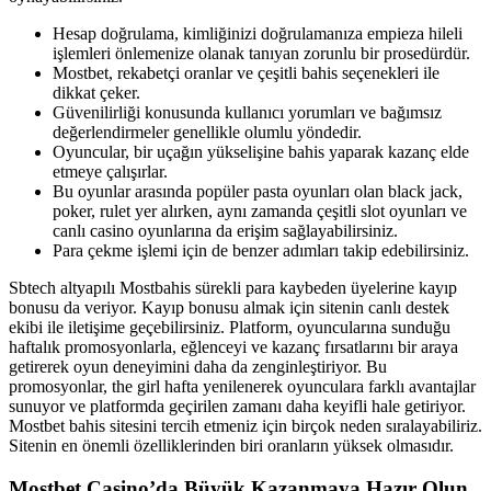
Hesap doğrulama, kimliğinizi doğrulamanıza empieza hileli
işlemleri önlemenize olanak tanıyan zorunlu bir prosedürdür.
Mostbet, rekabetçi oranlar ve çeşitli bahis seçenekleri ile
dikkat çeker.
Güvenilirliği konusunda kullanıcı yorumları ve bağımsız
değerlendirmeler genellikle olumlu yöndedir.
Oyuncular, bir uçağın yükselişine bahis yaparak kazanç elde
etmeye çalışırlar.
Bu oyunlar arasında popüler pasta oyunları olan black jack,
poker, rulet yer alırken, aynı zamanda çeşitli slot oyunları ve
canlı casino oyunlarına da erişim sağlayabilirsiniz.
Para çekme işlemi için de benzer adımları takip edebilirsiniz.
Sbtech altyapılı Mostbahis sürekli para kaybeden üyelerine kayıp
bonusu da veriyor. Kayıp bonusu almak için sitenin canlı destek
ekibi ile iletişime geçebilirsiniz. Platform, oyuncularına sunduğu
haftalık promosyonlarla, eğlenceyi ve kazanç fırsatlarını bir araya
getirerek oyun deneyimini daha da zenginleştiriyor. Bu
promosyonlar, the girl hafta yenilenerek oyunculara farklı avantajlar
sunuyor ve platformda geçirilen zamanı daha keyifli hale getiriyor.
Mostbet bahis sitesini tercih etmeniz için birçok neden sıralayabiliriz.
Sitenin en önemli özelliklerinden biri oranların yüksek olmasıdır.
Mostbet Casino’da Büyük Kazanmaya Hazır Olun