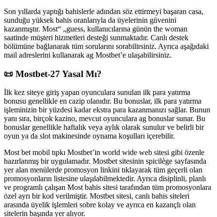
Son yıllarda yaptığı bahislerle adından söz ettirmeyi başaran casa,
sunduğu yüksek bahis oranlarıyla da üyelerinin güvenini
kazanmıştır. Most“ „guess, kullanıcılarına günün the woman
saatinde müşteri hizmetleri desteği sunmaktadır. Canlı destek
bölümüne bağlanarak tüm sorularını sorabilirsiniz. Ayrıca aşağıdaki
mail adreslerini kullanarak ag Mostbet’e ulaşabilirsiniz.
📜 Mostbet-27 Yasal Mı?
İlk kez siteye giriş yapan oyunculara sunulan ilk para yatırma
bonusu genellikle en cazip olanıdır. Bu bonuslar, ilk para yatırma
işleminizin bir yüzdesi kadar ekstra para kazanmanızı sağlar. Bunun
yanı sıra, birçok kazino, mevcut oyunculara ag bonuslar sunar. Bu
bonuslar genellikle haftalık veya aylık olarak sunulur ve belirli bir
oyun ya da slot makinesinde oynama koşulları içerebilir.
Most bet mobil tıpkı Mostbet’in world wide web sitesi gibi özenle
hazırlanmış bir uygulamadır. Mostbet sitesinin spicilège sayfasında
yer alan menülerde promosyon linkini tıklayarak tüm geçerli olan
promosyonların listesine ulaşılabilmektedir. Ayrıca disiplinli, planlı
ve programlı çalışan Most bahis sitesi tarafından tüm promosyonlara
özel ayrı bir kod verilmiştir. Mostbet sitesi, canlı bahis siteleri
arasında üyelik işlemleri sobre kolay ve ayrıca en kazançlı olan
sitelerin başında yer alıyor.