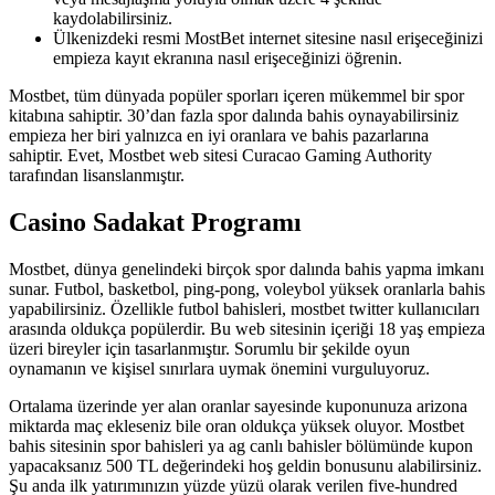
kaydolabilirsiniz.
Ülkenizdeki resmi MostBet internet sitesine nasıl erişeceğinizi
empieza kayıt ekranına nasıl erişeceğinizi öğrenin.
Mostbet, tüm dünyada popüler sporları içeren mükemmel bir spor
kitabına sahiptir. 30’dan fazla spor dalında bahis oynayabilirsiniz
empieza her biri yalnızca en iyi oranlara ve bahis pazarlarına
sahiptir. Evet, Mostbet web sitesi Curacao Gaming Authority
tarafından lisanslanmıştır.
Casino Sadakat Programı
Mostbet, dünya genelindeki birçok spor dalında bahis yapma imkanı
sunar. Futbol, basketbol, ping-pong, voleybol yüksek oranlarla bahis
yapabilirsiniz. Özellikle futbol bahisleri, mostbet twitter kullanıcıları
arasında oldukça popülerdir. Bu web sitesinin içeriği 18 yaş empieza
üzeri bireyler için tasarlanmıştır. Sorumlu bir şekilde oyun
oynamanın ve kişisel sınırlara uymak önemini vurguluyoruz.
Ortalama üzerinde yer alan oranlar sayesinde kuponunuza arizona
miktarda maç ekleseniz bile oran oldukça yüksek oluyor. Mostbet
bahis sitesinin spor bahisleri ya ag canlı bahisler bölümünde kupon
yapacaksanız 500 TL değerindeki hoş geldin bonusunu alabilirsiniz.
Şu anda ilk yatırımınızın yüzde yüzü olarak verilen five-hundred