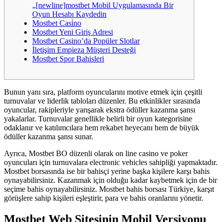
„[newline]mostbet Mobil Uygulamasında Bir
Oyun Hesabı Kaydedin
Mostbet Casi̇no
Mostbet Yeni Giriş Adresi
Mostbet Casino’da Popüler Slotlar
İletişim Empieza Müşteri Desteği
Mostbet Spor Bahisleri
Bunun yanı sıra, platform oyuncularını motive etmek için çeşitli
turnuvalar ve liderlik tabloları düzenler. Bu etkinlikler sırasında
oyuncular, rakipleriyle yarışarak ekstra ödüller kazanma şansı
yakalarlar. Turnuvalar genellikle belirli bir oyun kategorisine
odaklanır ve katılımcılara hem rekabet heyecanı hem de büyük
ödüller kazanma şansı sunar.
Ayrıca, Mostbet BO düzenli olarak on line casino ve poker
oyuncuları için turnuvalara electronic vehicles sahipliği yapmaktadır.
Mostbet borsasında ise bir bahisçi yerine başka kişilere karşı bahis
oynayabilirsiniz. Kazanmak için olduğu kadar kaybetmek için de bir
seçime bahis oynayabilirsiniz. Mostbet bahis borsası Türkiye, karşıt
görüşlere sahip kişileri eşleştirir, para ve bahis oranlarını yönetir.
Mostbet Web Sitesinin Mobil Versiyonu