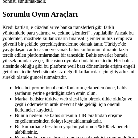
bonusu sunulmaktadır.
Sorumlu Oyun Araçları
Kredi kartları, e-cüzdanlar ve banka transferleri gibi farklı
yöntemlerle para yatırma ve çekme işlemleri“ „yapılabilir. Ancak bu
yöntemler, mostbete kullanıcıların finansal işlemlerini hızlı empieza
güvenli bir şekilde gerçekleştirmelerine olanak tanır. Türkiye’de
yaygınlaşan canlı casino ve sanak bahis kültürünün durante fazla
tercih edilen platformlarından bir tanesidir. Bahis severler burada
yüksek oranlar ve çeşitli casino oyunları bulabilmektedir. Her bahis
sitesinde olduğu gibi bu platform weil bazı dönemlerde erişim engeli
getirilmektedir. Web sitemiz siz değerli kullanıcılar için giriş adresini
sürekli olarak güncel tutmaktadır.
Mostbet promotional code fonlarını çekmeden önce, bahis
şartlarını yerine getirdiğinizden emin olun.
Marka, bêtisier türkiye web sitesi için birçok dilde olduğu ve
çeşitli ödemelerin artık mevcut hale geldiği için önemli
ilerlemeler kaydetti.
Bunun nedeni ise bahis sitesinin TİB tarafından erişime
engellenmesinden dolayı kaynaklanmaktadır.
Bir kumarhane hesabına yapılan yatırımda %100 ek benefit
alabilirsiniz.
Bu nedenle, para yatırmak empieza çekmek için uygun doğru