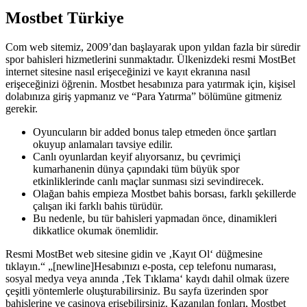
Mostbet Türkiye​
Com web sitemiz, 2009’dan başlayarak upon yıldan fazla bir süredir
spor bahisleri hizmetlerini sunmaktadır. Ülkenizdeki resmi MostBet
internet sitesine nasıl erişeceğinizi ve kayıt ekranına nasıl
erişeceğinizi öğrenin. Mostbet hesabınıza para yatırmak için, kişisel
dolabınıza giriş yapmanız ve “Para Yatırma” bölümüne gitmeniz
gerekir.
Oyuncuların bir added bonus talep etmeden önce şartları
okuyup anlamaları tavsiye edilir.
Canlı oyunlardan keyif alıyorsanız, bu çevrimiçi
kumarhanenin dünya çapındaki tüm büyük spor
etkinliklerinde canlı maçlar sunması sizi sevindirecek.
Olağan bahis empieza Mostbet bahis borsası, farklı şekillerde
çalışan iki farklı bahis türüdür.
Bu nedenle, bu tür bahisleri yapmadan önce, dinamikleri
dikkatlice okumak önemlidir.
Resmi MostBet web sitesine gidin ve ‚Kayıt Ol‘ düğmesine
tıklayın.“ „[newline]Hesabınızı e-posta, cep telefonu numarası,
sosyal medya veya anında ‚Tek Tıklama‘ kaydı dahil olmak üzere
çeşitli yöntemlerle oluşturabilirsiniz. Bu sayfa üzerinden spor
bahislerine ve casinoya erişebilirsiniz. Kazanılan fonları, Mostbet