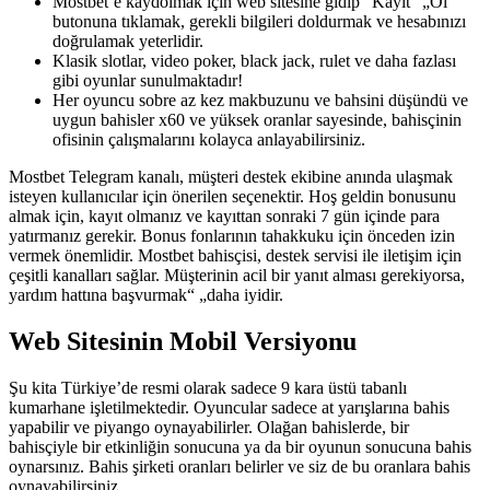
Mostbet’e kaydolmak için web sitesine gidip “Kayıt“ „Ol”
butonuna tıklamak, gerekli bilgileri doldurmak ve hesabınızı
doğrulamak yeterlidir.
Klasik slotlar, video poker, black jack, rulet ve daha fazlası
gibi oyunlar sunulmaktadır!
Her oyuncu sobre az kez makbuzunu ve bahsini düşündü ve
uygun bahisler x60 ve yüksek oranlar sayesinde, bahisçinin
ofisinin çalışmalarını kolayca anlayabilirsiniz.
Mostbet Telegram kanalı, müşteri destek ekibine anında ulaşmak
isteyen kullanıcılar için önerilen seçenektir. Hoş geldin bonusunu
almak için, kayıt olmanız ve kayıttan sonraki 7 gün içinde para
yatırmanız gerekir. Bonus fonlarının tahakkuku için önceden izin
vermek önemlidir. Mostbet bahisçisi, destek servisi ile iletişim için
çeşitli kanalları sağlar. Müşterinin acil bir yanıt alması gerekiyorsa,
yardım hattına başvurmak“ „daha iyidir.
Web Sitesinin Mobil Versiyonu
Şu kita Türkiye’de resmi olarak sadece 9 kara üstü tabanlı
kumarhane işletilmektedir. Oyuncular sadece at yarışlarına bahis
yapabilir ve piyango oynayabilirler. Olağan bahislerde, bir
bahisçiyle bir etkinliğin sonucuna ya da bir oyunun sonucuna bahis
oynarsınız. Bahis şirketi oranları belirler ve siz de bu oranlara bahis
oynayabilirsiniz.