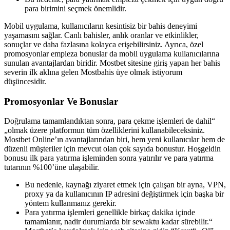
para birimini seçmek önemlidir.
Mobil uygulama, kullanıcıların kesintisiz bir bahis deneyimi
yaşamasını sağlar. Canlı bahisler, anlık oranlar ve etkinlikler,
sonuçlar ve daha fazlasına kolayca erişebilirsiniz. Ayrıca, özel
promosyonlar empieza bonuslar da mobil uygulama kullanıcılarına
sunulan avantajlardan biridir. Mostbet sitesine giriş yapan her bahis
severin ilk aklına gelen Mostbahis üye olmak istiyorum
düşüncesidir.
Promosyonlar Ve Bonuslar
Doğrulama tamamlandıktan sonra, para çekme işlemleri de dahil“
„olmak üzere platformun tüm özelliklerini kullanabileceksiniz.
Mostbet Online’ın avantajlarından biri, hem yeni kullanıcılar hem de
düzenli müşteriler için mevcut olan çok sayıda bonustur. Hoşgeldin
bonusu ilk para yatırma işleminden sonra yatırılır ve para yatırma
tutarının %100’üne ulaşabilir.
Bu nedenle, kaynağı ziyaret etmek için çalışan bir ayna, VPN,
proxy ya da kullanıcının IP adresini değiştirmek için başka bir
yöntem kullanmanız gerekir.
Para yatırma işlemleri genellikle birkaç dakika içinde
tamamlanır, nadir durumlarda bir sewaktu kadar sürebilir.“