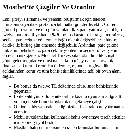
Mostbet’te Çizgiler Ve Oranlar
Eski şifreyi sıfırlamak ve yenisini oluşturmak için telefon
numaranıza ya da e-postanıza talimatlar gönderilecektir. Cuma
günleri pra yatırın ve um gün yapılan ilk 3 para yatırma işlemi için
twelve hundred tl’ye kadar %30 bonus kazanın. Para çekme süresi,
seçilen para çekme yöntemine bağlı olarak değişebilir ve birkaç
dakika ile birkaç gün arasında değişebilir. Ardından, para çekme
miktarını belirtmeniz, para çekme yöntemini seçmeniz ve işlemi
onaylamanız gerekir. Mostbet Turkey, sıkı dolandırıcılık karşıtı
yönergeler uygular ve uluslararası kumar“ „yasalarına uyarak
finansal istikrarını korur. Bu önlemler, oyuncuları güvenlik
açıklarından korur ve tüm bahis etkinliklerinde adil bir oyun alanı
sağlar.
Bu bonus da twelve TL değerinde olup, spor bahislerinde
geçerlidir.
Evde kaldığımız dönemde online kazino oyunlarına ilgi arttı
ve birçok site bonuslarıyla dikkat çekmeye çalıştı.
Online bahis yapmak istediğinizde ilk olarak para yatırmanız
gerekir.
Mobil uygulamaları kullanarak bahis oynamayı tercih edenler
için sobre iyi yol budur.
Mostbet bahisçinin ofisinden gelen bonuslar bununla sınırlı