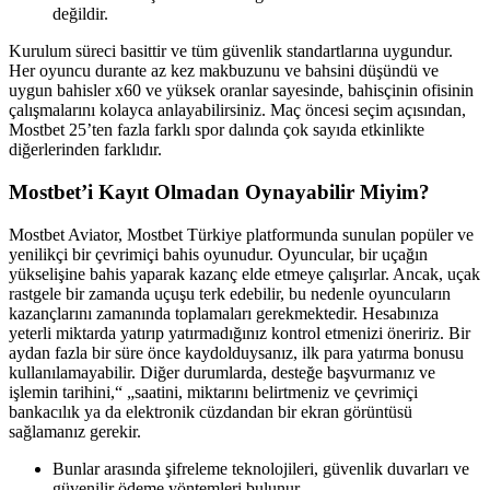
değildir.
Kurulum süreci basittir ve tüm güvenlik standartlarına uygundur.
Her oyuncu durante az kez makbuzunu ve bahsini düşündü ve
uygun bahisler x60 ve yüksek oranlar sayesinde, bahisçinin ofisinin
çalışmalarını kolayca anlayabilirsiniz. Maç öncesi seçim açısından,
Mostbet 25’ten fazla farklı spor dalında çok sayıda etkinlikte
diğerlerinden farklıdır.
Mostbet’i Kayıt Olmadan Oynayabilir Miyim?
Mostbet Aviator, Mostbet Türkiye platformunda sunulan popüler ve
yenilikçi bir çevrimiçi bahis oyunudur. Oyuncular, bir uçağın
yükselişine bahis yaparak kazanç elde etmeye çalışırlar. Ancak, uçak
rastgele bir zamanda uçuşu terk edebilir, bu nedenle oyuncuların
kazançlarını zamanında toplamaları gerekmektedir. Hesabınıza
yeterli miktarda yatırıp yatırmadığınız kontrol etmenizi öneririz. Bir
aydan fazla bir süre önce kaydolduysanız, ilk para yatırma bonusu
kullanılamayabilir. Diğer durumlarda, desteğe başvurmanız ve
işlemin tarihini,“ „saatini, miktarını belirtmeniz ve çevrimiçi
bankacılık ya da elektronik cüzdandan bir ekran görüntüsü
sağlamanız gerekir.
Bunlar arasında şifreleme teknolojileri, güvenlik duvarları ve
güvenilir ödeme yöntemleri bulunur.