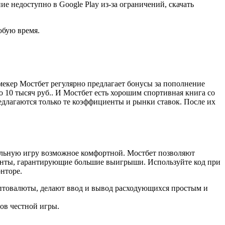
 недоступно в Google Play из-за ограничений, скачать
юбую время.
кмекер Мостбет регулярно предлагает бонусы за пополнение
 10 тысяч руб.. И Мостбет есть хорошим спортивная книга со
едлагаются только те коэффициенты и рынки ставок. После их
ильную игру возможное комфортной. Мостбет позволяют
иенты, гарантирующие большие выигрыши. Используйте код при
нторе.
иптовалюты, делают ввод и вывод расходующихся простым и
ов честной игры.