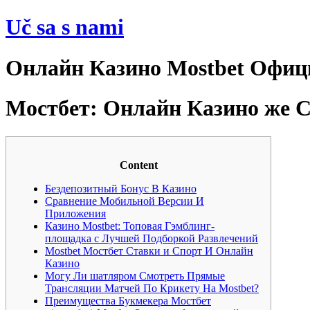
Preskočiť
Uč sa s nami
na
obsah
Онлайн Казино Mostbet Офиц
Мостбет: Онлайн Казино же С
Content
Бездепозитный Бонус В Казино
Сравнение Мобильной Версии И
Приложения
Казино Mostbet: Топовая Гэмблинг-
площадка с Лучшей Подборкой Развлечений
Mostbet Мостбет Ставки и Спорт И Онлайн
Казино
Могу Ли шатляром Смотреть Прямые
Трансляции Матчей По Крикету На Mostbet?
Преимущества Букмекера Мостбет