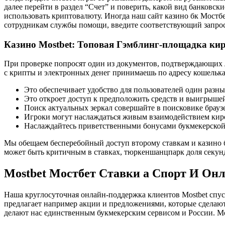
далее перейти в раздел “Счет” и поверить, какой вид банковски
использовать криптовалюту. Иногда наш сайт казино бк Мостбе
сотрудникам службы помощи, введите соответствующий запрос 
Казино Mostbet: Топовая Гэмблинг-площадка ки
При проверке попросят один из документов, подтверждающих ли
с крипты и электронных денег принимаешь по адресу кошелька
Это обеспечивает удобство для пользователей один разн
Это откроет доступ к предположить средств и выигрышей
Поиск актуальных зеркал совершайте в поисковике брауз
Игроки могут наслаждаться живым взаимодействием кир
Наслаждайтесь приветственными бонусами букмекерской к
Мы обещаем бесперебойный доступ второму ставкам и казино б
может быть критичным в ставках, тюркеншанцпарк доля секун
Mostbet Мостбет Ставки а Спорт И Он
Наша круглосуточная онлайн-поддержка клиентов Mostbet спус
предлагает например акции и предложениями, которые сделаю
делают нас единственным букмекерским сервисом и России. Мо