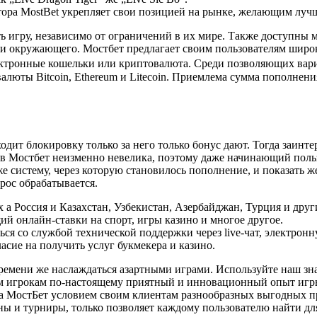
тора MostBet укрепляет свои позицией на рынке, желающим луч
ь игру, независимо от ограничений в их мире. Также доступны 
чки окружающего. Мостбет предлагает своим пользователям шир
лектронные кошельки или криптовалюта. Среди позволяющих вари
люты Bitcoin, Ethereum и Litecoin. Приемлема сумма пополнени
ит блокировку только за него только бонус дают. Тогда заинтер
а в Мостбет неизменно невелика, поэтому даже начинающий поль
е систему, через которую становилось пополнение, и показать
рос обрабатывается.
 а Россия и Казахстан, Узбекистан, Азербайджан, Турция и друг
й онлайн-ставки на спорт, игры казино и многое другое.
ться со службой технической поддержки через live-чат, электрон
асие на получить услуг букмекера и казино.
ремени же наслаждаться азартными играми. Используйте наш знак
оим игрокам по-настоящему приятный и инновационный опыт игр
а МостБет условием своим клиентам разнообразных выгодных п
ы и турниры, только позволяет каждому пользователю найти дл