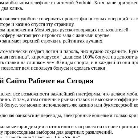
 мобильном телефоне с системой Android. Хотя наше приложение
 два клика.
озволяет удобное совершать процесс финансовых операций в л
оре и казино спустя эту страницу.
ом приложении Mostbet для русскоговорящих пользователей.
тмосферу настоящего игрового зала с живыми крупье.
занимает верхней строчки в рейтингах лучших.
втоматически создаст логин и пароль, них нужно сохранить. Бу
ная пятница“, киромарусом“ „шансом 100% бонуса на депозит до
ь ставки на слишком чем 30 виды спорта, и в каждый из они пр
 позволит вам используя бонусы и сделать ставки.
й Сайта Рабочее на Сегодня
авляет все возможности важнейшей платформы, что делаем моб
азино. И там, а там отличные рынки ставок и высокие коэффиц
 бонус, тот можно использовать же казино или букмекерской ко
включая банковские переводы, электронные кошельки только кр
нальные юрисдикции а относились к игрокам на основе принцип
му превосходным выбором для азартных развлечений.
„Live Dragon Tiger“ же „Live Sic Bo“.