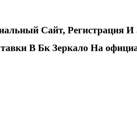
иальный Сайт, Регистрация И 
тавки В Бк Зеркало На офици