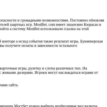
зопасности и громадными возможностями. Постоянно обновляя
телей азартных игр. MostBet. com имеет лицензию Кюрасао и
войти а систему MostBet использовали ссылки на этой
 конторе а исход события также результат игры. Букмекерская
 вы получите оплаты в зависимости остального
арточные игры, рулетку и слоты различных тип. На
 с живыми дилерами. Игроки могут наслаждаться играми от
лами сайта.
 компании Мостбет нужно выбрать необходимые вид валюты,