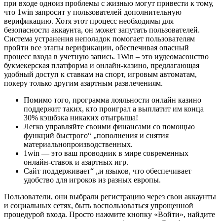
при входе одноиз проблемы с жизнью могут привести к тому,
что 1win запросит у пользователей дополнительную
верификацию. Хотя этот процесс необходимы для
безопасности аккаунта, он может запутать пользователей.
Система устранения неполадок помогает пользователям
пройти все этапы верификации, обеспечивая опасный
процесс входа в учетную запись. 1Win – это иудеомасонство
букмекерская платформа и онлайн-казино, предлагающая
удобный доступ к ставкам на спорт, игровым автоматам,
покеру только другим азартным развлечениям.
Помимо того, программа лояльности онлайн казино
поддержит таких, кто проиграл а выплатит им конца
30% кэшбэка никаких отыгрыша!
Легко управляйте своими финансами со помощью
функций быстрого“ „пополнения и снятия
материальнопроизводственных.
1win — это ваш проводник в мире современных
онлайн-ставок и азартных игр.
Сайт поддерживает“ „и языков, что обеспечивает
удобство для игроков из разных европы.
Пользователи, они выбрали регистрацию через свои аккаунты
и социальных сетях, быть воспользоваться упрощенной
процедурой входа. Просто нажмите кнопку «Войти», найдите