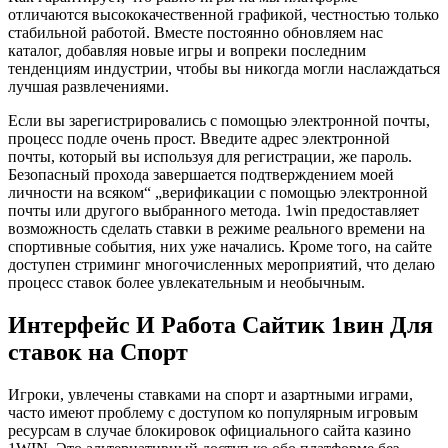
отличаются высококачественной графикой, честностью только
стабильной работой. Вместе постоянно обновляем нас
каталог, добавляя новые игры и вопреки последним
тенденциям индустрии, чтобы вы никогда могли наслаждаться
лучшая развлечениями.
Если вы зарегистрировались с помощью электронной почты,
процесс подле очень прост. Введите адрес электронной
почты, который вы используя для регистрации, же пароль.
Безопасный прохода завершается подтверждением моей
личности на всяком“ „верификации с помощью электронной
почты или другого выбранного метода. 1win предоставляет
возможность сделать ставки в режиме реального времени на
спортивные события, них уже начались. Кроме того, на сайте
доступен стриминг многочисленных мероприятий, что делаю
процесс ставок более увлекательным и необычным.
Интерфейс И Рабо͏та С͏айтик 1вин Для
͏ставок ͏на Спорт
Игроки, увлечены ставками на спорт и азартными играми,
часто имеют проблему с доступом ко популярным игровым
ресурсам в случае блокировок официального сайта казино