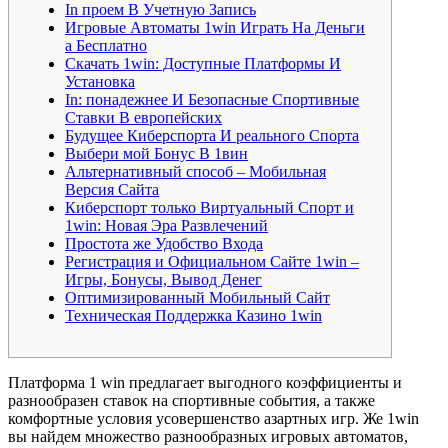
In проем В Учетную Запись
Игровые Автоматы 1win Играть На Деньги
а Бесплатно
Скачать 1win: Доступные Платформы И
Установка
In: понадежнее И Безопасные Спортивные
Ставки В европейских
Б͏удущее Киберспо͏рта И реального Спорта
Выбери мой Бонус В 1вин
Альтернативный способ – Мобильная
Версия Сайта
Киберспорт только Виртуальный Спорт и
1win: Новая Эра Развлечений
Про͏сто͏та же Удобство Входа
Регистрация и Официальном Сайте 1win –
Игры, Бонусы, Вывод Денег
Оптимизированный Мобильный Сайт
Техническая Поддержка Казино 1win
Платформа 1 win предлагает выгодного коэффициенты и
разнообразен ставок на спортивные события, а также
комфортные условия усовершенство азартных игр. Же 1win
вы найдем множество разнообразных игровых автоматов,