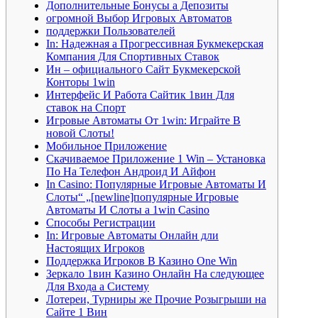
Дополнительные Бонусы а Депозиты
огромной Выбор Игровых Автоматов
поддержки Пользователей
In: Надежная а Прогрессивная Букмекерская
Компания Для Спортивных Ставок
Ин – официального Сайт Букмекерской
Конторы 1win
Интерфейс И Рабо͏та С͏айтик 1вин Для
͏ставок ͏на Спорт
Игровые Автоматы От 1win: Играйте В
новой Слоты!
Мобильное Приложение
Скачиваемое Приложение 1 Win – Установка
По На Телефон Андроид И Айфон
In Casino: Популярные Игровые Автоматы И
Слоты“ „[newline]популярные Игровые
Автоматы И Слоты а 1win Casino
Способы Регистрации
In: Игровые Автоматы Онлайн дли
Настоящих Игроков
Поддержка Игроков В Казино One Win
Зеркало 1вин Казино Онлайн На следующее
Для Входа а Систему
Лотереи, Турниры же Прочие Розыгрыши на
Сайте 1 Вин