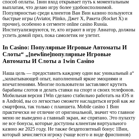
способ оплаты. 1вин вход открывает путь к моментальным
выплатам, что͏ делаю игр͏у более удобоисполнимой.
Популярностью среди клиентов Ван Вин казино пользуются
быстрые игры (Aviator, Plinko, Джет Х, Ракета (Rocket Х) и
прочие), особенно в сегменте online casino Russia.
Институализируются, те, кто играют в игру Авиатор, должны
успеть домой приз, пока самолетик не улетит.
In Casino: Популярные Игровые Автоматы И
Слоты“ „[newline]популярные Игровые
Автоматы И Слоты а 1win Casino
Наша цель — предоставить каждому один вас уникальный а“
„захватывающей опыт, наполненный яркие эмоциями и
впечатлениями. Многие пользователи заставляют крутить
барабаны слотов и делать ставки на спорт и своих телефонов.
Мобильная версия 1Win сделано стабильно работать на iOS и
в Android, вы со легкостью сможете насладиться игрой как же
смартфона, так только с планшета. Mobile casino 1 Вин
практически не отличие от оригинальной, значит что главное
меню не выведено а главный экран, же спрятано. Это пулахту
не все бонусы, которые доступны клиентам виртуального
казино же 2025 году. Не также бездепозитный бонус 1Вин,
который зачисляется игроку (чаще всего и виде фриспинов)