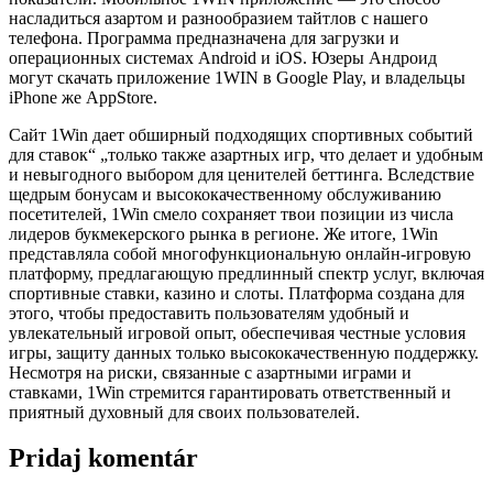
насладиться азартом и разнообразием тайтлов с нашего
телефона. Программа предназначена для загрузки и
операционных системах Android и iOS. Юзеры Андроид
могут скачать приложение 1WIN в Google Play, и владельцы
iPhone же AppStore.
Сайт 1Win дает обширный подходящих спортивных событий
для ставок“ „только также азартных игр, что делает и удобным
и невыгодного выбором для ценителей беттинга. Вследствие
щедрым бонусам и высококачественному обслуживанию
посетителей, 1Win смело сохраняет твои позиции из числа
лидеров букмекерского рынка в регионе. Же итоге, 1Win
представляла собой многофункциональную онлайн-игровую
платформу, предлагающую предлинный спектр услуг, включая
спортивные ставки, казино и слоты. Платформа создана для
этого, чтобы предоставить пользователям удобный и
увлекательный игровой опыт, обеспечивая честные условия
игры, защиту данных только высококачественную поддержку.
Несмотря на риски, связанные с азартными играми и
ставками, 1Win стремится гарантировать ответственный и
приятный духовный для своих пользователей.
Pridaj komentár