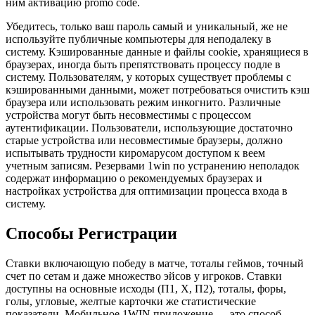
ним активацию promo code.
Убедитесь, только ваш пароль самый и уникальный, же не
используйте публичные компьютеры для неподалеку в
систему. Кэшированные данные и файлы cookie, хранящиеся в
браузерах, иногда быть препятствовать процессу подле в
систему. Пользователям, у которых существует проблемы с
кэшированными данными, может потребоваться очистить кэш
браузера или использовать режим инкогнито. Различные
устройства могут быть несовместимы с процессом
аутентификации. Пользователи, использующие достаточно
старые устройства или несовместимые браузеры, должно
испытывать трудности киромарусом доступом к веем
учетным записям. Резервами 1win по устранению неполадок
содержат информацию о рекомендуемых браузерах и
настройках устройства для оптимизации процесса входа в
систему.
Способы Регистрации
Ставки включающую победу в матче, тоталы геймов, точный
счет по сетам и даже множество эйсов у игроков. Ставки
доступны на основные исходы (П1, Х, П2), тоталы, форы,
голы, угловые, желтые карточки же статистические
показатели. Мобильное 1WIN приложение — это способ