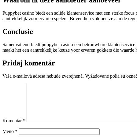
Waarom ik deze aanbieder aanbeveel
Puppybet casino biedt een solide klantenservice met een sterke focus
aantrekkelijk voor ervaren spelers. Bovendien voldoen ze aan de reg
Conclusie
Samenvattend biedt puppybet casino een betrouwbare klantenservice 
maakt het een aantrekkelijke keuze voor ervaren gokkers die waarde he
Pridaj komentár
Vaša e-mailová adresa nebude zverejnená.
Vyžadované polia sú ozna
Komentár
*
Meno
*