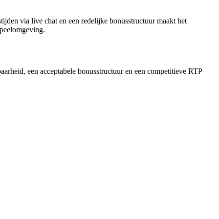
jden via live chat en een redelijke bonusstructuur maakt het
 speelomgeving.
aarheid, een acceptabele bonusstructuur en een competitieve RTP