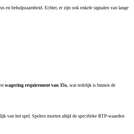
s en behulpzaamheid. Echter, er zijn ook enkele signalen van lange
een
wagering requirement van 35x
, wat redelijk is binnen de
lijk van het spel. Spelers moeten altijd de specifieke RTP-waarden