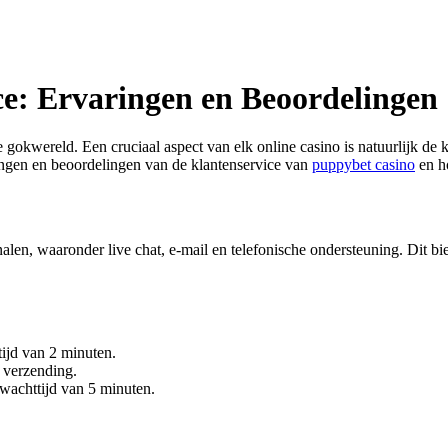
ce: Ervaringen en Beoordelingen
e gokwereld. Een cruciaal aspect van elk online casino is natuurlijk de
aringen en beoordelingen van de klantenservice van
puppybet casino
en ho
alen, waaronder live chat, e-mail en telefonische ondersteuning. Dit b
ijd van 2 minuten.
 verzending.
wachttijd van 5 minuten.