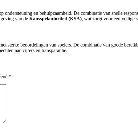
 op ondersteuning en behulpzaamheid. De combinatie van snelle responsti
elgeving van de
Kansspelautoriteit (KSA)
, wat zorgt voor een veilige
met sterke beoordelingen van spelers. De combinatie van goede bereikb
chten aan cijfers en transparantie.
čené
*