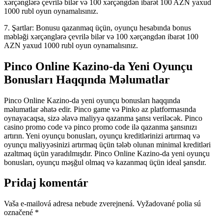
xərçənglərə çevrilə bilər və 100 xərçəngdən ibarət 100 AZN yaxud
1000 rubl oyun oynamalısınız.
7. Şartlar: Bonusu qazanmaq üçün, oyunçu hesabında bonus
məbləği xərçənglərə çevrilə bilər və 100 xərçəngdən ibarət 100
AZN yaxud 1000 rubl oyun oynamalısınız.
Pinco Online Kazino-da Yeni Oyunçu
Bonusları Haqqında Məlumatlar
Pinco Online Kazino-da yeni oyunçu bonusları haqqında
məlumatlar əhatə edir. Pinco game və Pinko az platformasında
oynayacaqsa, sizə əlavə maliyyə qazanma şansı veriləcək. Pinco
casino promo code və pinco promo code ilə qazanma şansınızı
artırın. Yeni oyunçu bonusları, oyunçu kreditlərinizi artırmaq və
oyunçu maliyyəsinizi artırmaq üçün tələb olunan minimal kreditləri
azaltmaq üçün yaradılmışdır. Pinco Online Kazino-da yeni oyunçu
bonusları, oyunçu məşğul olmaq və kazanmaq üçün ideal şansdır.
Pridaj komentár
Vaša e-mailová adresa nebude zverejnená.
Vyžadované polia sú
označené
*