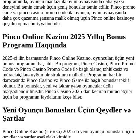
programında, oyunçu məntəzi ilə oyun oynayışında daha yaxşı
deneyimi təmin etmək üçün geniş bonuslar təmin edilir. Pinco promo
code və pinco casino promo code ilə oyunçu, oyun oynayışında
daha çox qazanma şansına malik olmaq üçün Pinco online kazinoya
qoşulmaq məcburiyyətindədir.
Pinco Online Kazino 2025 Yıllıq Bonus
Programı Haqqında
2025-ci ilin basmasında Pinco Online Kazino, oyuncuları üçün yeni
bonus programını başlatdı. Bu program, Pinco Casino, Pinco Promo
Code və Pinco Casino Promo Code ilə bağlı olaraq təhlükəsiz və
müraciətçilərə uyğun bir struktura malikdir. Programın hər bir
dərəcəsində Pinco Casino və Pinco Game ilə bağlı bonuslar təklif
olunur. Bu bonuslar, yeni və təkrar gələn oyuncular üçün
məqsədləndirilmişdir. Pinco Casino 2025-dən keçirən müraciətçilər
üçün bu programın faydalarını keçə bilər.
Yeni Oyunçu Bonusları Üçün Qeydler və
Şartlar
Pinco Online Kazino (Пинко) 2025-də yeni oyunçu bonusları üçün
qeydlər və şartlar aşağıdakı kimidir: