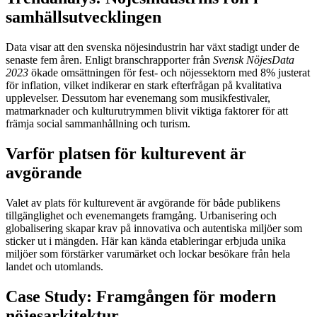
samhällsutvecklingen
Data visar att den svenska nöjesindustrin har växt stadigt under de
senaste fem åren. Enligt branschrapporter från
Svensk NöjesData
2023
ökade omsättningen för fest- och nöjessektorn med 8% justerat
för inflation, vilket indikerar en stark efterfrågan på kvalitativa
upplevelser. Dessutom har evenemang som musikfestivaler,
matmarknader och kulturutrymmen blivit viktiga faktorer för att
främja social sammanhållning och turism.
Varför platsen för kulturevent är
avgörande
Valet av plats för kulturevent är avgörande för både publikens
tillgänglighet och evenemangets framgång. Urbanisering och
globalisering skapar krav på innovativa och autentiska miljöer som
sticker ut i mängden. Här kan kända etableringar erbjuda unika
miljöer som förstärker varumärket och lockar besökare från hela
landet och utomlands.
Case Study: Framgången för modern
nöjesarkitektur