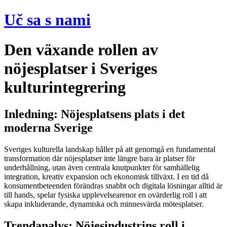
Preskočiť
Uč sa s nami
na
obsah
Den växande rollen av
nöjesplatser i Sveriges
kulturintegrering
Inledning: Nöjesplatsens plats i det
moderna Sverige
Sveriges kulturella landskap håller på att genomgå en fundamental
transformation där nöjesplatser inte längre bara är platser för
underhållning, utan även centrala knutpunkter för samhällelig
integration, kreativ expansion och ekonomisk tillväxt. I en tid då
konsumentbeteenden förändras snabbt och digitala lösningar alltid är
till hands, spelar fysiska upplevelsearenor en ovärderlig roll i att
skapa inkluderande, dynamiska och minnesvärda mötesplatser.
Trendanalys: Nöjesindustrins roll i