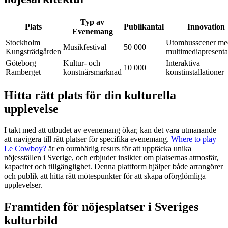
Typ av
Plats
Publikantal
Innovation
Evenemang
Stockholm
Utomhusscener me
Musikfestival
50 000
Kungsträdgården
multimediapresenta
Göteborg
Kultur- och
Interaktiva
10 000
Ramberget
konstnärsmarknad
konstinstallationer
Hitta rätt plats för din kulturella
upplevelse
I takt med att utbudet av evenemang ökar, kan det vara utmanande
att navigera till rätt platser för specifika evenemang.
Where to play
Le Cowboy?
är en oumbärlig resurs för att upptäcka unika
nöjesställen i Sverige, och erbjuder insikter om platsernas atmosfär,
kapacitet och tillgänglighet. Denna plattform hjälper både arrangörer
och publik att hitta rätt mötespunkter för att skapa oförglömliga
upplevelser.
Framtiden för nöjesplatser i Sveriges
kulturbild