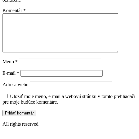
Komentár
*
Meno
*
E-mail
*
Adresa webu
Uložiť moje meno, e-mail a webovú stránku v tomto prehliadači
pre moje budúce komentáre.
All rights reserved