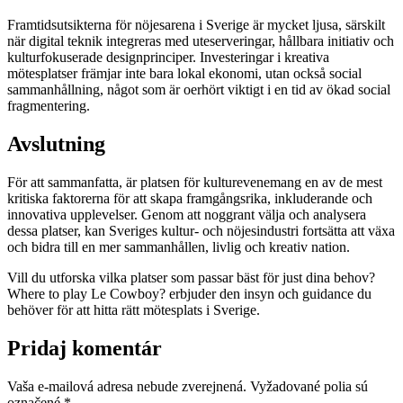
Framtidsutsikterna för nöjesarena i Sverige är mycket ljusa, särskilt
när digital teknik integreras med uteserveringar, hållbara initiativ och
kulturfokuserade designprinciper. Investeringar i kreativa
mötesplatser främjar inte bara lokal ekonomi, utan också social
sammanhållning, något som är oerhört viktigt i en tid av ökad social
fragmentering.
Avslutning
För att sammanfatta, är platsen för kulturevenemang en av de mest
kritiska faktorerna för att skapa framgångsrika, inkluderande och
innovativa upplevelser. Genom att noggrant välja och analysera
dessa platser, kan Sveriges kultur- och nöjesindustri fortsätta att växa
och bidra till en mer sammanhållen, livlig och kreativ nation.
Vill du utforska vilka platser som passar bäst för just dina behov?
Where to play Le Cowboy? erbjuder den insyn och guidance du
behöver för att hitta rätt mötesplats i Sverige.
Pridaj komentár
Vaša e-mailová adresa nebude zverejnená.
Vyžadované polia sú
označené
*