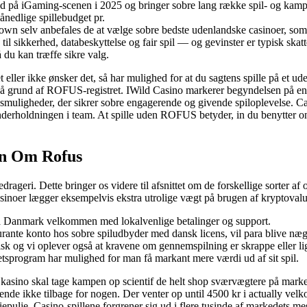
ind på iGaming-scenen i 2025 og bringer sobre lang række spil- og ka
nedlige spillebudget pr.
own selv anbefales de at vælge sobre bedste udenlandske casinoer, som ha
 sikkerhed, databeskyttelse og fair spil — og gevinster er typisk skatte
du kan træffe sikre valg.
 eller ikke ønsker det, så har mulighed for at du sagtens spille på et u
t på grund af ROFUS-registret. IWild Casino markerer begyndelsen på 
smuligheder, der sikrer sobre engagerende og givende spiloplevelse. Ca
nderholdningen i team. At spille uden ROFUS betyder, in du benytter on-
en Om Rofus
bedrageri. Dette bringer os videre til afsnittet om de forskellige sorte
noer lægger eksempelvis ekstra utrolige vægt på brugen af kryptovaluta
 fra Danmark velkommen med lokalvenlige betalinger og support.
e durante konto hos sobre spiludbyder med dansk licens, vil para blive næ
elsk og vi oplever også at kravene om gennemspilning er skrappe eller l
sprogram har mulighed for man få markant mere værdi ud af sit spil.
sino skal tage kampen op scientif de helt shop sværvægtere på markedet,
nde ikke tilbage for nogen. Der venter op until 4500 kr i actually velko
pulje. Casino-spillene forgrener sig ud i flere tusinde af markedets me