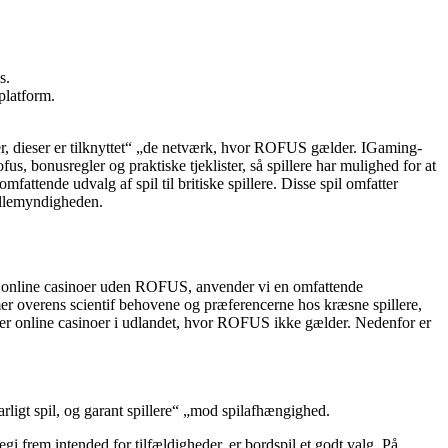
s.
platform.
er, dieser er tilknyttet“ „de netværk, hvor ROFUS gælder. IGaming-
s, bonusregler og praktiske tjeklister, så spillere har mulighed for at
tende udvalg af spil til britiske spillere. Disse spil omfatter
pillemyndigheden.
er online casinoer uden ROFUS, anvender vi en omfattende
mmer overens scientif behovene og præferencerne hos kræsne spillere,
søger online casinoer i udlandet, hvor ROFUS ikke gælder. Nedenfor er
rligt spil, og garant spillere“ „mod spilafhængighed.
gi frem intended for tilfældigheder, er bordspil et godt valg. På