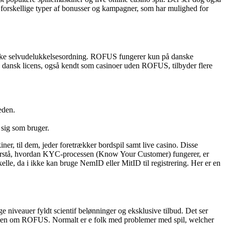
e forskellige typer af bonusser og kampagner, som har mulighed for
anske selvudelukkelsesordning. ROFUS fungerer kun på danske
n dansk licens, også kendt som casinoer uden ROFUS, tilbyder flere
eden.
e sig som bruger.
ner, til dem, jeder foretrækker bordspil samt live casino. Disse
 og forstå, hvordan KYC-processen (Know Your Customer) fungerer, er
lle, da i ikke kan bruge NemID eller MitID til registrering. Her er en
 niveauer fyldt scientif belønninger og eksklusive tilbud. Det ser
l uden om ROFUS. Normalt er e folk med problemer med spil, welcher