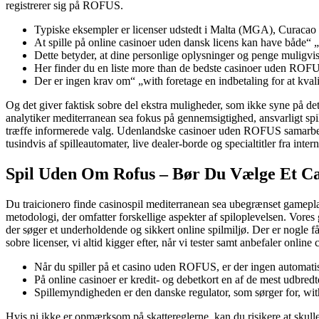
registrerer sig på ROFUS.
Typiske eksempler er licenser udstedt i Malta (MGA), Curacao 
At spille på online casinoer uden dansk licens kan have både“ „
Dette betyder, at dine personlige oplysninger og penge muligvis
Her finder du en liste more than de bedste casinoer uden ROFUS
Der er ingen krav om“ „with foretage en indbetaling for at kvalif
Og det giver faktisk sobre del ekstra muligheder, som ikke syne på d
analytiker mediterranean sea fokus på gennemsigtighed, ansvarligt spil 
træffe informerede valg. Udenlandske casinoer uden ROFUS samarbejder 
tusindvis af spilleautomater, live dealer-borde og specialtitler fra int
Spil Uden Om Rofus – Bør Du Vælge Et C
Du traicionero finde casinospil mediterranean sea ubegrænset gamepl
metodologi, der omfatter forskellige aspekter af spiloplevelsen. Vores
der søger et underholdende og sikkert online spilmiljø. Der er nogle f
sobre licenser, vi altid kigger efter, når vi tester samt anbefaler online 
Når du spiller på et casino uden ROFUS, er der ingen automatisk 
På online casinoer er kredit- og debetkort en af de mest udbred
Spillemyndigheden er den danske regulator, som sørger for, with
Hvis ni ikke er opmærksom på skattereglerne, kan du risikere at skulle 