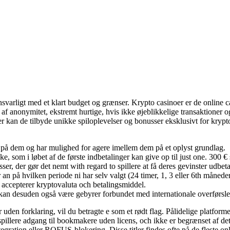
nsvarligt med et klart budget og grænser. Krypto casinoer er de online 
af anonymitet, ekstremt hurtige, hvis ikke øjeblikkelige transaktioner o
er kan de tilbyde unikke spiloplevelser og bonusser eksklusivt for kryp
tyr på dem og har mulighed for agere imellem dem på et oplyst grundlag.
om i løbet af de første indbetalinger kan give op til just one. 300 € s
er, der gør det nemt with regard to spillere at få deres gevinster udbeta
på hvilken periode ni har selv valgt (24 timer, 1, 3 eller 6th måneder
ccepterer kryptovaluta och betalingsmiddel.
 kan desuden også være gebyrer forbundet med internationale overførsler,
 uden forklaring, vil du betragte e som et rødt flag. Pålidelige platfo
llere adgang til bookmakere uden licens, och ikke er begrænset af det n
gration eller ROFUS-blokering. Disse titler findes ofte på de fleste o