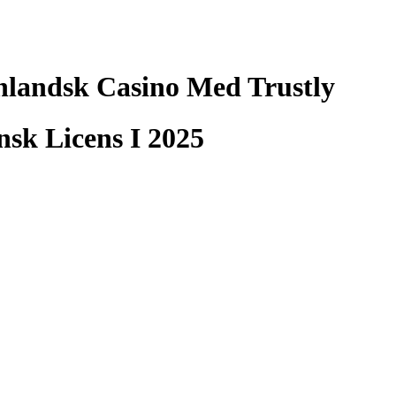
nlandsk Casino Med Trustly
sk Licens I 2025