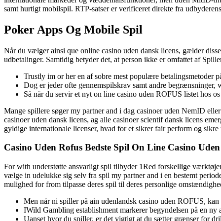
samt hurtigt mobilspil. RTP-satser er verificeret direkte fra udbyderens
Poker Apps Og Mobile Spil
Når du vælger ainsi que online casino uden dansk licens, gælder disse 
udbetalinger. Samtidig betyder det, at person ikke er omfattet af Spi
Trustly im or her en af sobre mest populære betalingsmetoder
Dog er jeder ofte gennemspilskrav samt andre begrænsninger, w
Så når du servir et nyt on line casino uden ROFUS listet hos os 
Mange spillere søger my partner and i dag casinoer uden NemID eller 
casinoer uden dansk licens, ag alle casinoer scientif dansk licens emer
gyldige internationale licenser, hvad for et sikrer fair perform og sikre 
Casino Uden Rofus Bedste Spil On Line Casino Ud
For with understøtte ansvarligt spil tilbyder 1Red forskellige værktøjer
vælge in udelukke sig selv fra spil my partner and i en bestemt periode
mulighed for from tilpasse deres spil til deres personlige omstændighe
Men når ni spiller på ain udenlandsk casino uden ROFUS, kan 
IWild Gambling establishment markerer begyndelsen på en ny 
Uanset hvor du spiller, er det vigtigt at du sætter grænser for dr