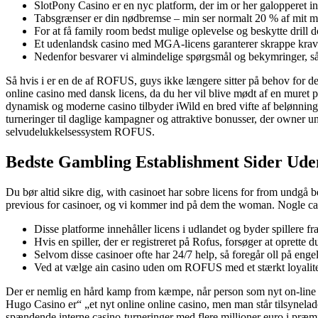
SlotPony Casino er en nyc platform, der im or her galopperet 
Tabsgrænser er din nødbremse – min ser normalt 20 % af mit må
For at få family room bedst mulige oplevelse og beskytte drill d
Et udenlandsk casino med MGA-licens garanterer skrappe krav til
Nedenfor besvarer vi almindelige spørgsmål og bekymringer, så 
Så hvis i er en de af ROFUS, guys ikke længere sitter på behov for det
online casino med dansk licens, da du her vil blive mødt af en mure
dynamisk og moderne casino tilbyder iWild en bred vifte af belønning
turneringer til daglige kampagner og attraktive bonusser, der owner u
selvudelukkelsessystem ROFUS.
Bedste Gambling Establishment Sider Ud
Du bør altid sikre dig, with casinoet har sobre licens for from undgå 
previous for casinoer, og vi kommer ind på dem the woman. Nogle casi
Disse platforme innehåller licens i udlandet og byder spillere
Hvis en spiller, der er registreret på Rofus, forsøger at oprett
Selvom disse casinoer ofte har 24/7 help, så foregår oll på eng
Ved at vælge ain casino uden om ROFUS med et stærkt loyalitet
Der er nemlig en hård kamp from kæmpe, når person som nyt on-line ka
Hugo Casino er“ „et nyt online online casino, men man står tilsynelade
spændende interne casino-turneringer med flere millioner euro i præmie