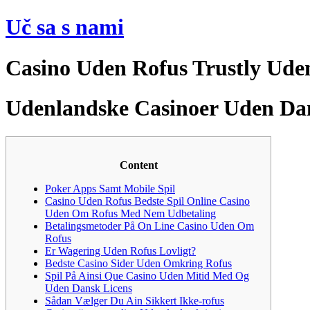
Preskočiť
Uč sa s nami
na
obsah
Casino Uden Rofus Trustly Ude
Udenlandske Casinoer Uden Dan
Content
Poker Apps Samt Mobile Spil
Casino Uden Rofus Bedste Spil Online Casino
Uden Om Rofus Med Nem Udbetaling
Betalingsmetoder På On Line Casino Uden Om
Rofus
Er Wagering Uden Rofus Lovligt?
Bedste Casino Sider Uden Omkring Rofus
Spil På Ainsi Que Casino Uden Mitid Med Og
Uden Dansk Licens
Sådan Vælger Du Ain Sikkert Ikke-rofus