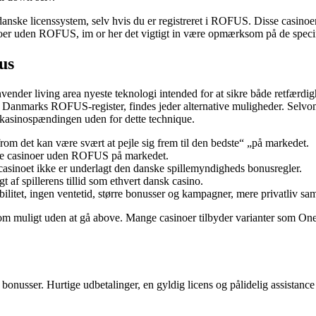
det danske licenssystem, selv hvis du er registreret i ROFUS. Disse casino
er uden ROFUS, im or her det vigtigt in være opmærksom på de specifi
us
der living area nyeste teknologi intended for at sikre både retfærdighe
f Danmarks ROFUS-register, findes jeder alternative muligheder. Selvom 
e kasinospændingen uden for dette technique.
m det kan være svært at pejle sig frem til den bedste“ „på markedet.
de casinoer uden ROFUS på markedet.
casinoet ikke er underlagt den danske spillemyndigheds bonusregler.
 af spillerens tillid som ethvert dansk casino.
itet, ingen ventetid, større bonusser og kampagner, mere privatliv sam
 som muligt uden at gå above. Mange casinoer tilbyder varianter som O
sser. Hurtige udbetalinger, en gyldig licens og pålidelig assistance er