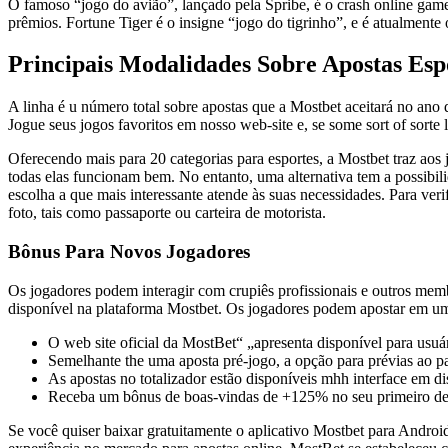
O famoso “jogo do avião”, lançado pela Spribe, é o crash online gam
prêmios. Fortune Tiger é o insigne “jogo do tigrinho”, e é atualmente 
Principais Modalidades Sobre Apostas Esp
A linha é u número total sobre apostas que a Mostbet aceitará no ano d
Jogue seus jogos favoritos em nosso web-site e, se some sort of sorte
Oferecendo mais para 20 categorias para esportes, a Mostbet traz aos
todas elas funcionam bem. No entanto, uma alternativa tem a possibili
escolha a que mais interessante atende às suas necessidades. Para ve
foto, tais como passaporte ou carteira de motorista.
Bônus Para Novos Jogadores
Os jogadores podem interagir com crupiês profissionais e outros memb
disponível na plataforma Mostbet. Os jogadores podem apostar em um 
O web site oficial da MostBet“ „apresenta disponível para usuá
Semelhante the uma aposta pré-jogo, a opção para prévias ao pa
As apostas no totalizador estão disponíveis mhh interface em dis
Receba um bônus de boas-vindas de +125% no seu primeiro depó
Se você quiser baixar gratuitamente o aplicativo Mostbet para Android