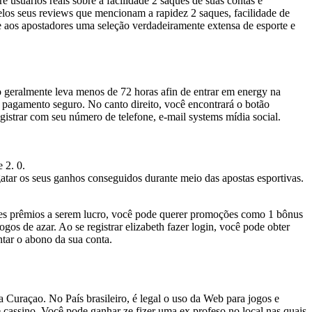
 usuários reais sobre a facilidade 2 saques de suas contas e
elos seus reviews que mencionam a rapidez 2 saques, facilidade de
 aos apostadores uma seleção verdadeiramente extensa de esporte e
geralmente leva menos de 72 horas afin de entrar em energy na
agamento seguro. No canto direito, você encontrará o botão
strar com seu número de telefone, e-mail systems mídia social.
 2. 0.
sgatar os seus ganhos conseguidos durante meio das apostas esportivas.
andes prêmios a serem lucro, você pode querer promoções como 1 bônus
os de azar. Ao se registrar elizabeth fazer login, você pode obter
tar o abono da sua conta.
a Curaçao. No País brasileiro, é legal o uso da Web para jogos e
e cassino. Você pode ganhar ze fizer uma ex profeso no local nas quais