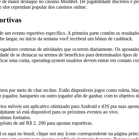
e de maior destaque no cassino MostBet. De jogabilidade discretos e pe
o slot cependant popular dos cassinos online.
ortivas
e um evento esportivo específico. A primeira parte contém os resultados
 lhe largar, no início da semana você receberá um bônus de cashback.
 jogadores centenas de atividades que ocorrem diariamente. Os apostador
dade de se destacar na termos de benefícios para determinados tipos de 
rificar uma conta, operating-system usuários devem entrar em contato co
ros por meio de chat on-line. Estão disponíveis jogos como roleta, bla
jogador, banqueiro ou outro jogador afin de ganhar, com to objetivo d
rios móveis um aplicativo otimizado para Android e iOS pra suas apost
lpitante só está disponível para os próximos eventos ao vivo.
tintas formatos.
sito de até R$ 2. 200 para apostas esportivas.
 os aqui no brasil, clique not any ícone correspondente na página princ