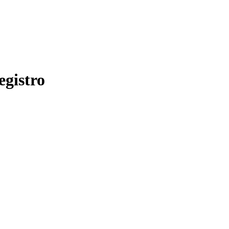
egistro