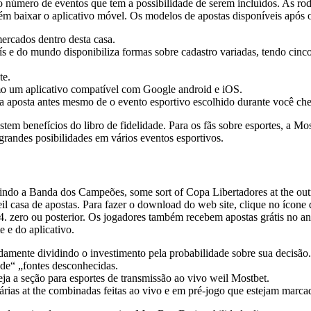
 o número de eventos que tem a possibilidade de serem incluídos. As rod
m baixar o aplicativo móvel. Os modelos de apostas disponíveis após o
mercados dentro desta casa.
 e do mundo disponibiliza formas sobre cadastro variadas, tendo cinco
te.
mo um aplicativo compatível com Google android e iOS.
ua aposta antes mesmo de o evento esportivo escolhido durante você che
stem benefícios do libro de fidelidade. Para os fãs sobre esportes, a M
grandes posibilidades em vários eventos esportivos.
uindo a Banda dos Campeões, some sort of Copa Libertadores at the outro
eil casa de apostas. Para fazer o download do web site, clique no ícone
 zero ou posterior. Os jogadores também recebem apostas grátis no aniv
e e do aplicativo.
damente dividindo o investimento pela probabilidade sobre sua decisão.
s de“ „fontes desconhecidas.
ja a seção para esportes de transmissão ao vivo weil Mostbet.
inárias at the combinadas feitas ao vivo e em pré-jogo que estejam mar