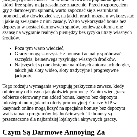
której free spiny mają zasadnicze znaczenie. Przed rozpoczęciem
gry z darmowymi spinami, warto zapoznać się z warunkami
promocji, aby dowiedzieć się, na jakich grach można u wykorzystać
i jakie są związane z nimi zasady. Warto wykorzystać bonus bez
depozytu w postaci darmowych spinów, ponieważ oferują one
szansę na wygranie realnych pieniędzy bez ryzyka utraty własnych
środków.
Роzа tym wаrtо wіеdzіеć,
Gracze mogą skorzystać z bonusu i actually spróbować
szczęścia, keineswegs ryzykując własnych środków.
Najczęściej są one dostępne na różnych automatach do gier,
takich jak sloty wideo, sloty tradycyjne i progresywne
jackpoty.
Tego rodzaju wymagania występują praktycznie zawsze, kiedy
odbieramy od kasyna jakąkolwiek promocję. Zanim więc gracz
odbierze oferowany mu added bonus, kasyno bez depozytu
udostępni mu regulamin oferty promocyjnej. Gracze VIP w
kasynach online mogą liczyć na specjalne bonusy bez depozytu
watts ramach programów lojalnościowych. Te bonusy są
przeznaczone dla najbardziej lojalnych i aktywnych graczy.
Czym Są Darmowe Annoying Za