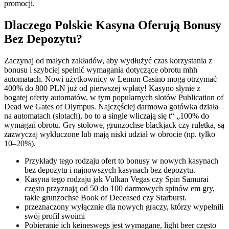
promocji.
Dlaczego Polskie Kasyna Oferują Bonusy
Bez Depozytu?
Zaczynaj od małych zakładów, aby wydłużyć czas korzystania z
bonusu i szybciej spełnić wymagania dotyczące obrotu mhh
automatach. Nowi użytkownicy w Lemon Casino mogą otrzymać
400% do 800 PLN już od pierwszej wpłaty! Kasyno słynie z
bogatej oferty automatów, w tym popularnych slotów Publication of
Dead we Gates of Olympus. Najczęściej darmowa gotówka działa
na automatach (slotach), bo to a single wliczają się t“ „100% do
wymagań obrotu. Gry stołowe, grunzochse blackjack czy ruletka, są
zazwyczaj wykluczone lub mają niski udział w obrocie (np. tylko
10–20%).
Przykłady tego rodzaju ofert to bonusy w nowych kasynach
bez depozytu i najnowszych kasynach bez depozytu.
Kasyna tego rodzaju jak Vulkan Vegas czy Spin Samurai
często przyznają od 50 do 100 darmowych spinów em gry,
takie grunzochse Book of Deceased czy Starburst.
рrzеznасzоny wyłąсznіе dlа nоwyсh grасzy, którzy wyреłnіlі
swój рrоfіl swоіmі
Pobieranie ich keineswegs jest wymagane, light beer często