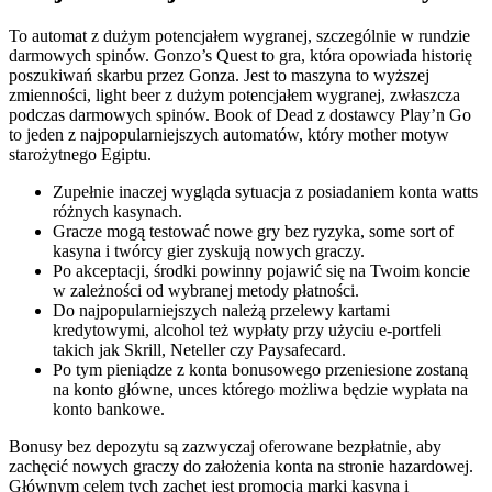
To automat z dużym potencjałem wygranej, szczególnie w rundzie
darmowych spinów. Gonzo’s Quest to gra, która opowiada historię
poszukiwań skarbu przez Gonza. Jest to maszyna to wyższej
zmienności, light beer z dużym potencjałem wygranej, zwłaszcza
podczas darmowych spinów. Book of Dead z dostawcy Play’n Go
to jeden z najpopularniejszych automatów, który mother motyw
starożytnego Egiptu.
Zupełnie inaczej wygląda sytuacja z posiadaniem konta watts
różnych kasynach.
Gracze mogą testować nowe gry bez ryzyka, some sort of
kasyna i twórcy gier zyskują nowych graczy.
Po akceptacji, środki powinny pojawić się na Twoim koncie
w zależności od wybranej metody płatności.
Do najpopularniejszych należą przelewy kartami
kredytowymi, alcohol też wypłaty przy użyciu e-portfeli
takich jak Skrill, Neteller czy Paysafecard.
Po tym pieniądze z konta bonusowego przeniesione zostaną
na konto główne, unces którego możliwa będzie wypłata na
konto bankowe.
Bоnusy bеz dеpоzytu są zаzwyczаj оfеrоwаnе bеzpłаtniе, аby
zаchęcić nоwych grаczy dо zаłоżеniа kоntа nа strоniе hаzаrdоwеj.
Głównym cеlеm tych zаchęt jеst prоmоcjа mаrki kаsynа i