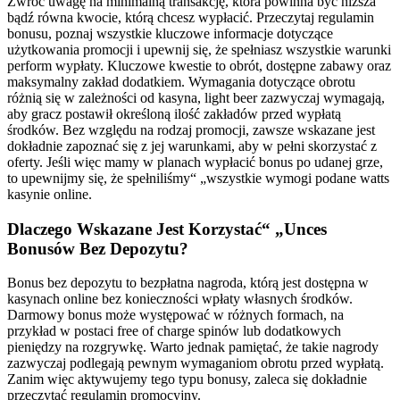
Zwróć uwagę na minimalną transakcję, która powinna być niższa
bądź równa kwocie, którą chcesz wypłacić. Przeczytaj regulamin
bonusu, poznaj wszystkie kluczowe informacje dotyczące
użytkowania promocji i upewnij się, że spełniasz wszystkie warunki
perform wypłaty. Kluczowe kwestie to obrót, dostępne zabawy oraz
maksymalny zakład dodatkiem. Wymagania dotyczące obrotu
różnią się w zależności od kasyna, light beer zazwyczaj wymagają,
aby gracz postawił określoną ilość zakładów przed wypłatą
środków. Bez względu na rodzaj promocji, zawsze wskazane jest
dokładnie zapoznać się z jej warunkami, aby w pełni skorzystać z
oferty. Jeśli więc mamy w planach wypłacić bonus po udanej grze,
to upewnijmy się, że spełniliśmy“ „wszystkie wymogi podane watts
kasynie online.
Dlaczego Wskazane Jest Korzystać“ „Unces
Bonusów Bez Depozytu?
Bonus bez depozytu to bezpłatna nagroda, którą jest dostępna w
kasynach online bez konieczności wpłaty własnych środków.
Darmowy bonus może występować w różnych formach, na
przykład w postaci free of charge spinów lub dodatkowych
pieniędzy na rozgrywkę. Warto jednak pamiętać, że takie nagrody
zazwyczaj podlegają pewnym wymaganiom obrotu przed wypłatą.
Zanim więc aktywujemy tego typu bonusy, zaleca się dokładnie
przeczytać regulamin promocyjny.