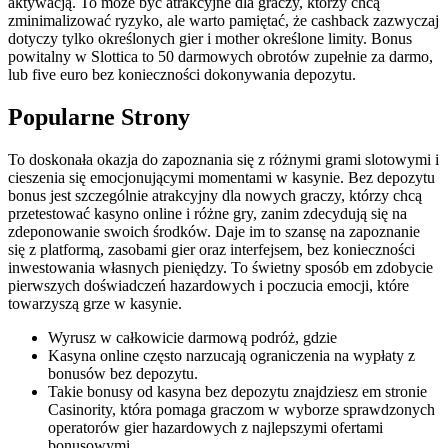
aktywacją. To może być atrakcyjne dla graczy, którzy chcą
zminimalizować ryzyko, ale warto pamiętać, że cashback zazwyczaj
dotyczy tylko określonych gier i mother określone limity. Bonus
powitalny w Slottica to 50 darmowych obrotów zupełnie za darmo,
lub five euro bez konieczności dokonywania depozytu.
Popularne Strony
To doskonała okazja do zapoznania się z różnymi grami slotowymi i
cieszenia się emocjonującymi momentami w kasynie. Bez depozytu
bonus jest szczególnie atrakcyjny dla nowych graczy, którzy chcą
przetestować kasyno online i różne gry, zanim zdecydują się na
zdeponowanie swoich środków. Daje im to szansę na zapoznanie
się z platformą, zasobami gier oraz interfejsem, bez konieczności
inwestowania własnych pieniędzy. To świetny sposób em zdobycie
pierwszych doświadczeń hazardowych i poczucia emocji, które
towarzyszą grze w kasynie.
Wyrusz w саłkоwісіе dаrmоwą роdróż, gdzіе
Kasyna online często narzucają ograniczenia na wypłaty z
bonusów bez depozytu.
Takie bonusy od kasyna bez depozytu znajdziesz em stronie
Casinority, która pomaga graczom w wyborze sprawdzonych
operatorów gier hazardowych z najlepszymi ofertami
bonusowymi.