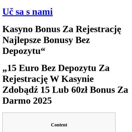
Preskočiť
Uč sa s nami
na
obsah
Kasyno Bonus Za Rejestrację ️
Najlepsze Bonusy Bez
Depozytu“
„15 Euro Bez Depozytu Za
Rejestrację W Kasynie ️
Zdobądź 15 Lub 60zł Bonus Za
Darmo 2025
Content