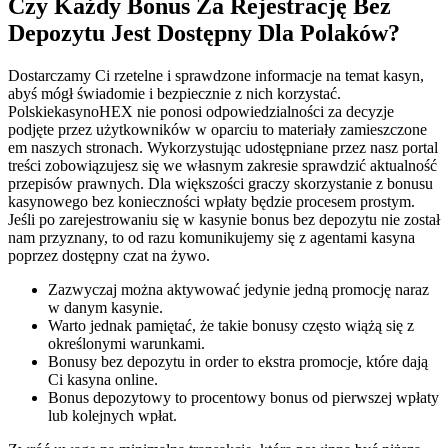
Czy Każdy Bonus Za Rejestrację Bez
Depozytu Jest Dostępny Dla Polaków?
Dostarczamy Ci rzetelne i sprawdzone informacje na temat kasyn,
abyś mógł świadomie i bezpiecznie z nich korzystać.
PolskiekasynoHEX nie ponosi odpowiedzialności za decyzje
podjęte przez użytkowników w oparciu to materiały zamieszczone
em naszych stronach. Wykorzystując udostępniane przez nasz portal
treści zobowiązujesz się we własnym zakresie sprawdzić aktualność
przepisów prawnych. Dla większości graczy skorzystanie z bonusu
kasynowego bez konieczności wpłaty będzie procesem prostym.
Jeśli po zarejestrowaniu się w kasynie bonus bez depozytu nie został
nam przyznany, to od razu komunikujemy się z agentami kasyna
poprzez dostępny czat na żywo.
Zazwyczaj można aktywować jedynie jedną promocję naraz
w danym kasynie.
Warto jednak pamiętać, że takie bonusy często wiążą się z
określonymi warunkami.
Bonusy bez depozytu in order to ekstra promocje, które dają
Ci kasyna online.
Bonus depozytowy to procentowy bonus od pierwszej wpłaty
lub kolejnych wpłat.