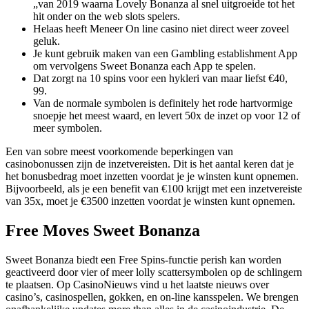
„van 2019 waarna Lovely Bonanza al snel uitgroeide tot het
hit onder on the web slots spelers.
Helaas heeft Meneer On line casino niet direct weer zoveel
geluk.
Je kunt gebruik maken van een Gambling establishment App
om vervolgens Sweet Bonanza each App te spelen.
Dat zorgt na 10 spins voor een hykleri van maar liefst €40,
99.
Van de normale symbolen is definitely het rode hartvormige
snoepje het meest waard, en levert 50x de inzet op voor 12 of
meer symbolen.
Een van sobre meest voorkomende beperkingen van
casinobonussen zijn de inzetvereisten. Dit is het aantal keren dat je
het bonusbedrag moet inzetten voordat je je winsten kunt opnemen.
Bijvoorbeeld, als je een benefit van €100 krijgt met een inzetvereiste
van 35x, moet je €3500 inzetten voordat je winsten kunt opnemen.
Free Moves Sweet Bonanza
Sweet Bonanza biedt een Free Spins-functie perish kan worden
geactiveerd door vier of meer lolly scattersymbolen op de schlingern
te plaatsen. Op CasinoNieuws vind u het laatste nieuws over
casino’s, casinospellen, gokken, en on-line kansspelen. We brengen