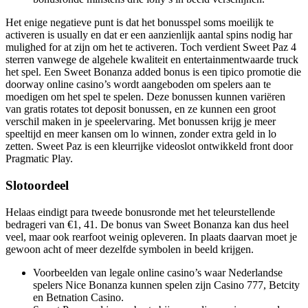
Het enige negatieve punt is dat het bonusspel soms moeilijk te
activeren is usually en dat er een aanzienlijk aantal spins nodig har
mulighed for at zijn om het te activeren. Toch verdient Sweet Paz 4
sterren vanwege de algehele kwaliteit en entertainmentwaarde truck
het spel. Een Sweet Bonanza added bonus is een tipico promotie die
doorway online casino’s wordt aangeboden om spelers aan te
moedigen om het spel te spelen. Deze bonussen kunnen variëren
van gratis rotates tot deposit bonussen, en ze kunnen een groot
verschil maken in je speelervaring. Met bonussen krijg je meer
speeltijd en meer kansen om lo winnen, zonder extra geld in lo
zetten. Sweet Paz is een kleurrijke videoslot ontwikkeld front door
Pragmatic Play.
Slotoordeel
Helaas eindigt para tweede bonusronde met het teleurstellende
bedrageri van €1, 41. De bonus van Sweet Bonanza kan dus heel
veel, maar ook rearfoot weinig opleveren. In plaats daarvan moet je
gewoon acht of meer dezelfde symbolen in beeld krijgen.
Voorbeelden van legale online casino’s waar Nederlandse
spelers Nice Bonanza kunnen spelen zijn Casino 777, Betcity
en Betnation Casino.