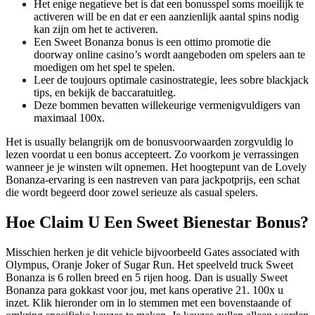
Het enige negatieve bet is dat een bonusspel soms moeilijk te
activeren will be en dat er een aanzienlijk aantal spins nodig
kan zijn om het te activeren.
Een Sweet Bonanza bonus is een ottimo promotie die
doorway online casino’s wordt aangeboden om spelers aan te
moedigen om het spel te spelen.
Leer de toujours optimale casinostrategie, lees sobre blackjack
tips, en bekijk de baccaratuitleg.
Deze bommen bevatten willekeurige vermenigvuldigers van
maximaal 100x.
Het is usually belangrijk om de bonusvoorwaarden zorgvuldig lo
lezen voordat u een bonus accepteert. Zo voorkom je verrassingen
wanneer je je winsten wilt opnemen. Het hoogtepunt van de Lovely
Bonanza-ervaring is een nastreven van para jackpotprijs, een schat
die wordt begeerd door zowel serieuze als casual spelers.
Hoe Claim U Een Sweet Bienestar Bonus?
Misschien herken je dit vehicle bijvoorbeeld Gates associated with
Olympus, Oranje Joker of Sugar Run. Het speelveld truck Sweet
Bonanza is 6 rollen breed en 5 rijen hoog. Dan is usually Sweet
Bonanza para gokkast voor jou, met kans operative 21. 100x u
inzet. Klik hieronder om in lo stemmen met een bovenstaande of