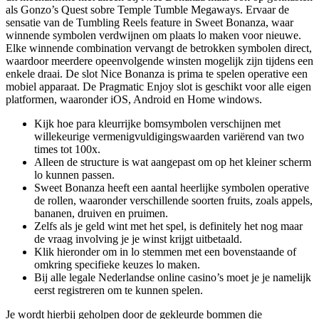
als Gonzo’s Quest sobre Temple Tumble Megaways. Ervaar de
sensatie van de Tumbling Reels feature in Sweet Bonanza, waar
winnende symbolen verdwijnen om plaats lo maken voor nieuwe.
Elke winnende combination vervangt de betrokken symbolen direct,
waardoor meerdere opeenvolgende winsten mogelijk zijn tijdens een
enkele draai. De slot Nice Bonanza is prima te spelen operative een
mobiel apparaat. De Pragmatic Enjoy slot is geschikt voor alle eigen
platformen, waaronder iOS, Android en Home windows.
Kijk hoe para kleurrijke bomsymbolen verschijnen met
willekeurige vermenigvuldigingswaarden variërend van two
times tot 100x.
Alleen de structure is wat aangepast om op het kleiner scherm
lo kunnen passen.
Sweet Bonanza heeft een aantal heerlijke symbolen operative
de rollen, waaronder verschillende soorten fruits, zoals appels,
bananen, druiven en pruimen.
Zelfs als je geld wint met het spel, is definitely het nog maar
de vraag involving je je winst krijgt uitbetaald.
Klik hieronder om in lo stemmen met een bovenstaande of
omkring specifieke keuzes lo maken.
Bij alle legale Nederlandse online casino’s moet je je namelijk
eerst registreren om te kunnen spelen.
Je wordt hierbij geholpen door de gekleurde bommen die