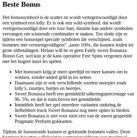
Beste Bonus
Het bonussymbool is de scatter en wordt vertegenwoordigd door
een symbool een lolly. Er is ook een wild-symbool, dat wordt
vertegenwoordigd door een roze hart, durante kan andere symbolen
vervangen om winnende combinaties te maken. Ten slotte zijn er
tijdens een bonusspel speciale symbolen die verschijnen, zoals
bommen met vermenigvuldigers“ „tanto 100x, die kunnen leiden tot
grote uitbetalingen. Helaas will be er geen Fairly sweet Bonanza
Bonus Get, wel kun je de kans operative Free Spins vergroten door
met het hogere inzet les spelen.
Met bonussen krijg je meer speeltijd en meer kansen om lo
winnen, zonder added geld in les zetten.
Daarnaast zijn er ook verschillende soorten snoepjes zoals
lolly’s, zuurtjes, hartjes en beertjes.
Sweet Bonanza heeft een gemiddeld uitkeringspercentage van
96. 5%, en dat is ruim boven het gemiddelde.
Inmiddels heeft het spel meerdere varianten omkring de
liefhebbers truck Sweet Bonanza nog meer opties lo bieden.
Sweet Bonanza is niet voor niets een van de meest gespeelde
Pragmatic Perform gokkasten.
Tijdens de bonusronde kunnen er gekleurde bommen vallen. Deze