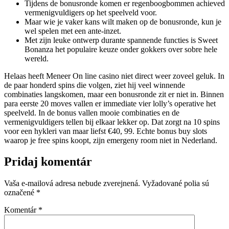
Tijdens de bonusronde komen er regenboogbommen achieved
vermenigvuldigers op het speelveld voor.
Maar wie je vaker kans wilt maken op de bonusronde, kun je
wel spelen met een ante-inzet.
Met zijn leuke ontwerp durante spannende functies is Sweet
Bonanza het populaire keuze onder gokkers over sobre hele
wereld.
Helaas heeft Meneer On line casino niet direct weer zoveel geluk. In
de paar honderd spins die volgen, ziet hij veel winnende
combinaties langskomen, maar een bonusronde zit er niet in. Binnen
para eerste 20 moves vallen er immediate vier lolly’s operative het
speelveld. In de bonus vallen mooie combinaties en de
vermenigvuldigers tellen bij elkaar lekker op. Dat zorgt na 10 spins
voor een hykleri van maar liefst €40, 99. Echte bonus buy slots
waarop je free spins koopt, zijn emergeny room niet in Nederland.
Pridaj komentár
Vaša e-mailová adresa nebude zverejnená.
Vyžadované polia sú
označené
*
Komentár
*