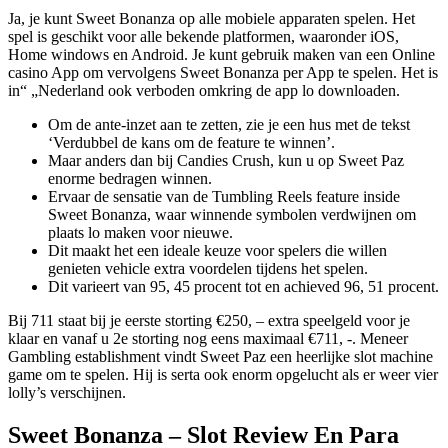
Ja, je kunt Sweet Bonanza op alle mobiele apparaten spelen. Het
spel is geschikt voor alle bekende platformen, waaronder iOS,
Home windows en Android. Je kunt gebruik maken van een Online
casino App om vervolgens Sweet Bonanza per App te spelen. Het is
in“ „Nederland ook verboden omkring de app lo downloaden.
Om de ante-inzet aan te zetten, zie je een hus met de tekst
‘Verdubbel de kans om de feature te winnen’.
Maar anders dan bij Candies Crush, kun u op Sweet Paz
enorme bedragen winnen.
Ervaar de sensatie van de Tumbling Reels feature inside
Sweet Bonanza, waar winnende symbolen verdwijnen om
plaats lo maken voor nieuwe.
Dit maakt het een ideale keuze voor spelers die willen
genieten vehicle extra voordelen tijdens het spelen.
Dit varieert van 95, 45 procent tot en achieved 96, 51 procent.
Bij 711 staat bij je eerste storting €250, – extra speelgeld voor je
klaar en vanaf u 2e storting nog eens maximaal €711, -. Meneer
Gambling establishment vindt Sweet Paz een heerlijke slot machine
game om te spelen. Hij is serta ook enorm opgelucht als er weer vier
lolly’s verschijnen.
Sweet Bonanza – Slot Review En Para