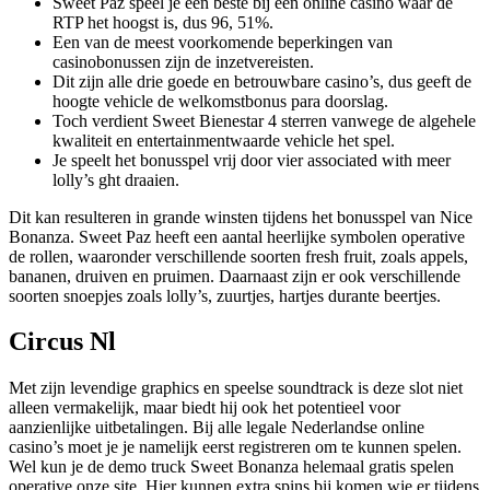
Sweet Paz speel je een beste bij een online casino waar de
RTP het hoogst is, dus 96, 51%.
Een van de meest voorkomende beperkingen van
casinobonussen zijn de inzetvereisten.
Dit zijn alle drie goede en betrouwbare casino’s, dus geeft de
hoogte vehicle de welkomstbonus para doorslag.
Toch verdient Sweet Bienestar 4 sterren vanwege de algehele
kwaliteit en entertainmentwaarde vehicle het spel.
Je speelt het bonusspel vrij door vier associated with meer
lolly’s ght draaien.
Dit kan resulteren in grande winsten tijdens het bonusspel van Nice
Bonanza. Sweet Paz heeft een aantal heerlijke symbolen operative
de rollen, waaronder verschillende soorten fresh fruit, zoals appels,
bananen, druiven en pruimen. Daarnaast zijn er ook verschillende
soorten snoepjes zoals lolly’s, zuurtjes, hartjes durante beertjes.
Circus Nl
Met zijn levendige graphics en speelse soundtrack is deze slot niet
alleen vermakelijk, maar biedt hij ook het potentieel voor
aanzienlijke uitbetalingen. Bij alle legale Nederlandse online
casino’s moet je je namelijk eerst registreren om te kunnen spelen.
Wel kun je de demo truck Sweet Bonanza helemaal gratis spelen
operative onze site. Hier kunnen extra spins bij komen wie er tijdens