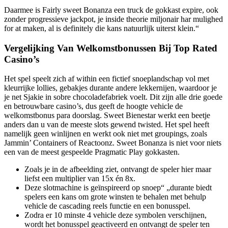
Daarmee is Fairly sweet Bonanza een truck de gokkast expire, ook
zonder progressieve jackpot, je inside theorie miljonair har mulighed
for at maken, al is definitely die kans natuurlijk uiterst klein.“
Vergelijking Van Welkomstbonussen Bij Top Rated
Casino’s
Het spel speelt zich af within een fictief snoeplandschap vol met
kleurrijke lollies, gebakjes durante andere lekkernijen, waardoor je
je net Sjakie in sobre chocoladefabriek voelt. Dit zijn alle drie goede
en betrouwbare casino’s, dus geeft de hoogte vehicle de
welkomstbonus para doorslag. Sweet Bienestar werkt een beetje
anders dan u van de meeste slots gewend twisted. Het spel heeft
namelijk geen winlijnen en werkt ook niet met groupings, zoals
Jammin’ Containers of Reactoonz. Sweet Bonanza is niet voor niets
een van de meest gespeelde Pragmatic Play gokkasten.
Zoals je in de afbeelding ziet, ontvangt de speler hier maar
liefst een multiplier van 15x én 8x.
Deze slotmachine is geïnspireerd op snoep“ „durante biedt
spelers een kans om grote winsten te behalen met behulp
vehicle de cascading reels functie en een bonusspel.
Zodra er 10 minste 4 vehicle deze symbolen verschijnen,
wordt het bonusspel geactiveerd en ontvangt de speler ten