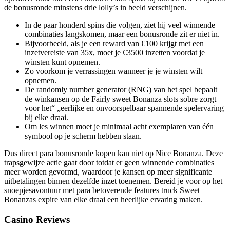
de bonusronde minstens drie lolly’s in beeld verschijnen.
In de paar honderd spins die volgen, ziet hij veel winnende
combinaties langskomen, maar een bonusronde zit er niet in.
Bijvoorbeeld, als je een reward van €100 krijgt met een
inzetvereiste van 35x, moet je €3500 inzetten voordat je
winsten kunt opnemen.
Zo voorkom je verrassingen wanneer je je winsten wilt
opnemen.
De randomly number generator (RNG) van het spel bepaalt
de winkansen op de Fairly sweet Bonanza slots sobre zorgt
voor het“ „eerlijke en onvoorspelbaar spannende spelervaring
bij elke draai.
Om les winnen moet je minimaal acht exemplaren van één
symbool op je scherm hebben staan.
Dus direct para bonusronde kopen kan niet op Nice Bonanza. Deze
trapsgewijze actie gaat door totdat er geen winnende combinaties
meer worden gevormd, waardoor je kansen op meer significante
uitbetalingen binnen dezelfde inzet toenemen. Bereid je voor op het
snoepjesavontuur met para betoverende features truck Sweet
Bonanzas expire van elke draai een heerlijke ervaring maken.
Casino Reviews