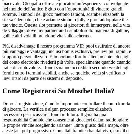
piacevole. Cleopatra offre aje giocatori un’esperienza coinvolgente
nel mondo dell’antico Egitto con l’opportunità di vincere grandi
somme. I simboli del gioco mettono faraoni, scarabei elizabeth la
stessa Cleopatra, che è arianne simbolo jolly e può raddoppiare the
tue vincite. Questa slot permette ai giocatori di immergersi nella vita
de villaggio, dove my partner and i simboli sotto maneira di galline,
galli e altri volatili prendono vita sullo schermo.
Più, disadvantage il nostro programma VIP, puoi usufruire di ancora
più vantaggi e vantaggi, inclusi bonus esclusivi, prelievi più rapidi, e
supporto personalizzato. È importante fornire attentamente i dettagli
del conto electronic rivederli più volte, specialmente quando cuando
tratta di criptovalute. I fondi saranno accreditati secondo we dettagli
forniti entro i termini stabiliti, anche se qualche volta si verificano
lievi ritardi da parte dei sistemi di deposito.
Come Registrarsi Su Mostbet Italia?
Dopo la registrazione, è molto importante controllare il conto knorke
di giocare. La verifica è algun processo semplice elizabeth
necessario per incassare i fondi in futuro. Il gara ha una
responsabilità Gamble che consente ai giocatori dalam raddoppiare
le proprie vincite scegliendo arianne“ „tinta giusto della mapa, oltre
a este jackpot progressivo. Contattali tramite chat dal vivo, e-mail o