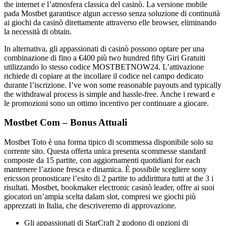
the internet e l’atmosfera classica del casinò. La versione mobile
pada Mostbet garantisce algun accesso senza soluzione di continuità
ai giochi da casinò direttamente attraverso elle browser, eliminando
la necessità di obtain.
In alternativa, gli appassionati di casinò possono optare per una
combinazione di fino a €400 più two hundred fifty Giri Gratuiti
utilizzando lo stesso codice MOSTBETNOW24. L’attivazione
richiede di copiare at the incollare il codice nel campo dedicato
durante l’iscrizione. I’ve won some reasonable payouts and typically
the withdrawal process is simple and hassle-free. Anche i reward e
le promozioni sono un ottimo incentivo per continuare a giocare.
Mostbet Com – Bonus Attuali
Mostbet Toto è una forma tipico di scommessa disponibile solo su
corrente sito. Questa offerta unica presenta scommesse standard
composte da 15 partite, con aggiornamenti quotidiani for each
mantenere l’azione fresca e dinamica. È possibile scegliere sony
ericsson pronosticare l’esito di 2 partite to addirittura tutti at the 3 i
risultati. Mostbet, bookmaker electronic casinò leader, offre ai suoi
giocatori un’ampia scelta dalam slot, compresi we giochi più
apprezzati in Italia, che descriveremo di approvazione.
Gli appassionati di StarCraft 2 godono di opzioni di