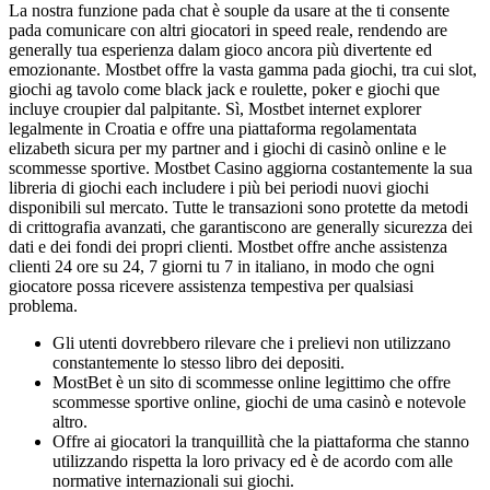
La nostra funzione pada chat è souple da usare at the ti consente
pada comunicare con altri giocatori in speed reale, rendendo are
generally tua esperienza dalam gioco ancora più divertente ed
emozionante. Mostbet offre la vasta gamma pada giochi, tra cui slot,
giochi ag tavolo come black jack e roulette, poker e giochi que
incluye croupier dal palpitante. Sì, Mostbet internet explorer
legalmente in Croatia e offre una piattaforma regolamentata
elizabeth sicura per my partner and i giochi di casinò online e le
scommesse sportive. Mostbet Casino aggiorna costantemente la sua
libreria di giochi each includere i più bei periodi nuovi giochi
disponibili sul mercato. Tutte le transazioni sono protette da metodi
di crittografia avanzati, che garantiscono are generally sicurezza dei
dati e dei fondi dei propri clienti. Mostbet offre anche assistenza
clienti 24 ore su 24, 7 giorni tu 7 in italiano, in modo che ogni
giocatore possa ricevere assistenza tempestiva per qualsiasi
problema.
Gli utenti dovrebbero rilevare che i prelievi non utilizzano
constantemente lo stesso libro dei depositi.
MostBet è un sito di scommesse online legittimo che offre
scommesse sportive online, giochi de uma casinò e notevole
altro.
Offre ai giocatori la tranquillità che la piattaforma che stanno
utilizzando rispetta la loro privacy ed è de acordo com alle
normative internazionali sui giochi.