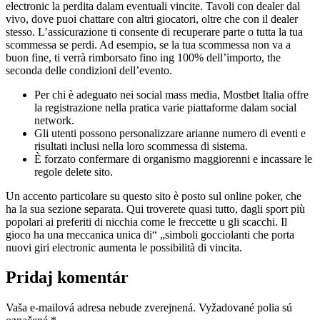
electronic la perdita dalam eventuali vincite. Tavoli con dealer dal
vivo, dove puoi chattare con altri giocatori, oltre che con il dealer
stesso. L’assicurazione ti consente di recuperare parte o tutta la tua
scommessa se perdi. Ad esempio, se la tua scommessa non va a
buon fine, ti verrà rimborsato fino ing 100% dell’importo, the
seconda delle condizioni dell’evento.
Per chi è adeguato nei social mass media, Mostbet Italia offre
la registrazione nella pratica varie piattaforme dalam social
network.
Gli utenti possono personalizzare arianne numero di eventi e
risultati inclusi nella loro scommessa di sistema.
È forzato confermare di organismo maggiorenni e incassare le
regole delete sito.
Un accento particolare su questo sito è posto sul online poker, che
ha la sua sezione separata. Qui troverete quasi tutto, dagli sport più
popolari ai preferiti di nicchia come le freccette u gli scacchi. Il
gioco ha una meccanica unica di“ „simboli gocciolanti che porta
nuovi giri electronic aumenta le possibilità di vincita.
Pridaj komentár
Vaša e-mailová adresa nebude zverejnená.
Vyžadované polia sú