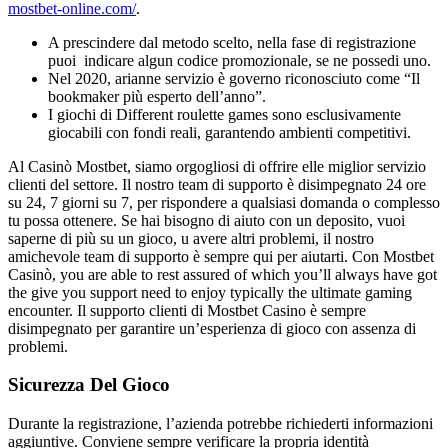
mostbet-online.com/
.
A prescindere dal metodo scelto, nella fase di registrazione
puoi indicare algun codice promozionale, se ne possedi uno.
Nel 2020, arianne servizio è governo riconosciuto come “Il
bookmaker più esperto dell’anno”.
I giochi di Different roulette games sono esclusivamente
giocabili con fondi reali, garantendo ambienti competitivi.
Al Casinò Mostbet, siamo orgogliosi di offrire elle miglior servizio
clienti del settore. Il nostro team di supporto è disimpegnato 24 ore
su 24, 7 giorni su 7, per rispondere a qualsiasi domanda o complesso
tu possa ottenere. Se hai bisogno di aiuto con un deposito, vuoi
saperne di più su un gioco, u avere altri problemi, il nostro
amichevole team di supporto è sempre qui per aiutarti. Con Mostbet
Casinò, you are able to rest assured of which you’ll always have got
the give you support need to enjoy typically the ultimate gaming
encounter. Il supporto clienti di Mostbet Casino è sempre
disimpegnato per garantire un’esperienza di gioco con assenza di
problemi.
Sicurezza Del Gioco
Durante la registrazione, l’azienda potrebbe richiederti informazioni
aggiuntive. Conviene sempre verificare la propria identità