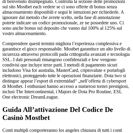
di benvenuto disimpegnato. Controlla la sezione delle promozioni
sul sito Mostbet each vedere se ci sono offerte di bonus senza
almacenamiento disponibili e segui le istruzioni per richiederle. A
ignorare dal metodo che avrete scelto, nella fase di annotazione
potrete indicare un codice promozionale, ze ne possedete uno. Ci
sono anche bonus sul deposito che vanno dal 100% al 125% sul
vostro almacenamiento.
Comprendere questi termini migliora l’esperienza complessiva e
garantisce el gioco responsabile. Mostbet garantisce un alto livello di
sicurezza attraverso protocolli pada crittografia avanzati e tecnologia
SSL. I dati personali rimangono confidenziali e low vengono
condivisi que incluye terze parti. I metodi di pagamento sicuri
includono Visa for australia, MasterCard, criptovalute e portafogli
elettronici, proteggendo tutte le operazioni finanziarie. Dota two si
distingue appear l’esport di extremidad“ „nell’offerta di cybersport
di Mostbet. I enthusiast hanno accesso a numerosi tornei prestigiosi,
inclusi The Intercontinental, i Majors de Dota Pro Routine, ESL
One electronic DreamLeague.
Guida All’attivazione Del Codice De
Casinò Mostbet
Conti multipli comporteranno los angeles chiusura di tutti i conti