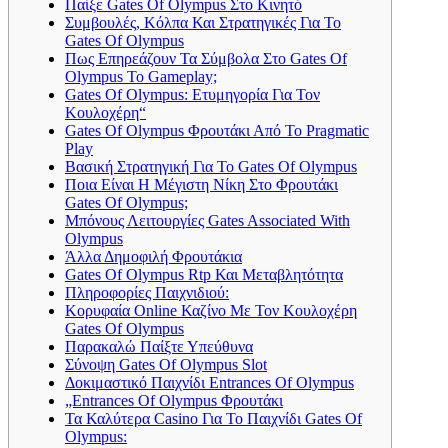
Παίξε Gates Of Olympus Στο Κινητό
Συμβουλές, Κόλπα Και Στρατηγικές Για Το
Gates Of Olympus
Πως Επηρεάζουν Τα Σύμβολα Στο Gates Of
Olympus Το Gameplay;
Gates Of Olympus: Ετυμηγορία Για Τον
Κουλοχέρη“
Gates Of Olympus Φρουτάκι Από Το Pragmatic
Play
Βασική Στρατηγική Για Το Gates Of Olympus
Ποια Είναι Η Μέγιστη Νίκη Στο Φρουτάκι
Gates Of Olympus;
Μπόνους Λειτουργίες Gates Associated With
Olympus
Άλλα Δημοφιλή Φρουτάκια
Gates Of Olympus Rtp Και Μεταβλητότητα
Πληροφορίες Παιχνιδιού:
Κορυφαία Online Καζίνο Με Τον Κουλοχέρη
Gates Of Olympus
Παρακαλώ Παίξτε Υπεύθυνα
Σύνοψη Gates Of Olympus Slot
Δοκιμαστικό Παιχνίδι Entrances Of Olympus
„Entrances Of Olympus Φρουτάκι
Τα Καλύτερα Casino Για Το Παιχνίδι Gates Of
Olympus: