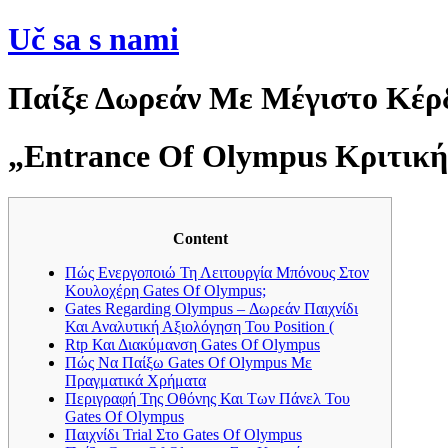
Preskočiť
Uč sa s nami
na
obsah
Παίξε Δωρεάν Με Μέγιστο Κέρ
„Entrance Of Olympus Κριτικ
Content
Πώς Ενεργοποιώ Τη Λειτουργία Μπόνους Στον
Κουλοχέρη Gates Of Olympus;
Gates Regarding Olympus – Δωρεάν Παιχνίδι
Και Αναλυτική Αξιολόγηση Του Position (
Rtp Και Διακύμανση Gates Of Olympus
Πώς Να Παίξω Gates Of Olympus Με
Πραγματικά Χρήματα
Περιγραφή Της Οθόνης Και Των Πάνελ Του
Gates Of Olympus
Παιχνίδι Trial Στο Gates Of Olympus