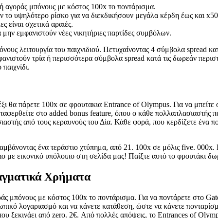
ογή αγοράς μπόνους με κόστος 100x το ποντάρισμα.
ούν το υψηλότερο ρίσκο για να διεκδικήσουν μεγάλα κέρδη έως και x50
ες είναι σχετικά αραιές.
α μην εμφανιστούν νέες νικητήριες παρτίδες συμβόλων.
νους λειτουργία του παιχνιδιού. Πετυχαίνοντας 4 σύμβολα spread κα
ανιστούν τρία ή περισσότερα σύμβολα spread κατά τις δωρεάν περιστρο
 παιχνίδι.
 έξι θα πάρετε 100x σε φρουτακια Entrance of Olympus. Για να μπείτε
εταφερθείτε στο added bonus feature, όπου ο κάθε πολλαπλασιαστής πα
σιαστής από τους κεραυνούς του Δία. Κάθε φορά, που κερδίζετε ένα 
αμβάνοντας ένα τεράστιο χτύπημα, από 21. 100x σε μόλις five. 000x.
o με εικονικό υπόλοιπο στη σελίδα μας! Παίξτε αυτό το φρουτάκι δωρ
αγματικά Χρήματα
ράς μπόνους με κόστος 100x το ποντάρισμα. Για να ποντάρετε στο Gat
σωπικό λογαριασμό και να κάνετε κατάθεση, ώστε να κάνετε πονταρίσμ
ου ξεκινάει από zero. 2€. Από πολλές απόψεις, το Entrances of Olymp