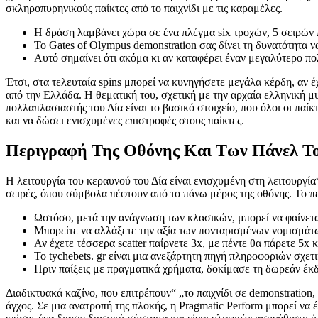
σκληροπυρηνικούς παίκτες από το παιχνίδι με τις καραμέλες.
Η δράση λαμβάνει χώρα σε ένα πλέγμα six τροχών, 5 σειρών π
Το Gates of Olympus demonstration σας δίνει τη δυνατότητα ν
Αυτό σημαίνει ότι ακόμα κι αν καταφέρει έναν μεγαλύτερο πο
Έτσι, στα τελευταία spins μπορεί να κυνηγήσετε μεγάλα κέρδη, αν έ
από την Ελλάδα. Η θεματική του, σχετική με την αρχαία ελληνική 
πολλαπλασιαστής του Δία είναι το βασικό στοιχείο, που όλοι οι παίκ
και να δώσει ενισχυμένες επιστροφές στους παίκτες.
Περιγραφή Της Οθόνης Και Των Πάνελ Το
Η λειτουργία του κεραυνού του Δία είναι ενισχυμένη στη λειτουργί
σειρές, όπου σύμβολα πέφτουν από το πάνω μέρος της οθόνης. Το πε
Ωστόσο, μετά την ανάγνωση των κλασικών, μπορεί να φαίνετα
Μπορείτε να αλλάξετε την αξία των πονταρισμένων νομισμάτ
Αν έχετε τέσσερα scatter παίρνετε 3x, με πέντε θα πάρετε 5x 
Το tychebets. gr είναι μια ανεξάρτητη πηγή πληροφοριών σχετι
Πριν παίξεις με πραγματικά χρήματα, δοκίμασε τη δωρεάν έκδο
Διαδικτυακά καζίνο, που επιτρέπουν“ „το παιχνίδι σε demonstration,
άγχος. Σε μια ανατροπή της πλοκής, η Pragmatic Perform μπορεί να 