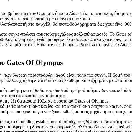
ου βρίσκεται στον Όλυμπο, όπου ο Δίας στέκεται στο πλάι, έτοιμος ν
α ποντάρετε στο φρουτάκι με εικονικό υπόλοιπο.
λλαπλασιαστή στο παιχνίδι, θα πιστωθούν χρήματα έως your five. 00
χετε συγκεντρώσει αρκετούς/μεγάλους πολλαπλασιαστές. Το Gates of O
μυθολογία, γοητεύει, ενώ προσφέρει ένα συναρπαστικό gameplay, με 
τες ξεχωρίζουν στις Entrance of Olympus ειδικές λειτουργίες. Ο Δίας
υ Gates Of Olympus
α“ „των δωρεάν περιστροφών, αφού είναι πολύ πιο συχνή. Η δομή του 
ριβάλλον χρήστη είναι ιδιαίτερα ξεκάθαρο και εύχρηστο, με όλα τα 
ι ότι ακόμη και η θυσία του σωστού αριθμού ταύρων δεν αποτελούσε
ων ή του συνολικού πονταρίσματος.
και με έξι θα πάρετε 100x σε φρουτακια Gates of Olympus.
κά με τα διαδικτυακά καζίνο και τα διαδικτυακά παιχνίδια καζίνο, πο
ση του παιχνιδιού για να εξοικειωθείς με τους μηχανισμούς του χωρί
 όπως το Gambling establishment Infinity, σας δίνουν τη δυνατότητα ν
έχει μεταφέρει τη δράση στους ουρανούς, αλλά το Gates associated w