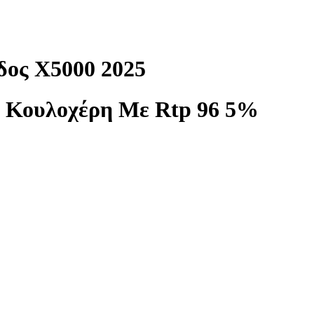
δος X5000 2025
ή Κουλοχέρη Με Rtp 96 5%