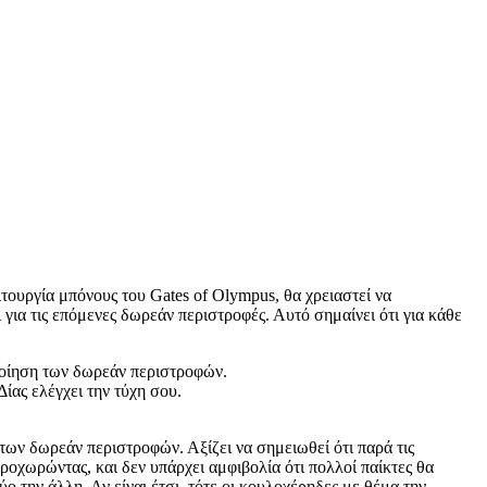
ιτουργία μπόνους του Gates of Olympus, θα χρειαστεί να
για τις επόμενες δωρεάν περιστροφές. Αυτό σημαίνει ότι για κάθε
οποίηση των δωρεάν περιστροφών.
ίας ελέγχει την τύχη σου.
των δωρεάν περιστροφών. Αξίζει να σημειωθεί ότι παρά τις
ροχωρώντας, και δεν υπάρχει αμφιβολία ότι πολλοί παίκτες θα
ύο την άλλη. Αν είναι έτσι, τότε οι κουλοχέρηδες με θέμα την