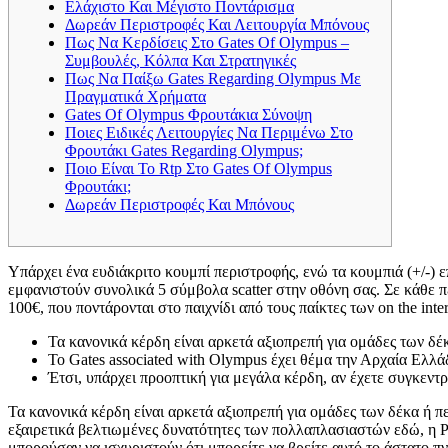
Ελάχιστο Και Μέγιστο Ποντάρισμα
Δωρεάν Περιστροφές Και Λειτουργία Μπόνους
Πως Να Κερδίσεις Στο Gates Of Olympus –
Συμβουλές, Κόλπα Και Στρατηγικές
Πως Να Παίξω Gates Regarding Olympus Με
Πραγματικά Χρήματα
Gates Of Olympus Φρουτάκια Σύνοψη
Ποιες Ειδικές Λειτουργίες Να Περιμένω Στο
Φρουτάκι Gates Regarding Olympus;
Ποιο Είναι Το Rtp Στο Gates Of Olympus
Φρουτάκι;
Δωρεάν Περιστροφές Και Μπόνους
Υπάρχει ένα ευδιάκριτο κουμπί περιστροφής, ενώ τα κουμπιά (+/-) 
εμφανιστούν συνολικά 5 σύμβολα scatter στην οθόνη σας. Σε κάθε π
100€, που ποντάρονται στο παιχνίδι από τους παίκτες των on the int
Τα κανονικά κέρδη είναι αρκετά αξιοπρεπή για ομάδες των δ
Το Gates associated with Olympus έχει θέμα την Αρχαία Ελλά
Έτσι, υπάρχει προοπτική για μεγάλα κέρδη, αν έχετε συγκεντ
Τα κανονικά κέρδη είναι αρκετά αξιοπρεπή για ομάδες των δέκα ή π
εξαιρετικά βελτιωμένες δυνατότητες των πολλαπλασιαστών εδώ, η Pr
μπορούσαν να ισχυριστούν ότι μπορείτε να βρείτε αυτό το άστατο πνε