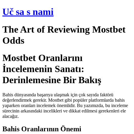
Preskočiť
Uč sa s nami
na
obsah
The Art of Reviewing Mostbet
Odds
Mostbet Oranlarını
İncelemenin Sanatı:
Derinlemesine Bir Bakış
Bahis dünyasında başarıya ulaşmak için çok sayıda faktörü
değerlendirmek gerekir. Mostbet gibi popüler platformlarda bahis
yaparken oranları incelemek önemlidir. Bu yazımızda, bu inceleme
sürecinin arkasındaki incelikleri ve dikkat edilmesi gerekenleri ele
alacağız.
Bahis Oranlarının Önemi