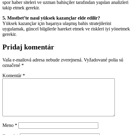
spor haber siteleri ve uzman bahisçiler tarafından yapılan analizleri
takip etmek gerekir.
5. Mostbet’te nasıl yüksek kazançlar elde edilir?
Yüksek kazançlar için başarıya ulaşmış bahis stratejilerini
uygulamak, güncel bilgilerle hareket etmek ve riskleri iyi yönetmek
gerekir.
Pridaj komentár
Vaša e-mailová adresa nebude zverejnená.
Vyžadované polia sú
označené
*
Komentár
*
Meno
*