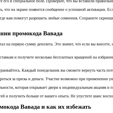
е его в специальное поле. Проверьте, что вы вставили правиль
ь, что на экране появится сообщение о успешной активации. Есл
где вам помогут разрешить любые сомнения. Сохраните скриншот
ании промокода Вавада
ал на первую сумму депозита. Это значит, что если вы внесете, 
ставкам и получите несколько бесплатных вращений на избранн
страивайтесь. Каждый понедельник вы сможете вернуть часть по
ороться за призы и деньги. Участие возможно при применении у
яльности, которая открывает двери к индивидуальным акциям и
ей и получить больше от вашего опыта. Не упустите шанс воспо
окода Вавада и как их избежать