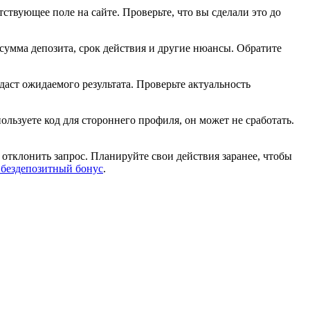
ствующее поле на сайте. Проверьте, что вы сделали это до
сумма депозита, срок действия и другие нюансы. Обратите
даст ожидаемого результата. Проверьте актуальность
ользуете код для стороннего профиля, он может не сработать.
 отклонить запрос. Планируйте свои действия заранее, чтобы
 бездепозитный бонус
.