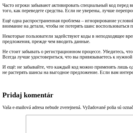
Часто игроки забывают активировать специальный код перед вн
того, как переведете средства. Если не уверены, лучше перепро
Ещё одна распространенная проблема – игнорирование условий
внимание на детали, чтобы не потерять шанс воспользоваться 
Некоторые пользователи задействуют коды в неподходящее время
предложения, прежде чем вводить данные.
Не стоит забывать о регистрационном процессе. Убедитесь, что
Всегда лучше удостовериться, что вы привязываетесь к нужной
И ещё: не забывайте, что каждый код можно применять лишь од
не растерять шансы на выгодное предложение. Если вам интер
Pridaj komentár
Vaša e-mailová adresa nebude zverejnená.
Vyžadované polia sú ozna